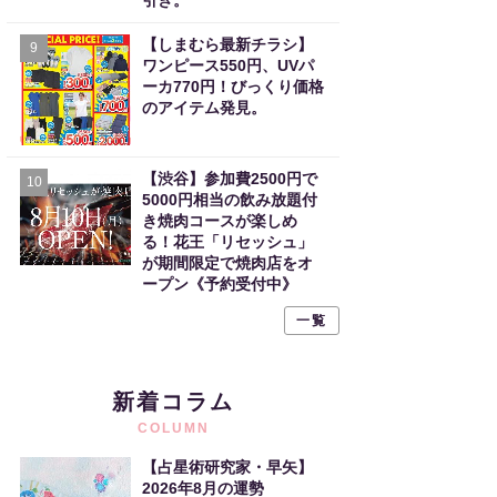
引き。
【しまむら最新チラシ】
9
ワンピース550円、UVパ
ーカ770円！びっくり価格
のアイテム発見。
【渋谷】参加費2500円で
10
5000円相当の飲み放題付
き焼肉コースが楽しめ
る！花王「リセッシュ」
が期間限定で焼肉店をオ
ープン《予約受付中》
一覧
新着コラム
COLUMN
【占星術研究家・早矢】
2026年8月の運勢