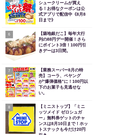
シュークリームが買え
る！お得なクーポンは公
式アプリで配信中《8月8
日まで》
【築地銀だこ】毎年大行
6
列の88円デー開催！さら
にポイント3倍！100円引
きデーは3日間。
【業務スーパー8月の特
7
売】コーラ、ペヤング
が"爆弾価格"に！100円以
下のお菓子も見逃せな
い。
【ミニストップ】「ミニ
8
ッツメイド ゼロシュガ
ー」無料券ゲットのチャ
ンスは8月10日まで！ホッ
トスナックも今だけ20円