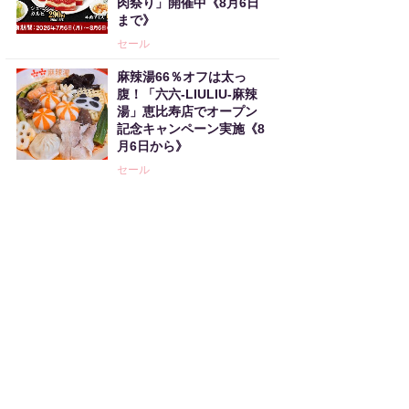
肉祭り」開催中《8月6日
まで》
セール
麻辣湯66％オフは太っ
腹！「六六-LIULIU-麻辣
湯」恵比寿店でオープン
記念キャンペーン実施《8
月6日から》
セール