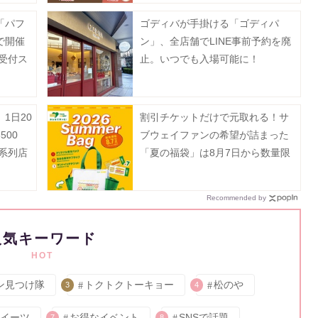
「パフ
ゴディバが手掛ける「ゴディパ
で開催
ン」、全店舗でLINE事前予約を廃
約受付ス
止。いつでも入場可能に！
1日20
割引チケットだけで元取れる！サ
00
ブウェイファンの希望が詰まった
系列店
「夏の福袋」は8月7日から数量限
定で発売。
Recommended by
人気キーワード
HOT
ン見つけ隊
トクトクトーキョー
松のや
3
4
イーツ
お得なイベント
SNSで話題
7
8