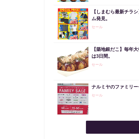
【しまむら最新チラシ】
ム発見。
セール
【築地銀だこ】毎年大行
は3日間。
セール
ナルミヤのファミリー
セール