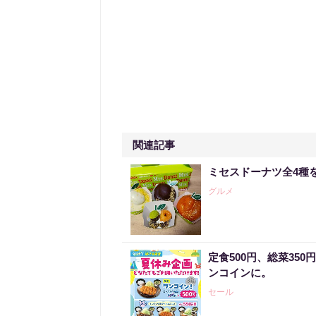
関連記事
ミセスドーナツ全4種
グルメ
定食500円、総菜35
ンコインに。
セール