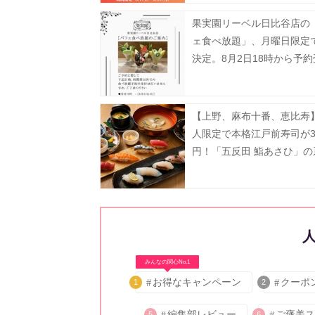
果実園リーベル日比谷店の
ェ食べ放題」、月曜日限定
決定。8月2日18時から予
タート。
【上野、麻布十番、恵比寿】
人限定で本格江戸前寿司が35
円！「五反田 鮨あさひ」の
だよ。
みんなの関心No.1
お得なキャンペーン
クーポ
1
2
編集部レビュー
ご褒美ス
5
6