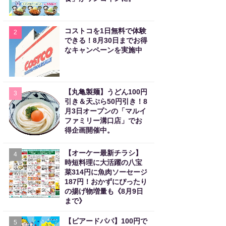
コストコを1日無料で体験
2
できる！8月30日までお得
なキャンペーンを実施中
【丸亀製麺】うどん100円
3
引き＆天ぷら50円引き！8
月3日オープンの「マルイ
ファミリー溝口店」でお
得企画開催中。
【オーケー最新チラシ】
4
時短料理に大活躍の八宝
菜314円に魚肉ソーセージ
187円！おかずにぴったり
の揚げ物増量も《8月9日
まで》
【ビアードパパ】100円で
5