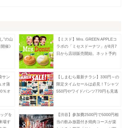
し"の山
【ミスド】Mrs. GREEN APPLEコ
日開催》
ラボの「ミセスドーナツ」が8月7
日から店頭販売開始。ネット予約
は7月13日から順次スタート！
袋サン
【しまむら最新チラシ】330円～の
ュオ蒲
限定タイムセールは必見！Tシャツ
0％オ
550円やワイドパンツ770円も見逃
は？
せない。《8月2日まで》
バッグを
【渋谷】参加費2500円で5000円相
来場す
当の飲み放題付き焼肉コースが楽