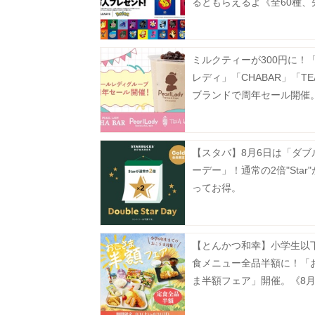
るともらえるよ《全60種、
100万人》
ミルクティーが300円に！
レディ」「CHABAR」「TE
ブランドで周年セール開催
【スタバ】8月6日は「ダブ
ーデー」！通常の2倍"Star
ってお得。
【とんかつ和幸】小学生以
食メニュー全品半額に！「
ま半額フェア」開催。《8月
で》