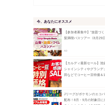
今、あなたにオススメ
【参加者募集中】"放題づく
梨満喫バスツアー《8月29
【カルディ最新セール】池
シャインシティやグランデ
田などでコーヒー豆特価＆1
フ。8月5日以降の実施店舗
Jリーグがポケモンのエコ
配布！8月・9月の対象日に