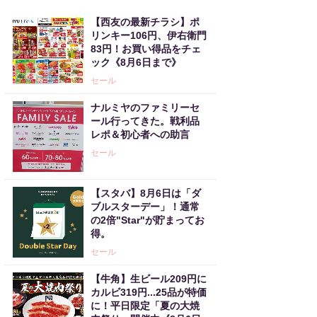
【西友の最新チラシ】ポ
リンキー106円、伊右衛門
83円！お買い得品をチェ
ック《8月6日まで》
セール
ナルミヤのファミリーセ
ール行ってきた。戦利品
レポ＆初心者への助言
セール
【スタバ】8月6日は「ダ
ブルスターデー」！通常
の2倍"Star"が貯まってお
得。
セール
【牛角】生ビール209円に
カルビ319円...25品が特価
に！平日限定「夏の大焼