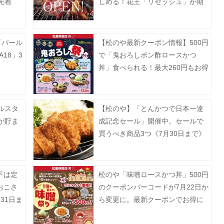
先着
しめる！花王「リセッシュ」が期
間限定で焼肉店をオープン《予約
受付中》
「パール
【松のや最新クーポン情報】500円
A18」3
で「鬼おろしポン酢ロースかつ
。
丼」食べられる！最大260円もお得
に。《7月29日15時スタート》
ルスタ
【松のや】「とんかつで日本一達
"が貯ま
成記念セール」開催中。セールで
買うべき商品3つ《7月30日まで》
下は定
松のや「味噌ロースかつ丼」500円
おこさ
のクーポンバーコードが7月22日か
31日ま
ら変更に。最新クーポンでお得に
楽しんで。