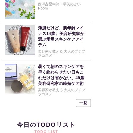
西洋占星術師・早矢の占い
Room
薄肌だけど、肌年齢マイ
ナス14歳。美容研究家が
選ぶ愛用スキンケアアイ
テム
美容家が教える 大人のプチプ
ラコスメ
暑くて朝のスキンケアを
早く終わらせたい日もこ
れだけは省かない。49歳
美容研究家の時短ケア術
美容家が教える 大人のプチプ
ラコスメ
一覧
今日のTODOリスト
TODO LIST