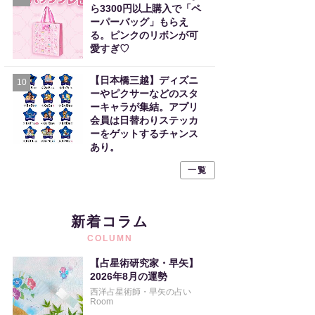
ら3300円以上購入で「ペ
ーパーバッグ」もらえ
る。ピンクのリボンが可
愛すぎ♡
【日本橋三越】ディズニ
10
ーやピクサーなどのスタ
ーキャラが集結。アプリ
会員は日替わりステッカ
ーをゲットするチャンス
あり。
一覧
新着コラム
COLUMN
【占星術研究家・早矢】
2026年8月の運勢
西洋占星術師・早矢の占い
Room