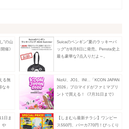
し"の山
Suicaのペンギン"夏のラッキーバ
日開催》
ッグ"が8月8日に発売。Pensta史上
最も豪華な7点入りだよ～。
える無
NiziU、JO1、INI...「KCON JAPAN
得なキ
2026」ブロマイドがファミマプリ
ントで買える！《7月31日まで》
11日ま
【しまむら最新チラシ】ワンピー
」や
ス550円、パーカ770円！びっくり