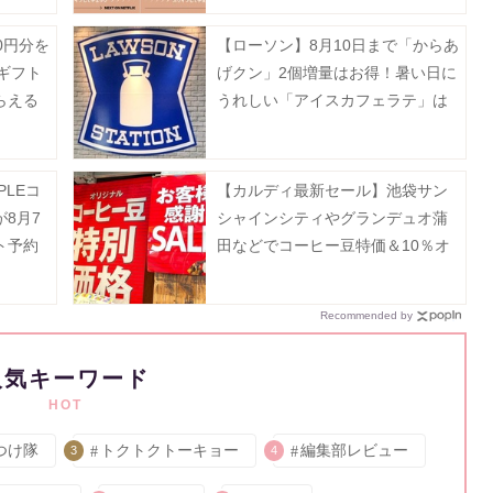
0円分を
【ローソン】8月10日まで「からあ
Eギフト
げクン」2個増量はお得！暑い日に
らえる
うれしい「アイスカフェラテ」は
ン開催
無料でM→メガに増量。
PLEコ
【カルディ最新セール】池袋サン
8月7
シャインシティやグランデュオ蒲
ト予約
田などでコーヒー豆特価＆10％オ
ト！
フ。8月5日以降の実施店舗は？
Recommended by
人気キーワード
HOT
つけ隊
トクトクトーキョー
編集部レビュー
3
4