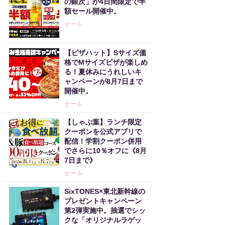
の銀次」が4日間限定で半
額セール開催中。
セール
【ピザハット】Sサイズ価
格でMサイズピザが楽しめ
る！夏休みにうれしいキ
ャンペーンが8月7日まで
開催中。
セール
【しゃぶ葉】ランチ限定
クーポンを公式アプリで
配信！学割クーポン併用
でさらに10％オフに《8月
7日まで》
セール
SixTONES×東北新幹線の
プレゼントキャンペーン
第2弾実施中。抽選でシッ
クな「オリジナルラゲッ