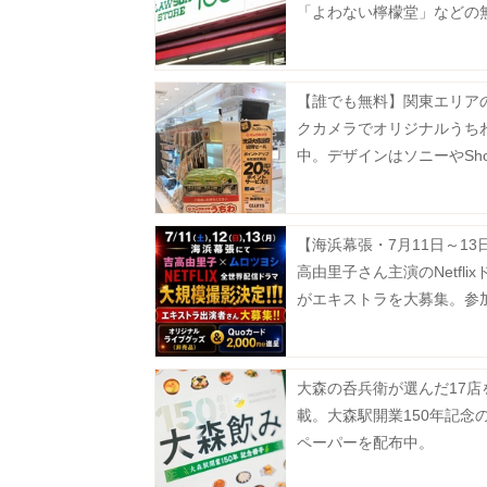
「よわない檸檬堂」などの
が登場中！たまご10個入りで
円などのお得企画も見逃せ
【誰でも無料】関東エリア
クカメラでオリジナルうち
中。デザインはソニーやSho
どバラエティ豊富。
【海浜幕張・7月11日～13
高由里子さん主演のNetflix
がエキストラを大募集。参
はグッズ＆QUOカードをプ
ト！
大森の呑兵衛が選んだ17店
載。大森駅開業150年記念
ペーパーを配布中。