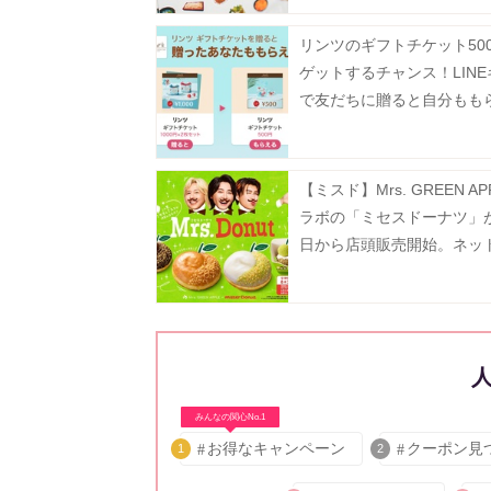
リンツのギフトチケット50
ゲットするチャンス！LIN
で友だちに贈ると自分もも
「Gift1 Get1」キャンペー
中。
【ミスド】Mrs. GREEN AP
ラボの「ミセスドーナツ」が
日から店頭販売開始。ネッ
は7月13日から順次スター
みんなの関心No.1
お得なキャンペーン
クーポン見
1
2