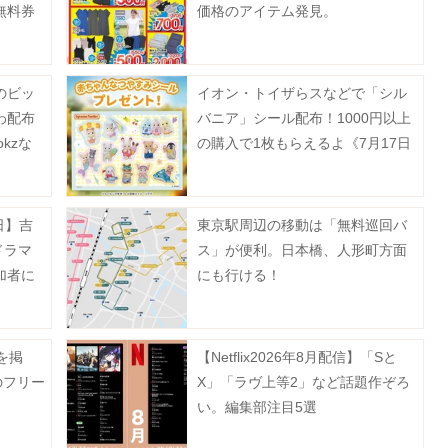
無料券
価格のアイテム発見。
214
ない。
のビッ
イオン・トイザらスなどで「シル
わ配布
バニア」シール配布！1000円以上
kzな
の購入で1枚もらえるよ《7月17日
スタート》
日】吉
東京駅周辺の移動は「無料巡回バ
ドラマ
ス」が便利。日本橋、人形町方面
加者に
にも行ける！
レゼン
を掲
【Netflix2026年8月配信】「Sと
のフリー
X」「ラヴ上等2」など話題作ぞろ
い。編集部注目5選