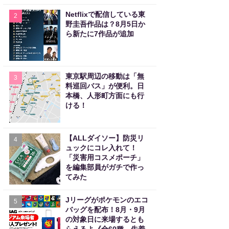
Netflixで配信している東
2
野圭吾作品は？8月5日か
ら新たに7作品が追加
東京駅周辺の移動は「無
3
料巡回バス」が便利。日
本橋、人形町方面にも行
ける！
【ALLダイソー】防災リ
4
ュックにコレ入れて！
「災害用コスメポーチ」
を編集部員がガチで作っ
てみた
Jリーグがポケモンのエコ
5
バッグを配布！8月・9月
の対象日に来場するとも