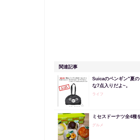
関連記事
Suicaのペンギン"夏
な7点入りだよ~。
ライフ
ミセスドーナツ全4種
グルメ