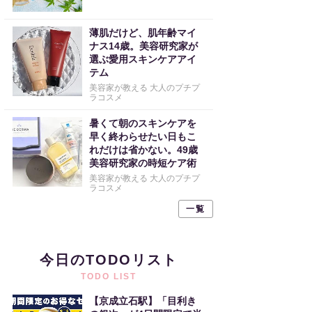
薄肌だけど、肌年齢マイ
ナス14歳。美容研究家が
選ぶ愛用スキンケアアイ
テム
美容家が教える 大人のプチプ
ラコスメ
暑くて朝のスキンケアを
早く終わらせたい日もこ
れだけは省かない。49歳
美容研究家の時短ケア術
美容家が教える 大人のプチプ
ラコスメ
一覧
今日のTODOリスト
TODO LIST
【京成立石駅】「目利き