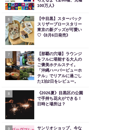
らえるよ《全60種、先着
100万人》
【中目黒】スターバック
6
スリザーブロースタリー
東京の新グッズが可愛い
♡《8月6日発売》
【那覇の穴場】ラウンジ
7
をフルに堪能する大人の
ご褒美ホテルステイ。
「沖縄ハーバービューホ
テル」でリアルに過ごし
た1泊2日をレビュー。
《2026夏》目黒区の公園
8
で手持ち花火ができる！
日時と場所は？
サンリオショップ、今な
9