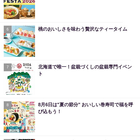
桃のおいしさを味わう贅沢なティータイム
6
北海道で唯一！盆栽づくしの盆栽専門イベン
7
ト
8月6日は"夏の節分" おいしい巻寿司で福を呼
8
び込もう！