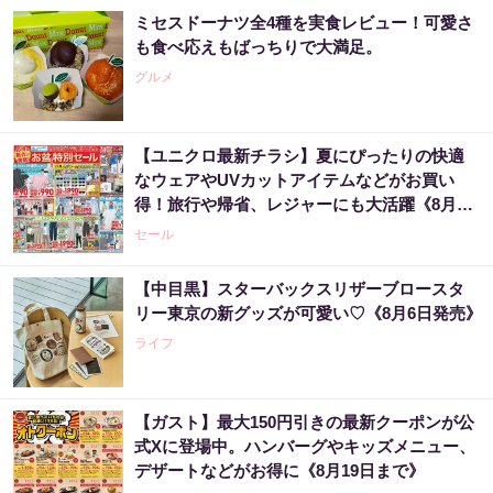
ミセスドーナツ全4種を実食レビュー！可愛さ
も食べ応えもばっちりで大満足。
グルメ
【ユニクロ最新チラシ】夏にぴったりの快適
なウェアやUVカットアイテムなどがお買い
得！旅行や帰省、レジャーにも大活躍《8月13
日まで》
セール
【中目黒】スターバックスリザーブロースタ
リー東京の新グッズが可愛い♡《8月6日発売》
ライフ
【ガスト】最大150円引きの最新クーポンが公
式Xに登場中。ハンバーグやキッズメニュー、
デザートなどがお得に《8月19日まで》