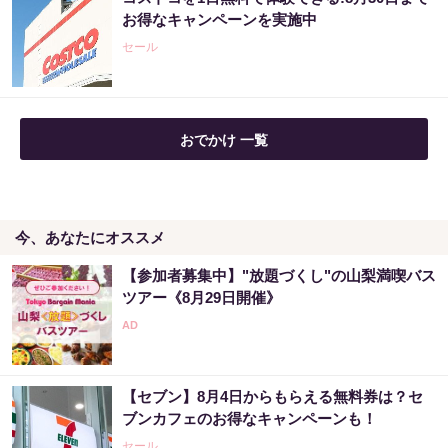
アマゾンで大人気！血圧対策はコーヒーに足
お得なキャンペーンを実施中
してみて
セール
PR（森永乳業）
おでかけ 一覧
今、あなたにオススメ
【参加者募集中】"放題づくし"の山梨満喫バス
ツアー《8月29日開催》
【セブン】8月4日からもらえる無料券は？セ
ブンカフェのお得なキャンペーンも！
セール