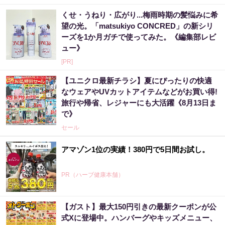
くせ・うねり・広がり...梅雨時期の髪悩みに希
望の光。「matsukiyo CONCRED」の新シリ
ーズを1か月ガチで使ってみた。《編集部レビ
ュー》
[PR]
【ユニクロ最新チラシ】夏にぴったりの快適
なウェアやUVカットアイテムなどがお買い得!
旅行や帰省、レジャーにも大活躍《8月13日ま
で》
セール
アマゾン1位の実績！380円で5日間お試し。
PR（ハーブ健康本舗）
【ガスト】最大150円引きの最新クーポンが公
【昭和43年以前生まれはロト６この数字を買
式Xに登場中。ハンバーグやキッズメニュー、
うべき】6つの数字が「完全一致」する方...