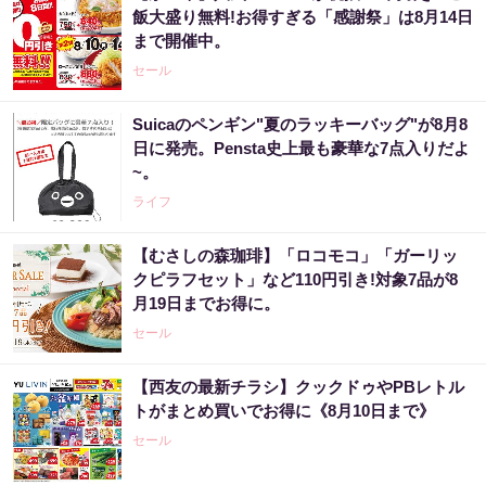
飯大盛り無料!お得すぎる「感謝祭」は8月14日
まで開催中。
セール
Suicaのペンギン"夏のラッキーバッグ"が8月8
日に発売。Pensta史上最も豪華な7点入りだよ
~。
ライフ
【むさしの森珈琲】「ロコモコ」「ガーリッ
クピラフセット」など110円引き!対象7品が8
月19日までお得に。
セール
【西友の最新チラシ】クックドゥやPBレトル
トがまとめ買いでお得に《8月10日まで》
セール