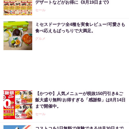
デザートなどがお得に《8月19日まで》
PR（株式会社MURA）
セール
ミセスドーナツ全4種を実食レビュー!可愛さも
アマゾン1位「このお茶ガチです」噂のお茶
食べ応えもばっちりで大満足。
グルメ
PR（ハーブ健康本舗）
アマゾンで大人気！血圧対策はコーヒーに足
してみて
PR（森永乳業）
【かつや】人気メニューが税抜150円引き&ご
８月のロト6はこの方法で買え!!６つの数字が
飯大盛り無料!お得すぎる「感謝祭」は8月14日
『完全一致』する方法
まで開催中。
PR（株式会社MURA）
セール
コストコを1日無料で体験できる!8月30日まで