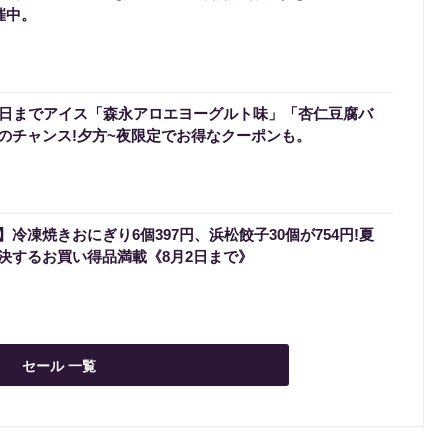
催中。
3日までアイス「森永アロエヨーグルト味」「杏仁豆腐バ
のチャンス!夕方~夜限定でお得なクーポンも。
冷凍焼きおにぎり6個397円、浜松餃子30個が754円!夏
決するお買い得品満載《8月2日まで》
セール 一覧