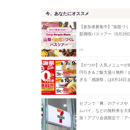
今、あなたにオススメ
【参加者募集中】"放題づく
梨満喫バスツアー《8月29
【かつや】人気メニューが税
円引き＆ご飯大盛り無料！
ぎる「感謝祭」は8月14日
中。
セブンで「爽」のアイスや
ムパイ」などの無料券を大
加！アプリ会員限定で「ア
実」も登場《8月12日まで