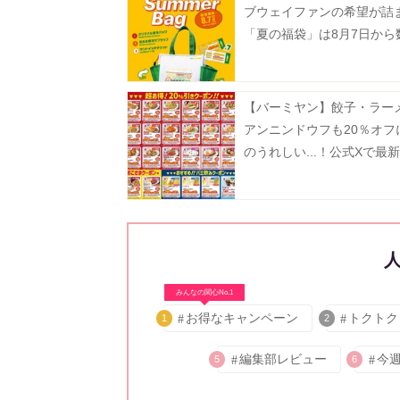
ブウェイファンの希望が詰
「夏の福袋」は8月7日から
定で発売。
【バーミヤン】餃子・ラー
アンニンドウフも20％オフ
のうれしい...！公式Xで最
ン公開中《8月19日まで》
みんなの関心No.1
お得なキャンペーン
トクトク
1
2
編集部レビュー
今
5
6