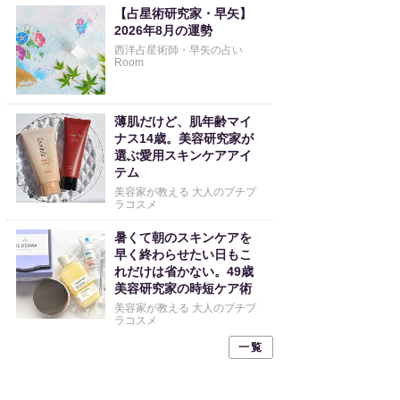
【占星術研究家・早矢】
2026年8月の運勢
西洋占星術師・早矢の占い
Room
薄肌だけど、肌年齢マイ
ナス14歳。美容研究家が
選ぶ愛用スキンケアアイ
テム
美容家が教える 大人のプチプ
ラコスメ
暑くて朝のスキンケアを
早く終わらせたい日もこ
れだけは省かない。49歳
美容研究家の時短ケア術
美容家が教える 大人のプチプ
ラコスメ
一覧