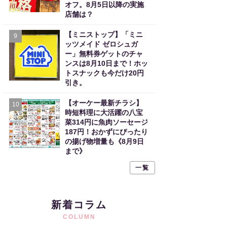
オフ。8月5日以降の実施
店舗は？
【ミニストップ】「ミニ
9
ッツメイド ゼロシュガ
ー」無料券ゲットのチャ
ンスは8月10日まで！ホッ
トスナックも今だけ20円
引き。
【オーケー最新チラシ】
10
時短料理に大活躍の八宝
菜314円に魚肉ソーセージ
187円！おかずにぴったり
の揚げ物増量も《8月9日
まで》
一覧
新着コラム
COLUMN