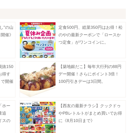
し"の山
定食500円、総菜350円はお得！松
日開催》
のやの最新クーポンで「ロースか
つ定食」がワンコインに。
抜150
【築地銀だこ】毎年大行列の88円
お得す
デー開催！さらにポイント3倍！
まで開催
100円引きデーは3日間。
「ホー
【西友の最新チラシ】クックドゥ
量追
やPBレトルトがまとめ買いでお得
イスの
に《8月10日まで》
》