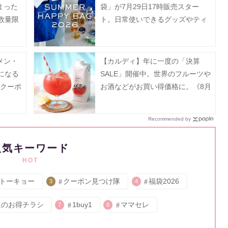
まった
袋」が7月29日17時販売スター
数量限
ト。日常使いできるグッズやティ
ー、フルーツゼリーなどがセット
に♡
メン・
【カルディ】年に一度の「決算
になる
SALE」開催中。世界のフルーツや
新クーポ
お酒などがお買い得価格に。《8月
31日まで》
Recommended by
人気キーワード
HOT
トーキョー
クーポン見つけ隊
福袋2026
3
4
週のお得チラシ
1buy1
ママセレ
7
8