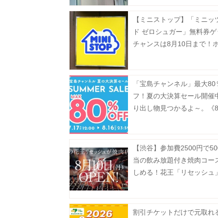
【ミニストップ】「ミニッ
ド ゼロシュガー」無料券ゲ
チャンスは8月10日まで！
ナックも今だけ20円引き。
「宝島チャンネル」最大80
フ！夏の大決算セール開催
り出し物見つかるよ～。《8
まで》
【渋谷】参加費2500円で50
当の飲み放題付き焼肉コー
しめる！花王「リセッシュ
間限定で焼肉店をオープン
受付中》
割引チケットだけで元取れ