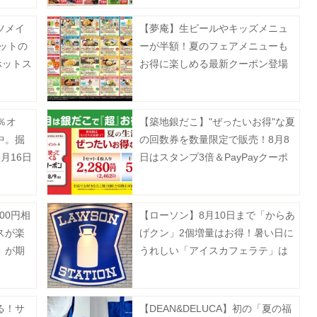
ツメイ
【夢庵】生ビールやキッズメニュ
ットの
ーが半額！夏のフェアメニューも
ホットス
お得に楽しめる最新クーポン登場
中《9月2日まで》
％オ
【築地銀だこ】"ぜったいお得"な夏
中。掘
の回数券を数量限定で販売！8月8
月16日
日はスタンプ3倍＆PayPayクーポ
ンでさらにお得♡
00円相
【ローソン】8月10日まで「からあ
スが楽
げクン」2個増量はお得！暑い日に
」が期
うれしい「アイスカフェラテ」は
《予約
無料でM→メガに増量。
る！サ
【DEAN&DELUCA】初の「夏の福