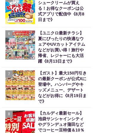
シュークリームが買え
る！お得なクーポンは公
式アプリで配信中《8月8
日まで》
【ユニクロ最新チラシ】
6
夏にぴったりの快適なウ
ェアやUVカットアイテム
などがお買い得！旅行や
帰省、レジャーにも大活
躍《8月13日まで》
【ガスト】最大150円引き
7
の最新クーポンが公式Xに
登場中。ハンバーグやキ
ッズメニュー、デザート
などがお得に《8月19日ま
で》
【カルディ最新セール】
8
池袋サンシャインシティ
やグランデュオ蒲田など
でコーヒー豆特価＆10％