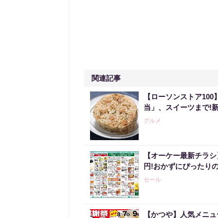
関連記事
【ローソンストア10
当」、スイーツまで!
グルメ
【オーケー最新チラシ】
円!おかずにぴったり
セール
【かつや】人気メニュ