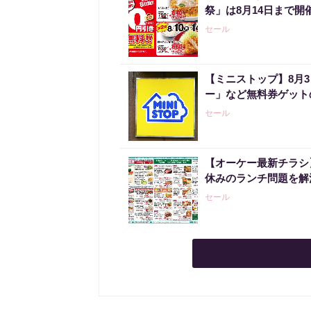
祭」は8月14日まで開
セール
【ミニストップ】8月
ー」など無料券ゲット
セール
【オーケー最新チラシ】
休みのランチ問題を解
セール