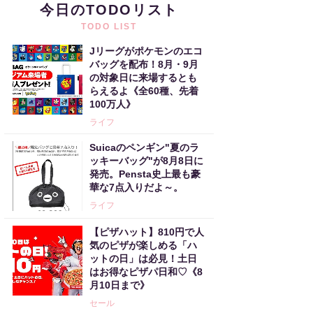
今日のTODOリスト
TODO LIST
Jリーグがポケモンのエコ
バッグを配布！8月・9月
の対象日に来場するとも
らえるよ《全60種、先着
100万人》
ライフ
Suicaのペンギン"夏のラ
ッキーバッグ"が8月8日に
発売。Pensta史上最も豪
華な7点入りだよ～。
ライフ
【ピザハット】810円で人
気のピザが楽しめる「ハ
ットの日」は必見！土日
はお得なピザパ日和♡《8
月10日まで》
セール