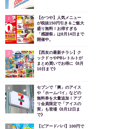
【かつや】人気メニュー
2
が税抜150円引き＆ご飯大
盛り無料！お得すぎる
「感謝祭」は8月14日まで
開催中。
【西友の最新チラシ】ク
3
ックドゥやPBレトルトが
まとめ買いでお得に《8月
10日まで》
セブンで「爽」のアイス
4
や「ホームパイ」などの
無料券を大量追加！アプ
リ会員限定で「アイスの
実」も登場《8月12日ま
で》
【ビアードパパ】100円で
5