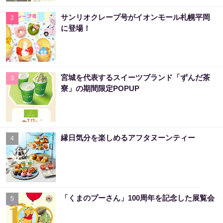
サンリオクレープ号がイオンモール札幌平岡
2
に登場！
宮城を代表するスイーツブランド「ずんだ茶
3
寮」の期間限定POPUP
縁日気分を楽しめるアフタヌーンティー
4
「くまのプーさん」100周年を記念した展覧会
5