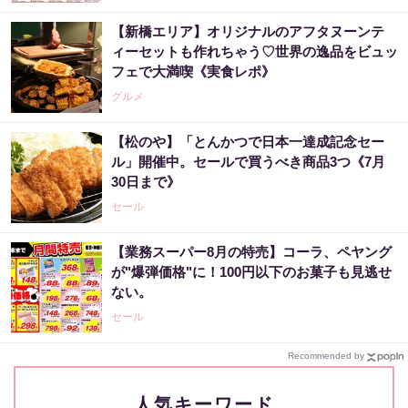
【新橋エリア】オリジナルのアフタヌーンテ
ィーセットも作れちゃう♡世界の逸品をビュッ
フェで大満喫《実食レポ》
グルメ
【松のや】「とんかつで日本一達成記念セー
ル」開催中。セールで買うべき商品3つ《7月
30日まで》
セール
【業務スーパー8月の特売】コーラ、ペヤング
が"爆弾価格"に！100円以下のお菓子も見逃せ
ない。
セール
Recommended by
人気キーワード