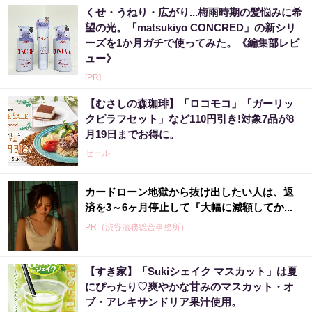
くせ・うねり・広がり...梅雨時期の髪悩みに希
望の光。「matsukiyo CONCRED」の新シリ
ーズを1か月ガチで使ってみた。《編集部レビ
ュー》
[PR]
【むさしの森珈琲】「ロコモコ」「ガーリッ
クピラフセット」など110円引き!対象7品が8
月19日までお得に。
セール
カードローン地獄から抜け出したい人は、返
済を3～6ヶ月停止して『大幅に減額してか...
PR（渋谷法務総合事務所）
【すき家】「Sukiシェイク マスカット」は夏
アマゾン1位の実績！380円で5日間お試し。
にぴったり♡爽やかな甘みのマスカット・オ
ブ・アレキサンドリア果汁使用。
PR（ハーブ健康本舗）