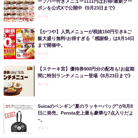
ープバー付きメニュー1111円はお得!最新クー
ポンを公式Xで公開中《9月23日まで》
セール
【かつや】人気メニューが税抜150円引き&ご
飯大盛り無料!お得すぎる「感謝祭」は8月14日
まで開催中。
セール
【ステーキ宮】優待券900円分の配布も!お盆期
間に特別ランチメニュー登場《8月23日まで》
セール
Suicaのペンギン"夏のラッキーバッグ"が8月8
日に発売。Pensta史上最も豪華な7点入りだよ
~。
ライフ