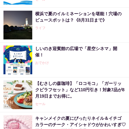
横浜で夏のイルミネーションを堪能！穴場の
ビュースポットは？《8月31日まで》
ライフ
しいのき迎賓館の広場で「星空シネマ」開
催！
おでかけ
【むさしの森珈琲】「ロコモコ」「ガーリッ
クピラフセット」など110円引き！対象7品が8
月19日までお得に。
セール
キャンメイクの夏にぴったりネイル＆イチゴ
カラーのチーク・アイシャドウがかわいすぎ♡