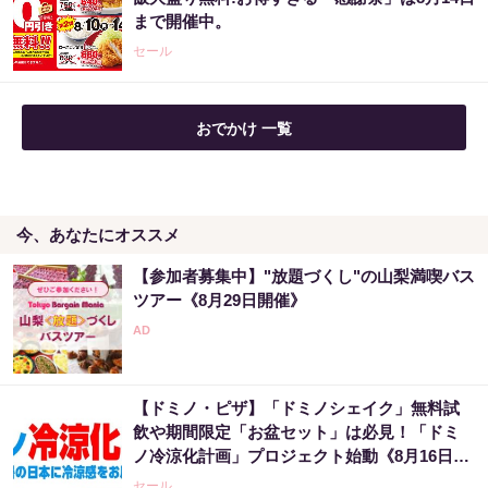
ない『返済停止して減額・免除する方法』で...
まで開催中。
PR（渋谷法務総合事務所）
セール
おでかけ 一覧
今、あなたにオススメ
【参加者募集中】"放題づくし"の山梨満喫バス
ツアー《8月29日開催》
【ドミノ・ピザ】「ドミノシェイク」無料試
飲や期間限定「お盆セット」は必見！「ドミ
ノ冷涼化計画」プロジェクト始動《8月16日ま
で》
セール