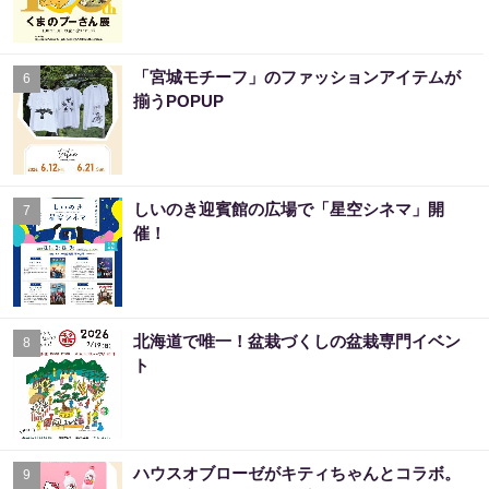
「宮城モチーフ」のファッションアイテムが
6
揃うPOPUP
しいのき迎賓館の広場で「星空シネマ」開
7
催！
北海道で唯一！盆栽づくしの盆栽専門イベン
8
ト
ハウスオブローゼがキティちゃんとコラボ。
9