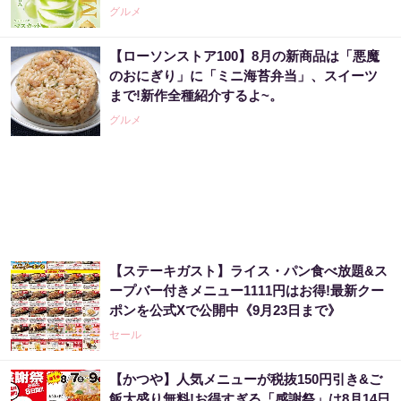
グルメ
【ローソンストア100】8月の新商品は「悪魔
【昭和43年以前生まれはロト６この数字を買
のおにぎり」に「ミニ海苔弁当」、スイーツ
うべき】6つの数字が「完全一致」する方...
まで!新作全種紹介するよ~。
PR（株式会社MURA）
グルメ
アマゾン1位の実績！380円で5日間お試し。
PR（ハーブ健康本舗）
【ステーキガスト】ライス・パン食べ放題&ス
８月のロト6はこの方法で買え!!６つの数字が
ープバー付きメニュー1111円はお得!最新クー
『完全一致』する方法
ポンを公式Xで公開中《9月23日まで》
PR（株式会社MURA）
セール
【かつや】人気メニューが税抜150円引き&ご
カードローン地獄の人は、消費者金融が教え
飯大盛り無料!お得すぎる「感謝祭」は8月14日