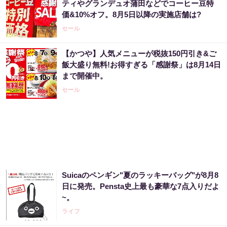
ティやグランデュオ蒲田などでコーヒー豆特
価&10%オフ。8月5日以降の実施店舗は?
PR（ハーブ健康本舗）
セール
【かつや】人気メニューが税抜150円引き&ご
「2027年の宝くじ当選者は〇〇です」占い師
飯大盛り無料!お得すぎる「感謝祭」は8月14日
が暴露
まで開催中。
PR（合同会社デジタルファーム ）
セール
アマゾン1位「このお茶ガチです」噂のお茶
PR（ハーブ健康本舗）
Suicaのペンギン"夏のラッキーバッグ"が8月8
「え、こんなセールやってたの？」80％OFF
日に発売。Pensta史上最も豪華な7点入りだよ
以上が続々登場！Amazonの本気が...
~。
PR（Amazon）
ライフ