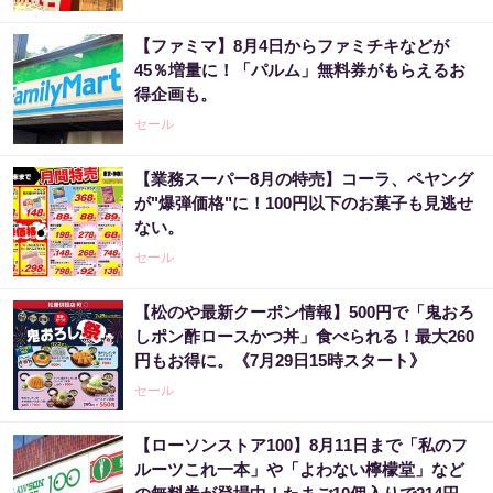
【ファミマ】8月4日からファミチキなどが
45％増量に！「パルム」無料券がもらえるお
得企画も。
セール
【業務スーパー8月の特売】コーラ、ペヤング
が"爆弾価格"に！100円以下のお菓子も見逃せ
ない。
セール
【松のや最新クーポン情報】500円で「鬼おろ
しポン酢ロースかつ丼」食べられる！最大260
円もお得に。《7月29日15時スタート》
セール
【ローソンストア100】8月11日まで「私のフ
ルーツこれ一本」や「よわない檸檬堂」など