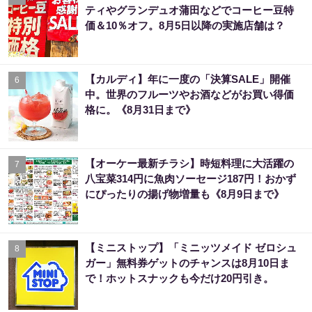
ティやグランデュオ蒲田などでコーヒー豆特
価＆10％オフ。8月5日以降の実施店舗は？
【カルディ】年に一度の「決算SALE」開催
6
中。世界のフルーツやお酒などがお買い得価
格に。《8月31日まで》
【オーケー最新チラシ】時短料理に大活躍の
7
八宝菜314円に魚肉ソーセージ187円！おかず
にぴったりの揚げ物増量も《8月9日まで》
【ミニストップ】「ミニッツメイド ゼロシュ
8
ガー」無料券ゲットのチャンスは8月10日ま
で！ホットスナックも今だけ20円引き。