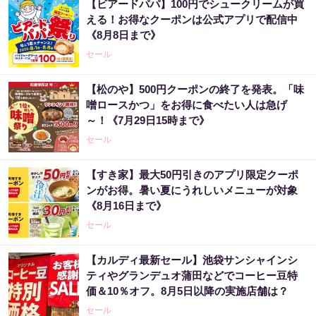
【ビアードパパ】100円でシュークリームが買
える！お得なクーポンは公式アプリで配信中
《8月8日まで》
セール
【松のや】500円クーポンの終了を発表。「味
噌ロースかつ」をお得に食べたい人は急げ
～！《7月29日15時まで》
セール
【すき家】最大50円引きのアプリ限定クーポ
ンがお得。暑い夏にうれしいメニューが対象
《8月16日まで》
セール
【カルディ最新セール】池袋サンシャインシ
ティやグランデュオ蒲田などでコーヒー豆特
価＆10％オフ。8月5日以降の実施店舗は？
セール