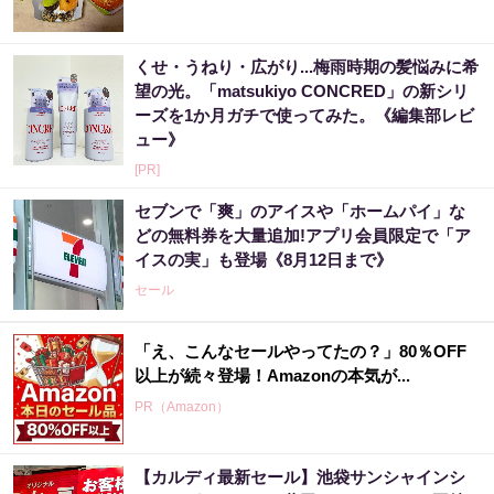
くせ・うねり・広がり...梅雨時期の髪悩みに希
望の光。「matsukiyo CONCRED」の新シリ
ーズを1か月ガチで使ってみた。《編集部レビ
ュー》
[PR]
セブンで「爽」のアイスや「ホームパイ」な
どの無料券を大量追加!アプリ会員限定で「ア
イスの実」も登場《8月12日まで》
セール
「え、こんなセールやってたの？」80％OFF
以上が続々登場！Amazonの本気が...
PR（Amazon）
【カルディ最新セール】池袋サンシャインシ
アマゾン1位の実績！380円で5日間お試し。