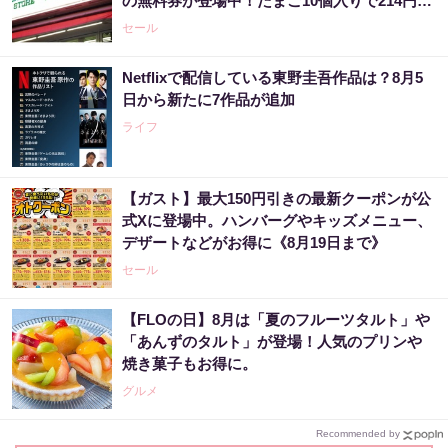
の無料券が登場中！たまご10個入りで214円な
どのお得企画も見逃せない。
セール
Netflixで配信している東野圭吾作品は？8月5
日から新たに7作品が追加
ライフ
【ガスト】最大150円引きの最新クーポンが公
式Xに登場中。ハンバーグやキッズメニュー、
デザートなどがお得に《8月19日まで》
セール
【FLOの日】8月は「夏のフルーツタルト」や
「あんずのタルト」が登場！人気のプリンや
焼き菓子もお得に。
グルメ
Recommended by