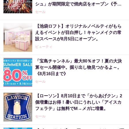
シュ」が期間限定で焼肉店をオープン《予約
受付中》
セール
【池袋ロフト】オリジナルノベルティがもら
えるイベントが目白押し！キャンメイクの常
設スペースが8月5日にオープン。
ビューティ
「宝島チャンネル」最大80％オフ！夏の大決
算セール開催中。掘り出し物見つかるよ～。
《8月16日まで》
セール
【ローソン】8月10日まで「からあげクン」2
個増量はお得！暑い日にうれしい「アイスカ
フェラテ」は無料でM→メガに増量。
セール