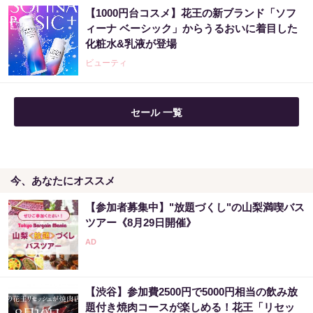
【1000円台コスメ】花王の新ブランド「ソフ
「2027年の宝くじ当選者は〇〇です」占い師
ィーナ ベーシック」からうるおいに着目した
が暴露
化粧水&乳液が登場
PR（合同会社デジタルファーム ）
ビューティ
セール 一覧
今、あなたにオススメ
【参加者募集中】"放題づくし"の山梨満喫バス
ツアー《8月29日開催》
【渋谷】参加費2500円で5000円相当の飲み放
題付き焼肉コースが楽しめる！花王「リセッ