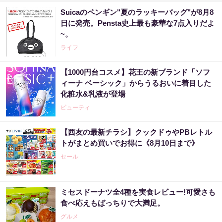
Suicaのペンギン"夏のラッキーバッグ"が8月8
日に発売。Pensta史上最も豪華な7点入りだよ
~。
ライフ
【1000円台コスメ】花王の新ブランド「ソフ
ィーナ ベーシック」からうるおいに着目した
化粧水&乳液が登場
ビューティ
【西友の最新チラシ】クックドゥやPBレトル
トがまとめ買いでお得に《8月10日まで》
セール
ミセスドーナツ全4種を実食レビュー!可愛さも
食べ応えもばっちりで大満足。
グルメ