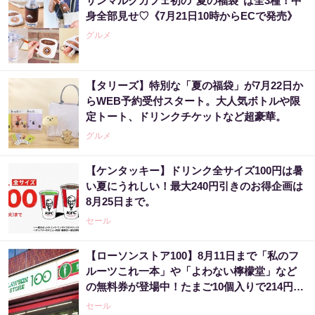
サンマルクカフェ初の"夏の福袋"は全3種！中
身全部見せ♡《7月21日10時からECで発売》
グルメ
【タリーズ】特別な「夏の福袋」が7月22日か
らWEB予約受付スタート。大人気ボトルや限
定トート、ドリンクチケットなど超豪華。
グルメ
【ケンタッキー】ドリンク全サイズ100円は暑
い夏にうれしい！最大240円引きのお得企画は
8月25日まで。
セール
【ローソンストア100】8月11日まで「私のフ
ルーツこれ一本」や「よわない檸檬堂」など
の無料券が登場中！たまご10個入りで214円な
どのお得企画も見逃せない。
セール