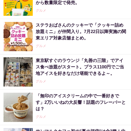
から数量限定で発売。
グルメ
ステラおばさんのクッキーで「クッキー詰め
放題ミニ」が仲間入り。7月22日以降実施の関
東エリア対象店舗まとめ。
グルメ
東京駅すぐのラウンジ「丸善の三階」でアイ
ス食べ放題がスタート。プラス1100円でご当
地アイスを好きなだけ堪能できるよ～。
グルメ
「無印のアイスクリームの中で一番好きで
す」2万いいねの大反響！話題のフレーバーと
は？
グルメ