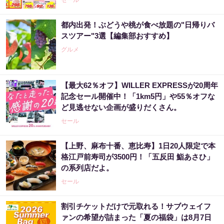
都内出発！ぶどうや桃が食べ放題の"日帰りバ
スツアー"3選【編集部おすすめ】
グルメ
【最大62％オフ】WILLER EXPRESSが20周年
記念セール開催中！「1km5円」や55％オフな
ど見逃せない企画が盛りだくさん。
セール
【上野、麻布十番、恵比寿】1日20人限定で本
格江戸前寿司が3500円！「五反田 鮨あさひ」
の系列店だよ。
セール
割引チケットだけで元取れる！サブウェイフ
ァンの希望が詰まった「夏の福袋」は8月7日