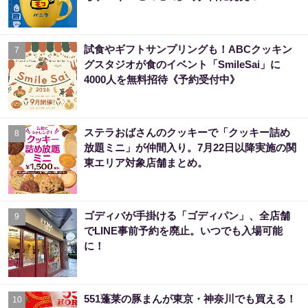
試食やギフトサンプリングも！ABCクッキン
7
グスタジオが食のイベント「SmileSai」に
4000人を無料招待《予約受付中》
ステラおばさんのクッキーで「クッキー詰め
8
放題ミニ」が仲間入り。7月22日以降実施の関
東エリア対象店舗まとめ。
ゴディバが手掛ける「ゴディパン」、全店舗
9
でLINE事前予約を廃止。いつでも入場可能
に！
551蓬莱の豚まんが東京・神奈川でも買える！
10