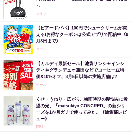
~。
ライフ
【ビアードパパ】100円でシュークリームが買
える!お得なクーポンは公式アプリで配信中《8
月8日まで》
セール
【カルディ最新セール】池袋サンシャインシ
ティやグランデュオ蒲田などでコーヒー豆特
価&10%オフ。8月5日以降の実施店舗は?
セール
くせ・うねり・広がり...梅雨時期の髪悩みに希
望の光。「matsukiyo CONCRED」の新シリ
ーズを1か月ガチで使ってみた。《編集部レビ
ュー》
[PR]