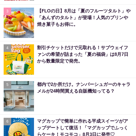
【FLOの日】8月は「夏のフルーツタルト」や
3
「あんずのタルト」が登場！人気のプリンや
焼き菓子もお得に。
割引チケットだけで元取れる！サブウェイフ
4
ァンの希望が詰まった「夏の福袋」は8月7日
から数量限定で発売。
都内で2か所だけ。ナンバーシュガーのキャラ
5
メルが24時間買える自販機知ってる？
マグカップで簡単に作れる平成スイーツがア
6
ップデートして復活！「マグカップでふっく
らケーキ！モコモコ」8月3日に発売♡