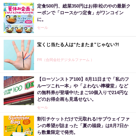
定食500円、総菜350円はお得!松のやの最新ク
ーポンで「ロースかつ定食」がワンコイン
に。
セール
宝くじ当たる人は“たまたま”じゃない?!
PR（合同会社デジタルファーム ）
【ローソンストア100】8月11日まで「私のフ
ルーツこれ一本」や「よわない檸檬堂」など
の無料券が登場中!たまご10個入りで214円な
どのお得企画も見逃せない。
セール
割引チケットだけで元取れる!サブウェイファ
ンの希望が詰まった「夏の福袋」は8月7日か
ら数量限定で発売。