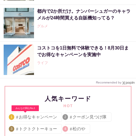
都内で2か所だけ。ナンバーシュガーのキャラ
メルが24時間買える自販機知ってる？
グルメ
コストコを1日無料で体験できる！8月30日ま
でお得なキャンペーンを実施中
ライフ
Recommended by
人気キーワード
HOT
みんなの関心No.1
お得なキャンペーン
クーポン見つけ隊
1
2
トクトクトーキョー
松のや
3
4