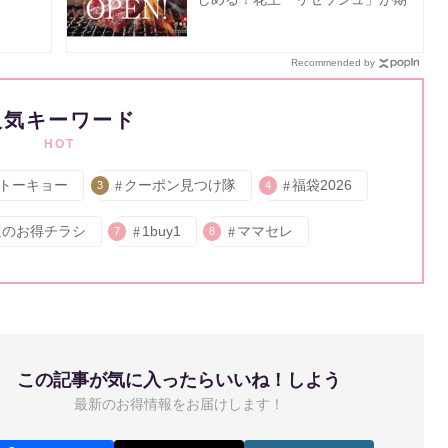
間限定で焼肉店をオープン《予約
受付中》
Recommended by
人気キーワード
HOT
トーキョー
クーポン見つけ隊
福袋2026
3
4
週のお得チラシ
1buy1
ママセレ
7
8
この記事が気に入ったらいいね！しよう
最新のお得情報をお届けします！