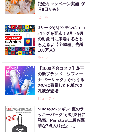
記念キャンペーン実施《8
月6日から》
セール
Jリーグがポケモンのエコ
バッグを配布！8月・9月
の対象日に来場するとも
らえるよ《全60種、先着
100万人》
ライフ
【1000円台コスメ】花王
の新ブランド「ソフィー
ナ ベーシック」からうる
おいに着目した化粧水＆
乳液が登場
ビューティ
Suicaのペンギン"夏のラ
ッキーバッグ"が8月8日に
発売。Pensta史上最も豪
華な7点入りだよ～。