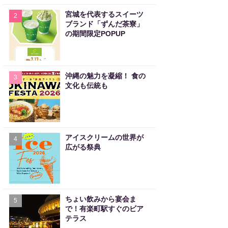
宮城を代表するスイーツ
2
ブランド「ずんだ茶寮」
の期間限定POPUP
沖縄の魅力を凝縮！ 食の
3
文化も伝統も
アイスクリームの世界が
4
広がる祭典
ちょい飲みから宴会ま
5
で！有楽町駅すぐのビア
テラス