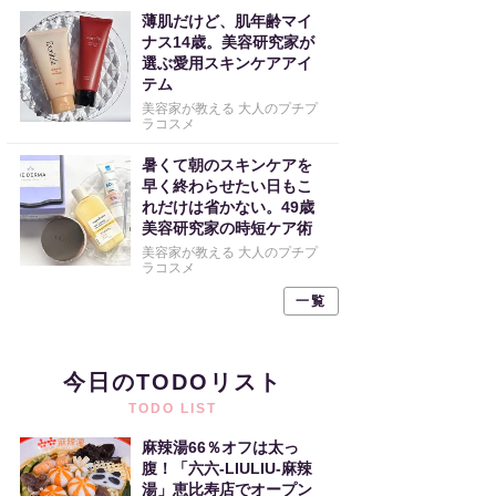
薄肌だけど、肌年齢マイ
ナス14歳。美容研究家が
選ぶ愛用スキンケアアイ
テム
美容家が教える 大人のプチプ
ラコスメ
暑くて朝のスキンケアを
早く終わらせたい日もこ
れだけは省かない。49歳
美容研究家の時短ケア術
美容家が教える 大人のプチプ
ラコスメ
一覧
今日のTODOリスト
TODO LIST
麻辣湯66％オフは太っ
腹！「六六-LIULIU-麻辣
湯」恵比寿店でオープン