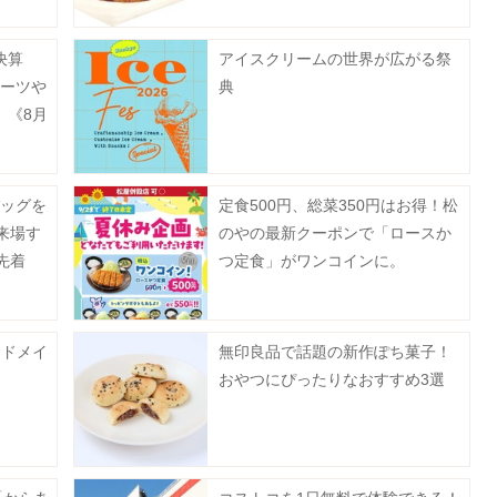
決算
アイスクリームの世界が広がる祭
ルーツや
典
。《8月
バッグを
定食500円、総菜350円はお得！松
来場す
のやの最新クーポンで「ロースか
先着
つ定食」がワンコインに。
ンドメイ
無印良品で話題の新作ぽち菓子！
おやつにぴったりなおすすめ3選