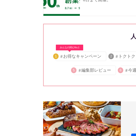
みんなの関心No.1
お得なキャンペーン
トクトク
1
2
編集部レビュー
今
5
6