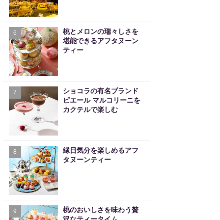
桃とメロンの瑞々しさを
6
堪能できるアフタヌーン
ティー
ショコラの有名ブランド
7
ピエール マルコリーニを
カクテルで楽しむ
縁日気分を楽しめるアフ
8
タヌーンティー
桃のおいしさを味わう贅
9
沢なティータイム