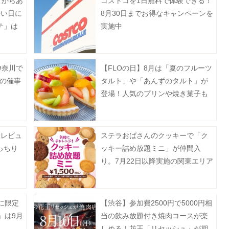
「からあ
コストコを1日無料で体験できる！
暑い日に
8月30日までお得なキャンペーンを
テ」は
実施中
神奈川で
【FLOの日】8月は「夏のフルーツ
月の催事
タルト」や「あんずのタルト」が
登場！人気のプリンや焼き菓子も
お得に。
食レビュ
ステラおばさんのクッキーで「ク
っちり
ッキー詰め放題ミニ」が仲間入
り。7月22日以降実施の関東エリア
対象店舗まとめ。
に限定
【渋谷】参加費2500円で5000円相
」は9月
当の飲み放題付き焼肉コースが楽
しめる！花王「リセッシュ」が期