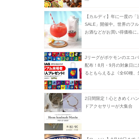
【カルディ】年に一度の「
SALE」開催中。世界のフ
お酒などがお買い得価格に
31日まで》
Jリーグがポケモンのエコ
配布！8月・9月の対象日に
るともらえるよ《全60種、
100万人》
2日間限定！心ときめくハ
ドアクセサリーが大集合