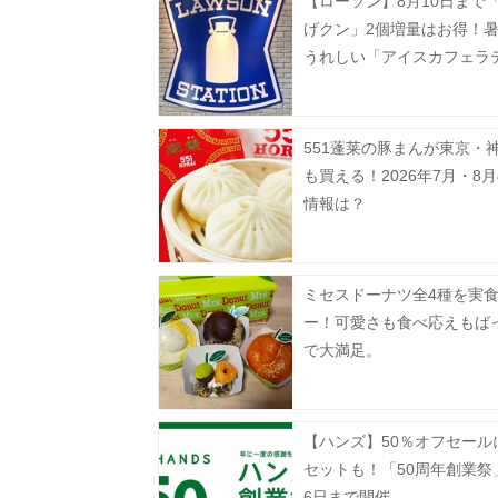
【ローソン】8月10日まで
げクン」2個増量はお得！
うれしい「アイスカフェラ
無料でM→メガに増量。
551蓬莱の豚まんが東京・
も買える！2026年7月・8
情報は？
ミセスドーナツ全4種を実
ー！可愛さも食べ応えもば
で大満足。
【ハンズ】50％オフセール
セットも！「50周年創業祭
6日まで開催。