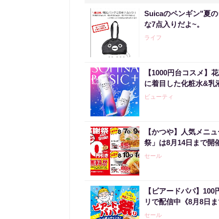
Suicaのペンギン"夏
な7点入りだよ~。
ライフ
【1000円台コスメ
に着目した化粧水&乳
ビューティ
【かつや】人気メニュ
祭」は8月14日まで開
セール
【ビアードパパ】10
リで配信中《8月8日
セール