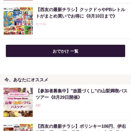
【西友の最新チラシ】クックドゥやPBレトル
宝くじ当選したいなら、まずは金運を上げて
トがまとめ買いでお得に《8月10日まで》
から買ってみて
セール
PR（合同会社デジタルファーム ）
おでかけ 一覧
今、あなたにオススメ
【参加者募集中】"放題づくし"の山梨満喫バス
ツアー《8月29日開催》
【西友の最新チラシ】ポリンキー106円、伊右