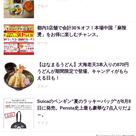
グルメ
都内3店舗で会計30％オフ！本場中国「麻辣
燙」をお得に楽しむチャンス。
セール
【はなまるうどん】大海老天3本入りの870円
うどんが期間限定で登場、キャンディがもら
える日も！
グルメ
Suicaのペンギン"夏のラッキーバッグ"が8月8
日に発売。Pensta史上最も豪華な7点入りだよ
～。
ライフ
Recommended by