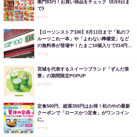
衛門83円！お買い得品をチェック《8月6日ま
で》
セール
【ローソンストア100】8月11日まで「私のフ
ルーツこれ一本」や「よわない檸檬堂」など
の無料券が登場中！たまご10個入りで214円な
どのお得企画も見逃せない。
セール
宮城を代表するスイーツブランド「ずんだ茶
寮」の期間限定POPUP
おでかけ
定食500円、総菜350円はお得！松のやの最新
クーポンで「ロースかつ定食」がワンコイン
に。
セール