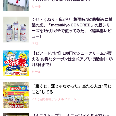
セール
くせ・うねり・広がり...梅雨時期の髪悩みに希
望の光。「matsukiyo CONCRED」の新シリ
ーズを1か月ガチで使ってみた。《編集部レビ
ュー》
[PR]
【ビアードパパ】100円でシュークリームが買
える!お得なクーポンは公式アプリで配信中《8
月8日まで》
セール
「宝くじ、運じゃなかった」当たる人は“同じ
こと”してる
PR（合同会社デジタルファーム ）
【ミニストップ】「ミニッツメイド ゼロシュ