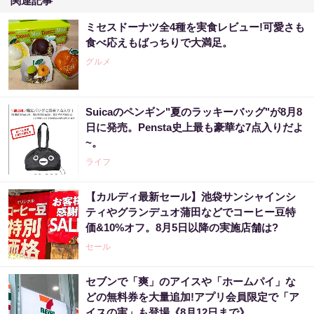
関連記事
ミセスドーナツ全4種を実食レビュー!可愛さも
食べ応えもばっちりで大満足。
グルメ
Suicaのペンギン"夏のラッキーバッグ"が8月8
日に発売。Pensta史上最も豪華な7点入りだよ
~。
ライフ
【カルディ最新セール】池袋サンシャインシ
ティやグランデュオ蒲田などでコーヒー豆特
価&10%オフ。8月5日以降の実施店舗は?
セール
セブンで「爽」のアイスや「ホームパイ」な
どの無料券を大量追加!アプリ会員限定で「ア
イスの実」も登場《8月12日まで》