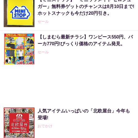
宝くじ“なんとなく”で買っている限り変わら
ガー」無料券ゲットのチャンスは8月10日まで!
ない
ホットスナックも今だけ20円引き。
PR（合同会社デジタルファーム ）
セール
【しまむら最新チラシ】ワンピース550円、パ
宝くじ当たる人は“たまたま”じゃない?!
ーカ770円!びっくり価格のアイテム発見。
セール
PR（合同会社デジタルファーム ）
「2027年の宝くじ当選者は〇〇です」占い師
が暴露
PR（合同会社デジタルファーム ）
人気アイテムいっぱいの「北欧屋台」今年も
「宝くじ、運じゃなかった」当たる人は“同じ
登場!
こと”してる
おでかけ
PR（合同会社デジタルファーム ）