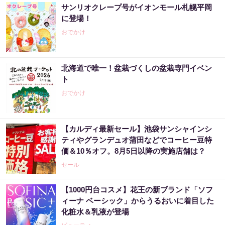
サンリオクレープ号がイオンモール札幌平岡
に登場！
おでかけ
北海道で唯一！盆栽づくしの盆栽専門イベン
ト
おでかけ
【カルディ最新セール】池袋サンシャインシ
ティやグランデュオ蒲田などでコーヒー豆特
価＆10％オフ。8月5日以降の実施店舗は？
セール
【1000円台コスメ】花王の新ブランド「ソフ
ィーナ ベーシック」からうるおいに着目した
化粧水＆乳液が登場