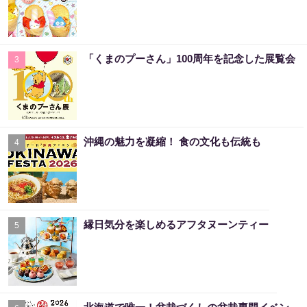
「くまのプーさん」100周年を記念した展覧会
3
沖縄の魅力を凝縮！ 食の文化も伝統も
4
縁日気分を楽しめるアフタヌーンティー
5