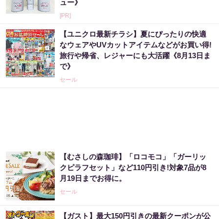
ュー》
[PR]
【ユニクロ最新チラシ】夏にぴったりの快適
なウェアやUVカットアイテムなどがお買い得!
旅行や帰省、レジャーにも大活躍《8月13日ま
で》
セール
【むさしの森珈琲】「ロコモコ」「ガーリッ
クピラフセット」など110円引き!対象7品が8
月19日までお得に。
セール
【ガスト】最大150円引きの最新クーポンが公