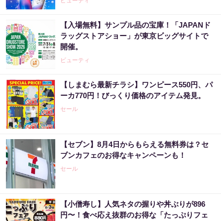
ビューティ
【入場無料】サンプル品の宝庫！「JAPANド
ラッグストアショー」が東京ビッグサイトで
開催。
ビューティ
【しまむら最新チラシ】ワンピース550円、パ
ーカ770円！びっくり価格のアイテム発見。
セール
【セブン】8月4日からもらえる無料券は？セ
ブンカフェのお得なキャンペーンも！
セール
【小僧寿し】人気ネタの握りや丼ぶりが896
円〜！食べ応え抜群のお得な「たっぷりフェ