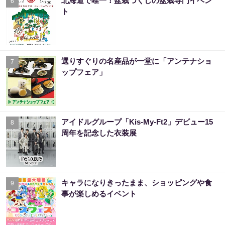
北海道で唯一！盆栽づくしの盆栽専門イベン
6
ト
選りすぐりの名産品が一堂に「アンテナショ
7
ップフェア」
アイドルグループ「Kis-My-Ft2」デビュー15
8
周年を記念した衣装展
キャラになりきったまま、ショッピングや食
9
事が楽しめるイベント