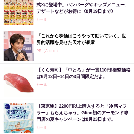
式Xに登場中。ハンバーグやキッズメニュー、
デザートなどがお得に《8月19日まで》
セール
「これから株価はこうやって動いていく」世
界的活躍を見せた天才が暴露
PR（Acoco.）
【くら寿司】「中とろ」が一貫110円!衝撃価格
【昭和43年以前生まれはロト６この数字を買
は6月12日~14日の3日間限定だよ。
うべき】6つの数字が「完全一致」する方...
セール
PR（株式会社MURA）
【東京駅】2200円以上購入すると「冷感マフ
８月のロト6はこの方法で買え!!６つの数字が
ラー」もらえちゃう。Glico初のアーモンド専
『完全一致』する方法
門店の夏キャンペーンは8月23日まで。
PR（株式会社MURA）
セール