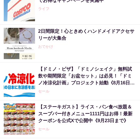
でお得なキャンペーンを実施中
ライフ
2日間限定！心ときめくハンドメイドアクセサ
リーが大集合
おでかけ
【ドミノ・ピザ】「ドミノシェイク」無料試
飲や期間限定「お盆セット」は必見！「ドミ
ノ冷涼化計画」プロジェクト始動《8月16日ま
で》
セール
【ステーキガスト】ライス・パン食べ放題＆
スープバー付きメニュー1111円はお得！最新
クーポンを公式Xで公開中《9月23日まで》
セール