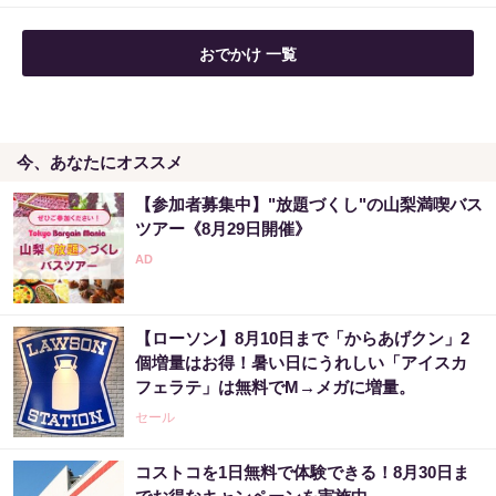
玄関に〇〇置いてる人は金運落ちてます…金
おでかけ 一覧
運を上げる方法とは
PR（合同会社デジタルファーム ）
今、あなたにオススメ
【宝くじ落選】外れ続ける流れ、ここで断ち
ませんか
【参加者募集中】"放題づくし"の山梨満喫バス
PR（合同会社デジタルファーム ）
ツアー《8月29日開催》
「これから株価はこうやって動いていく」日
本株を海外から操っていた張本人が暴露
【ローソン】8月10日まで「からあげクン」2
PR（Acoco.）
個増量はお得！暑い日にうれしい「アイスカ
フェラテ」は無料でM→メガに増量。
セール
コストコを1日無料で体験できる！8月30日ま