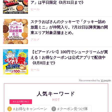
ア」は平日限定《8月31日まで》
セール
ステラおばさんのクッキーで「クッキー詰め
放題ミニ」が仲間入り。7月22日以降実施の関
東エリア対象店舗まとめ。
グルメ
【ビアードパパ】100円でシュークリームが買
える！お得なクーポンは公式アプリで配信中
《8月8日まで》
セール
Recommended by
人気キーワード
HOT
みんなの関心No.1
お得なキャンペーン
クーポン見つけ隊
1
2