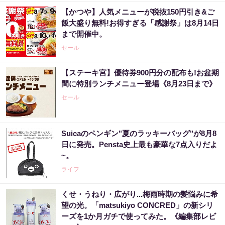
【かつや】人気メニューが税抜150円引き&ご
飯大盛り無料!お得すぎる「感謝祭」は8月14日
まで開催中。
セール
【ステーキ宮】優待券900円分の配布も!お盆期
間に特別ランチメニュー登場《8月23日まで》
セール
Suicaのペンギン"夏のラッキーバッグ"が8月8
日に発売。Pensta史上最も豪華な7点入りだよ
~。
ライフ
くせ・うねり・広がり...梅雨時期の髪悩みに希
望の光。「matsukiyo CONCRED」の新シリ
ーズを1か月ガチで使ってみた。《編集部レビ