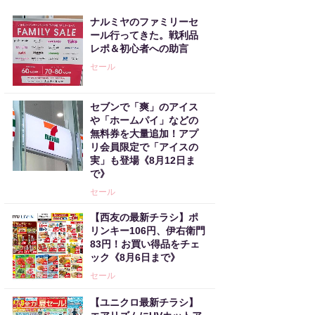
ナルミヤのファミリーセ
ール行ってきた。戦利品
レポ＆初心者への助言
セール
セブンで「爽」のアイス
や「ホームパイ」などの
無料券を大量追加！アプ
リ会員限定で「アイスの
実」も登場《8月12日ま
で》
セール
【西友の最新チラシ】ポ
リンキー106円、伊右衛門
83円！お買い得品をチェ
ック《8月6日まで》
セール
【ユニクロ最新チラシ】