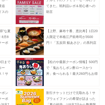
「ホー
ナルミヤのファミリーセール行っ
量追
てきた。戦利品レポ＆初心者への
イスの
助言
》
得"な夏
【上野、麻布十番、恵比寿】1日20
8月8
人限定で本格江戸前寿司が3500
クーポ
円！「五反田 鮨あさひ」の系列店
だよ。
0日まで
【松のや最新クーポン情報】500円
コー
で「鬼おろしポン酢ロースかつ
ス！サ
丼」食べられる！最大260円もお得
値引き
に。《7月29日15時スタート》
ーポン
割引チケットだけで元取れる！サ
クーポ
ブウェイファンの希望が詰まった
《8月7
「夏の福袋」は8月7日から数量限