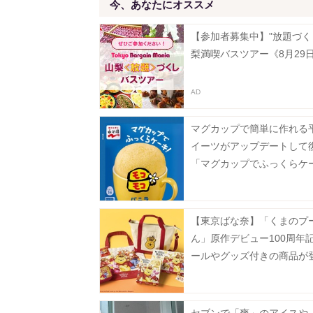
今、あなたにオススメ
【参加者募集中】"放題づく
梨満喫バスツアー《8月29
マグカップで簡単に作れる
イーツがアップデートして
「マグカップでふっくらケ
モコモコ」8月3日に発売♡
【東京ばな奈】「くまのプ
ん」原作デビュー100周年
ールやグッズ付きの商品が