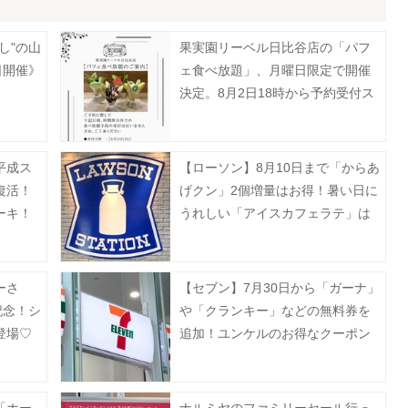
し"の山
果実園リーベル日比谷店の「パフ
日開催》
ェ食べ放題」、月曜日限定で開催
決定。8月2日18時から予約受付ス
タート。
平成ス
【ローソン】8月10日まで「からあ
復活！
げクン」2個増量はお得！暑い日に
ーキ！
うれしい「アイスカフェラテ」は
無料でM→メガに増量。
ーさ
【セブン】7月30日から「ガーナ」
記念！シ
や「クランキー」などの無料券を
登場♡
追加！ユンケルのお得なクーポン
発券も。