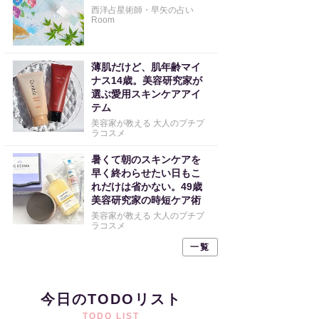
西洋占星術師・早矢の占い
Room
薄肌だけど、肌年齢マイ
ナス14歳。美容研究家が
選ぶ愛用スキンケアアイ
テム
美容家が教える 大人のプチプ
ラコスメ
暑くて朝のスキンケアを
早く終わらせたい日もこ
れだけは省かない。49歳
美容研究家の時短ケア術
美容家が教える 大人のプチプ
ラコスメ
一覧
今日のTODOリスト
TODO LIST