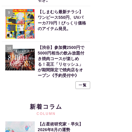
引き。
【しまむら最新チラシ】
9
ワンピース550円、UVパ
ーカ770円！びっくり価格
のアイテム発見。
【渋谷】参加費2500円で
10
5000円相当の飲み放題付
き焼肉コースが楽しめ
る！花王「リセッシュ」
が期間限定で焼肉店をオ
ープン《予約受付中》
一覧
新着コラム
COLUMN
【占星術研究家・早矢】
2026年8月の運勢