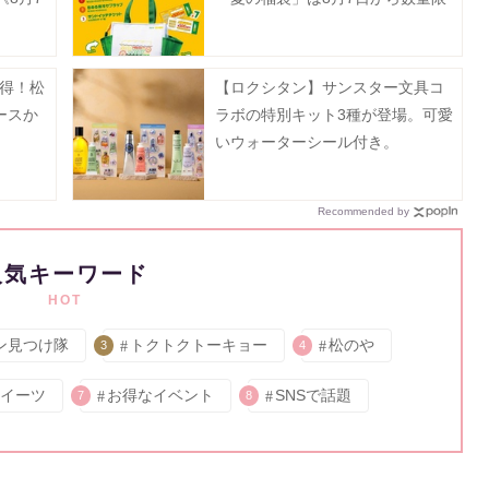
定で発売。
お得！松
【ロクシタン】サンスター文具コ
ースか
ラボの特別キット3種が登場。可愛
いウォーターシール付き。
Recommended by
人気キーワード
HOT
ン見つけ隊
トクトクトーキョー
松のや
3
4
イーツ
お得なイベント
SNSで話題
7
8