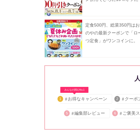
日まで》
定食500円、総菜350円は
のやの最新クーポンで「ロ
つ定食」がワンコインに。
みんなの関心No.1
お得なキャンペーン
クーポ
1
2
編集部レビュー
ご褒美ス
5
6