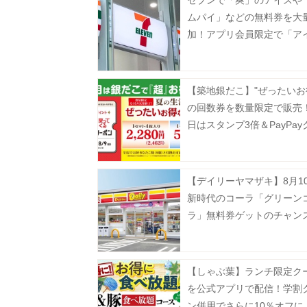
セブンで「爽」のアイスや
ムパイ」などの無料券を大
加！アプリ会員限定で「ア
実」も登場《8月12日まで
【築地銀だこ】"ぜったいお
の回数券を数量限定で販売！
日はスタンプ3倍＆PayPay
ンでさらにお得♡
【デイリーヤマザキ】8月1
新時代のコーラ「グリーン
ラ」無料券ゲットのチャン
ーティワンアイスクリーム
などお得企画も目白押し。
【しゃぶ葉】ランチ限定ク
を公式アプリで配信！学割
ン併用でさらに10％オフに