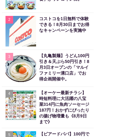
コストコを1日無料で体験
2
できる！8月30日までお得
なキャンペーンを実施中
【丸亀製麺】うどん100円
3
引き＆天ぷら50円引き！8
月3日オープンの「マルイ
ファミリー溝口店」でお
得企画開催中。
【オーケー最新チラシ】
4
時短料理に大活躍の八宝
菜314円に魚肉ソーセージ
187円！おかずにぴったり
の揚げ物増量も《8月9日
まで》
【ビアードパパ】100円で
5