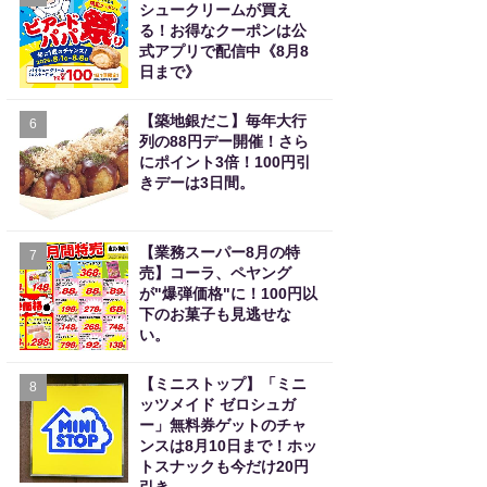
シュークリームが買え
る！お得なクーポンは公
式アプリで配信中《8月8
日まで》
【築地銀だこ】毎年大行
6
列の88円デー開催！さら
にポイント3倍！100円引
きデーは3日間。
【業務スーパー8月の特
7
売】コーラ、ペヤング
が"爆弾価格"に！100円以
下のお菓子も見逃せな
い。
【ミニストップ】「ミニ
8
ッツメイド ゼロシュガ
ー」無料券ゲットのチャ
ンスは8月10日まで！ホッ
トスナックも今だけ20円