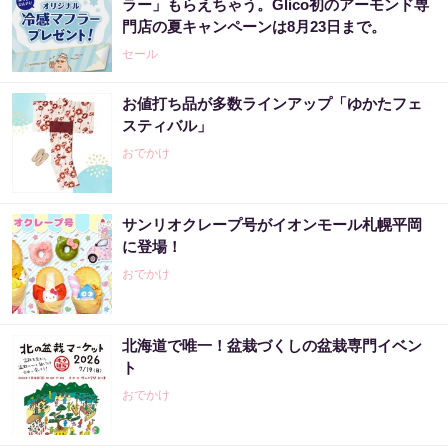
ラー」もらえちゃう。Glico初のアーモンド専
門店の夏キャンペーンは8月23日まで。
セール
お値打ち品が多数ラインアップ「ゆかたフェ
スティバル」
おでかけ
サンリオクレープ号がイオンモール札幌平岡
に登場！
おでかけ
北海道で唯一！盆栽づくしの盆栽専門イベン
ト
おでかけ