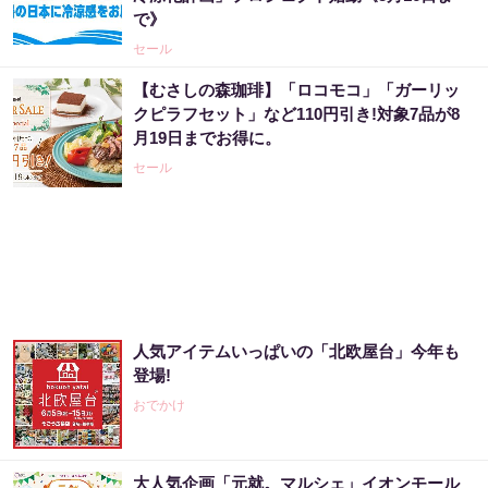
PR（Acoco.）
で》
セール
「2027年の宝くじ当選者は〇〇です」占い師
【むさしの森珈琲】「ロコモコ」「ガーリッ
が暴露
クピラフセット」など110円引き!対象7品が8
月19日までお得に。
PR（合同会社デジタルファーム ）
セール
“宝くじは運じゃなかった”当たる人の“共通
点”を知っただけ
PR（合同会社デジタルファーム ）
【宝くじ】このままの買い方で、本当に当た
人気アイテムいっぱいの「北欧屋台」今年も
ると思いますか
登場!
PR（合同会社デジタルファーム ）
おでかけ
「これから株価はこうやって動いていく」世
大人気企画「元就。マルシェ」イオンモール