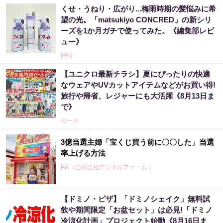
くせ・うねり・広がり...梅雨時期の髪悩みに希
望の光。「matsukiyo CONCRED」の新シリ
ーズを1か月ガチで使ってみた。《編集部レビ
ュー》
[PR]
【ユニクロ最新チラシ】夏にぴったりの快適
なウェアやUVカットアイテムなどがお買い得!
旅行や帰省、レジャーにも大活躍《8月13日ま
で》
セール
3億当選主婦「宝くじ買う前に〇〇した」当選
率上げる方法
PR（合同会社デジタルファーム ）
【ドミノ・ピザ】「ドミノシェイク」無料試
「これから株価はこうやって動いていく」世
飲や期間限定「お盆セット」は必見!「ドミノ
界的活躍を見せた天才が暴露
冷涼化計画」プロジェクト始動《8月16日ま