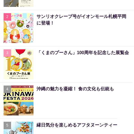
サンリオクレープ号がイオンモール札幌平岡
2
に登場！
「くまのプーさん」100周年を記念した展覧会
3
沖縄の魅力を凝縮！ 食の文化も伝統も
4
縁日気分を楽しめるアフタヌーンティー
5