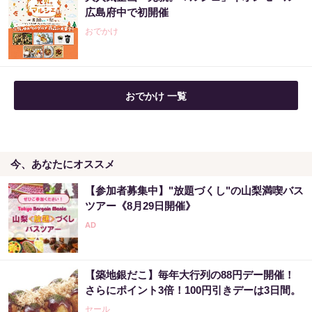
界的に活躍した天才が暴露
広島府中で初開催
PR（Acoco.）
おでかけ
おでかけ 一覧
今、あなたにオススメ
【参加者募集中】"放題づくし"の山梨満喫バス
ツアー《8月29日開催》
【築地銀だこ】毎年大行列の88円デー開催！
さらにポイント3倍！100円引きデーは3日間。
セール