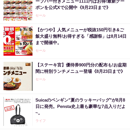
ープバー付きメニュー1111円はお得!最新クー
ポンを公式Xで公開中《9月23日まで》
セール
【かつや】人気メニューが税抜150円引き&ご
飯大盛り無料!お得すぎる「感謝祭」は8月14日
まで開催中。
セール
【ステーキ宮】優待券900円分の配布も!お盆期
間に特別ランチメニュー登場《8月23日まで》
セール
Suicaのペンギン"夏のラッキーバッグ"が8月8
日に発売。Pensta史上最も豪華な7点入りだよ
~。
ライフ