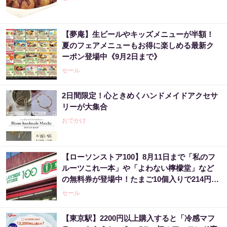
【夢庵】生ビールやキッズメニューが半額！
夏のフェアメニューもお得に楽しめる最新ク
ーポン登場中《9月2日まで》
セール
2日間限定！心ときめくハンドメイドアクセサ
リーが大集合
おでかけ
【ローソンストア100】8月11日まで「私のフ
ルーツこれ一本」や「よわない檸檬堂」など
の無料券が登場中！たまご10個入りで214円な
どのお得企画も見逃せない。
セール
【東京駅】2200円以上購入すると「冷感マフ