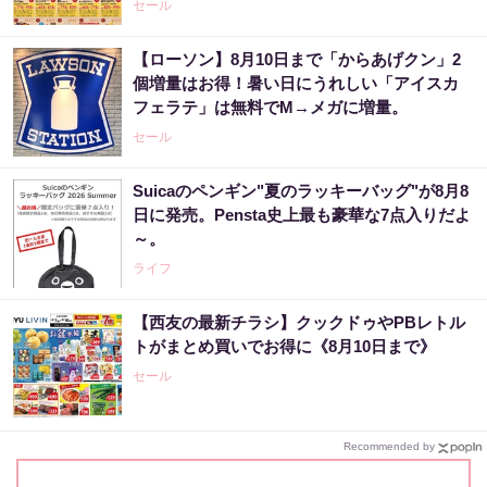
セール
【ローソン】8月10日まで「からあげクン」2
個増量はお得！暑い日にうれしい「アイスカ
フェラテ」は無料でM→メガに増量。
セール
Suicaのペンギン"夏のラッキーバッグ"が8月8
日に発売。Pensta史上最も豪華な7点入りだよ
～。
ライフ
【西友の最新チラシ】クックドゥやPBレトル
トがまとめ買いでお得に《8月10日まで》
セール
Recommended by