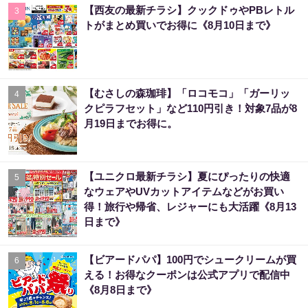
【西友の最新チラシ】クックドゥやPBレトル
3
トがまとめ買いでお得に《8月10日まで》
【むさしの森珈琲】「ロコモコ」「ガーリッ
4
クピラフセット」など110円引き！対象7品が8
月19日までお得に。
【ユニクロ最新チラシ】夏にぴったりの快適
5
なウェアやUVカットアイテムなどがお買い
得！旅行や帰省、レジャーにも大活躍《8月13
日まで》
【ビアードパパ】100円でシュークリームが買
6
える！お得なクーポンは公式アプリで配信中
《8月8日まで》