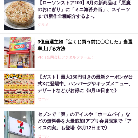
【ローソンストア100】8月の新商品は「悪魔
のおにぎり」に「ミニ海苔弁当」、スイーツ
まで!新作全種紹介するよ~。
グルメ
3億当選主婦「宝くじ買う前に〇〇した」当選
率上げる方法
PR（合同会社デジタルファーム ）
【ガスト】最大150円引きの最新クーポンが公
式Xに登場中。ハンバーグやキッズメニュー、
デザートなどがお得に《8月19日まで》
セール
セブンで「爽」のアイスや「ホームパイ」な
どの無料券を大量追加!アプリ会員限定で「ア
イスの実」も登場《8月12日まで》
セール