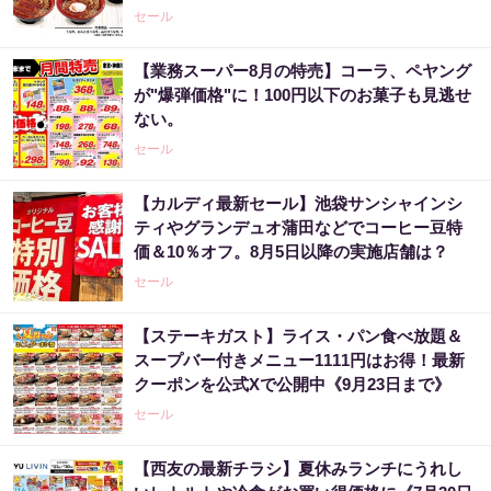
セール
【業務スーパー8月の特売】コーラ、ペヤング
が"爆弾価格"に！100円以下のお菓子も見逃せ
ない。
セール
【カルディ最新セール】池袋サンシャインシ
ティやグランデュオ蒲田などでコーヒー豆特
価＆10％オフ。8月5日以降の実施店舗は？
セール
【ステーキガスト】ライス・パン食べ放題＆
スープバー付きメニュー1111円はお得！最新
クーポンを公式Xで公開中《9月23日まで》
セール
【西友の最新チラシ】夏休みランチにうれし