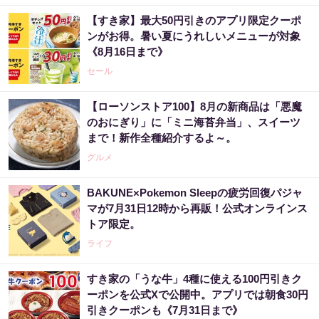
【すき家】最大50円引きのアプリ限定クーポ
ンがお得。暑い夏にうれしいメニューが対象
《8月16日まで》
セール
【ローソンストア100】8月の新商品は「悪魔
のおにぎり」に「ミニ海苔弁当」、スイーツ
まで！新作全種紹介するよ～。
グルメ
BAKUNE×Pokemon Sleepの疲労回復パジャ
マが7月31日12時から再販！公式オンラインス
トア限定。
ライフ
すき家の「うな牛」4種に使える100円引きク
ーポンを公式Xで公開中。アプリでは朝食30円
引きクーポンも《7月31日まで》