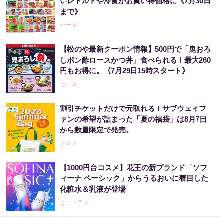
いレトルトや冷食がお買い得価格に《7月30日
まで》
セール
【松のや最新クーポン情報】500円で「鬼おろ
しポン酢ロースかつ丼」食べられる！最大260
円もお得に。《7月29日15時スタート》
セール
割引チケットだけで元取れる！サブウェイフ
ァンの希望が詰まった「夏の福袋」は8月7日
から数量限定で発売。
グルメ
【1000円台コスメ】花王の新ブランド「ソフ
ィーナ ベーシック」からうるおいに着目した
化粧水＆乳液が登場
ビューティ