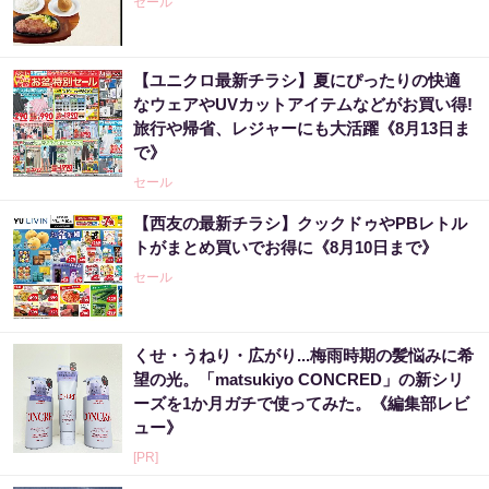
セール
【ユニクロ最新チラシ】夏にぴったりの快適
なウェアやUVカットアイテムなどがお買い得!
旅行や帰省、レジャーにも大活躍《8月13日ま
で》
セール
【西友の最新チラシ】クックドゥやPBレトル
トがまとめ買いでお得に《8月10日まで》
セール
くせ・うねり・広がり...梅雨時期の髪悩みに希
望の光。「matsukiyo CONCRED」の新シリ
ーズを1か月ガチで使ってみた。《編集部レビ
ュー》
[PR]