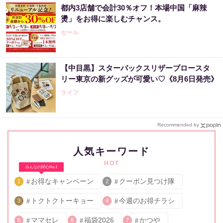
都内3店舗で会計30％オフ！本場中国「麻辣
燙」をお得に楽しむチャンス。
セール
【中目黒】スターバックスリザーブロースタ
リー東京の新グッズが可愛い♡《8月6日発売》
ライフ
Recommended by
人気キーワード
HOT
みんなの関心No.1
お得なキャンペーン
クーポン見つけ隊
1
2
トクトクトーキョー
今週のお得チラシ
3
4
ママセレ
福袋2026
かつや
5
6
7