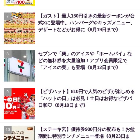
【ガスト】最大150円引きの最新クーポンが公
7
式Xに登場中。ハンバーグやキッズメニュー、
デザートなどがお得に《8月19日まで》
セブンで「爽」のアイスや「ホームパイ」な
8
どの無料券を大量追加！アプリ会員限定で
「アイスの実」も登場《8月12日まで》
【ピザハット】810円で人気のピザが楽しめる
9
「ハットの日」は必見！土日はお得なピザパ
日和♡《8月10日まで》
【ステーキ宮】優待券900円分の配布も！お盆
10
期間に特別ランチメニュー登場《8月23日ま