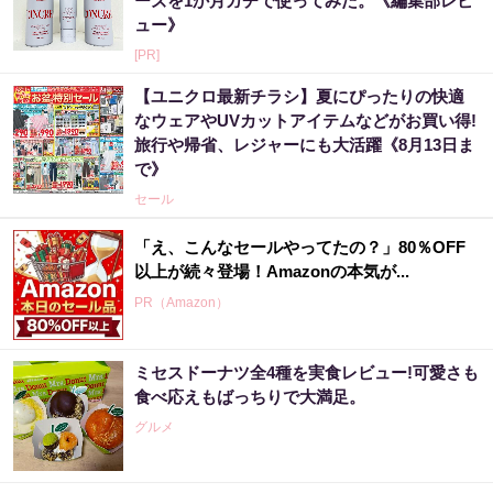
ーズを1か月ガチで使ってみた。《編集部レビ
ュー》
[PR]
【ユニクロ最新チラシ】夏にぴったりの快適
なウェアやUVカットアイテムなどがお買い得!
旅行や帰省、レジャーにも大活躍《8月13日ま
で》
セール
「え、こんなセールやってたの？」80％OFF
以上が続々登場！Amazonの本気が...
PR（Amazon）
ミセスドーナツ全4種を実食レビュー!可愛さも
アマゾン1位の実績！380円で5日間お試し。
食べ応えもばっちりで大満足。
グルメ
PR（ハーブ健康本舗）