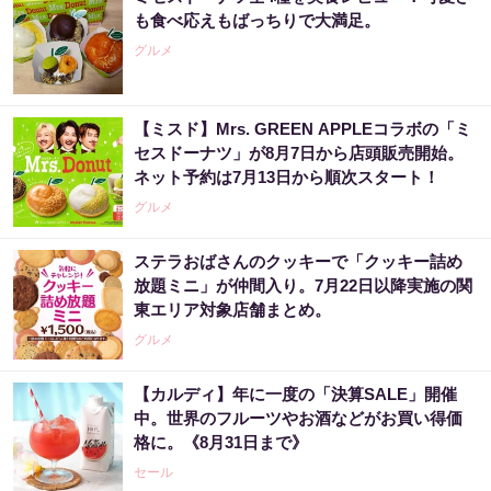
も食べ応えもばっちりで大満足。
グルメ
【ミスド】Mrs. GREEN APPLEコラボの「ミ
セスドーナツ」が8月7日から店頭販売開始。
ネット予約は7月13日から順次スタート！
グルメ
ステラおばさんのクッキーで「クッキー詰め
放題ミニ」が仲間入り。7月22日以降実施の関
東エリア対象店舗まとめ。
グルメ
【カルディ】年に一度の「決算SALE」開催
中。世界のフルーツやお酒などがお買い得価
格に。《8月31日まで》
セール