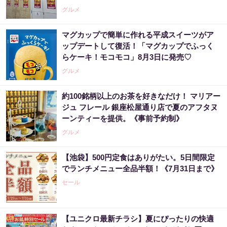
グルメ
マグカップで簡単に作れる平成スイーツがア
ップデートして復活！「マグカップでふっく
らケーキ！モコモコ」8月3日に発売♡
グルメ
約100銘柄以上のお茶を好きなだけ！ マリアー
ジュ フレール 銀座松屋通り店で夏のアフタヌ
ーンティーを提供。《事前予約制》
グルメ
【池袋】500円定食はありがたい。5日間限定
でランチメニュー全品半額！《7月31日まで》
セール
【ユニクロ最新チラシ】夏にぴったりの快適