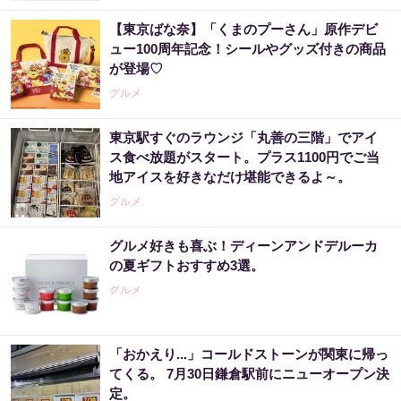
【東京ばな奈】「くまのプーさん」原作デビ
ュー100周年記念！シールやグッズ付きの商品
が登場♡
グルメ
東京駅すぐのラウンジ「丸善の三階」でアイ
ス食べ放題がスタート。プラス1100円でご当
地アイスを好きなだけ堪能できるよ～。
グルメ
グルメ好きも喜ぶ！ディーンアンドデルーカ
の夏ギフトおすすめ3選。
グルメ
「おかえり...」コールドストーンが関東に帰っ
てくる。 7月30日鎌倉駅前にニューオープン決
定。