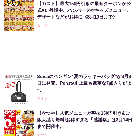
【ガスト】最大150円引きの最新クーポンが公
宝くじ当たる人は“たまたま”じゃない?!
式Xに登場中。ハンバーグやキッズメニュー、
デザートなどがお得に《8月19日まで》
PR（合同会社デジタルファーム ）
セール
「え、こんなセールやってたの？」80％OFF
以上が続々登場！Amazonの本気が...
PR（Amazon）
Suicaのペンギン"夏のラッキーバッグ"が8月8
アマゾン1位「このお茶ガチです」噂のお茶
日に発売。Pensta史上最も豪華な7点入りだよ
~。
PR（ハーブ健康本舗）
ライフ
【かつや】人気メニューが税抜150円引き&ご
宝くじ当たる人は“たまたま”じゃない?!
飯大盛り無料!お得すぎる「感謝祭」は8月14日
まで開催中。
PR（合同会社デジタルファーム ）
セール