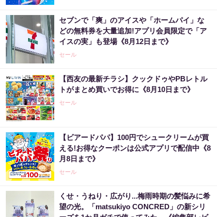
セブンで「爽」のアイスや「ホームパイ」な
どの無料券を大量追加!アプリ会員限定で「ア
イスの実」も登場《8月12日まで》
セール
【西友の最新チラシ】クックドゥやPBレトル
トがまとめ買いでお得に《8月10日まで》
セール
【ビアードパパ】100円でシュークリームが買
える!お得なクーポンは公式アプリで配信中《8
月8日まで》
セール
くせ・うねり・広がり...梅雨時期の髪悩みに希
望の光。「matsukiyo CONCRED」の新シリ