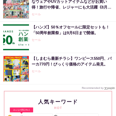
なウェアやUVカットアイテムなどがお買い
得！旅行や帰省、レジャーにも大活躍《8月13
日まで》
セール
【ハンズ】50％オフセールに限定セットも！
「50周年創業祭」は9月6日まで開催。
セール
【しまむら最新チラシ】ワンピース550円、パ
ーカ770円！びっくり価格のアイテム発見。
セール
Recommended by
人気キーワード
HOT
みんなの関心No.1