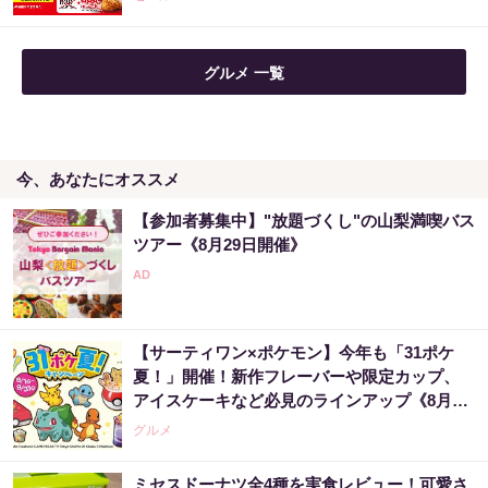
グルメ 一覧
今、あなたにオススメ
【参加者募集中】"放題づくし"の山梨満喫バス
ツアー《8月29日開催》
【サーティワン×ポケモン】今年も「31ポケ
夏！」開催！新作フレーバーや限定カップ、
アイスケーキなど必見のラインアップ《8月1
日スタート》
グルメ
ミセスドーナツ全4種を実食レビュー！可愛さ