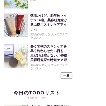
Room
薄肌だけど、肌年齢マイ
ナス14歳。美容研究家が
選ぶ愛用スキンケアアイ
テム
美容家が教える 大人のプチプ
ラコスメ
暑くて朝のスキンケアを
早く終わらせたい日もこ
れだけは省かない。49歳
美容研究家の時短ケア術
美容家が教える 大人のプチプ
ラコスメ
一覧
今日のTODOリスト
TODO LIST