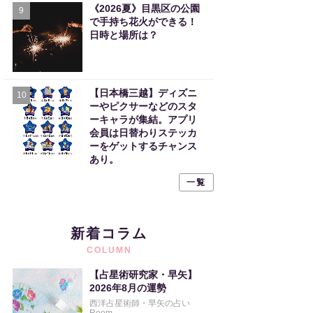
《2026夏》目黒区の公園
9
で手持ち花火ができる！
日時と場所は？
【日本橋三越】ディズニ
10
ーやピクサーなどのスタ
ーキャラが集結。アプリ
会員は日替わりステッカ
ーをゲットするチャンス
あり。
一覧
新着コラム
COLUMN
【占星術研究家・早矢】
2026年8月の運勢
西洋占星術師・早矢の占い