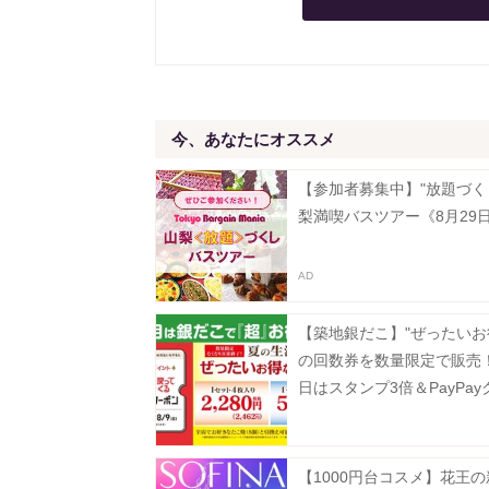
今、あなたにオススメ
【参加者募集中】"放題づく
梨満喫バスツアー《8月29
【築地銀だこ】"ぜったいお
の回数券を数量限定で販売！
日はスタンプ3倍＆PayPay
ンでさらにお得♡
【1000円台コスメ】花王