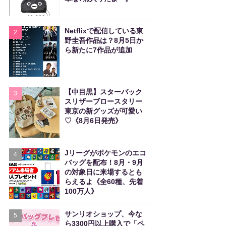
Netflixで配信している東
2
野圭吾作品は？8月5日か
ら新たに7作品が追加
【中目黒】スターバック
3
スリザーブロースタリー
東京の新グッズが可愛い
♡《8月6日発売》
Jリーグがポケモンのエコ
4
バッグを配布！8月・9月
の対象日に来場するとも
らえるよ《全60種、先着
100万人》
サンリオショップ、今な
5
ら3300円以上購入で「ペ