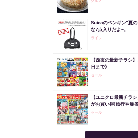
グルメ
Suicaのペンギン"夏
な7点入りだよ~。
ライフ
【西友の最新チラシ】
日まで》
セール
【ユニクロ最新チラシ
がお買い得!旅行や帰
セール