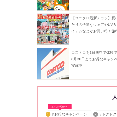
リー開催《9月6日まで》
【ユニクロ最新チラシ】夏
たりの快適なウェアやUVカ
イテムなどがお買い得！旅
省、レジャーにも大活躍《8
まで》
コストコを1日無料で体験
8月30日までお得なキャン
実施中
みんなの関心No.1
お得なキャンペーン
トクトク
1
2