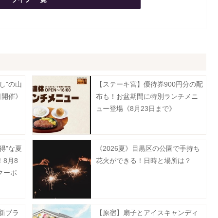
し"の山
【ステーキ宮】優待券900円分の配
日開催》
布も！お盆期間に特別ランチメニ
ュー登場《8月23日まで》
得"な夏
《2026夏》目黒区の公園で手持ち
8月8
花火ができる！日時と場所は？
クーポ
の新ブラ
【原宿】扇子とアイスキャンディ