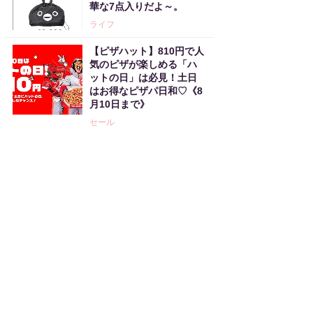
華な7点入りだよ～。
ライフ
【ピザハット】810円で人
気のピザが楽しめる「ハ
ットの日」は必見！土日
はお得なピザパ日和♡《8
月10日まで》
セール