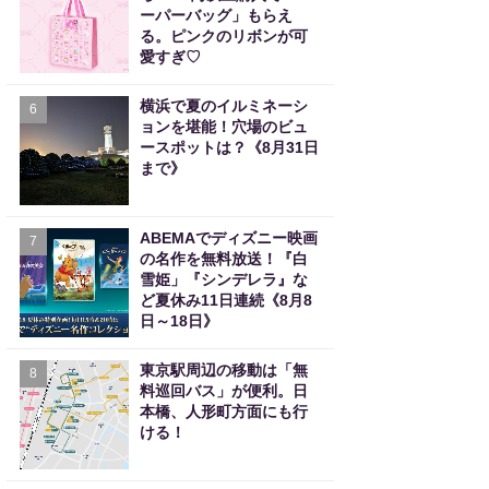
ーパーバッグ」もらえ
る。ピンクのリボンが可
愛すぎ♡
横浜で夏のイルミネーシ
6
ョンを堪能！穴場のビュ
ースポットは？《8月31日
まで》
ABEMAでディズニー映画
7
の名作を無料放送！『白
雪姫」『シンデレラ』な
ど夏休み11日連続《8月8
日～18日》
東京駅周辺の移動は「無
8
料巡回バス」が便利。日
本橋、人形町方面にも行
ける！