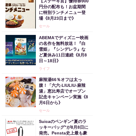
【ステーキ宮】優待券900
円分の配布も！お盆期間
に特別ランチメニュー登
場《8月23日まで》
セール
ABEMAでディズニー映画
の名作を無料放送！『白
雪姫」『シンデレラ』な
ど夏休み11日連続《8月8
日～18日》
ライフ
麻辣湯66％オフは太っ
腹！「六六-LIULIU-麻辣
湯」恵比寿店でオープン
記念キャンペーン実施《8
月6日から》
セール
Suicaのペンギン"夏のラ
ッキーバッグ"が8月8日に
発売。Pensta史上最も豪