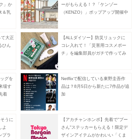
ク」か
ーがもらえる！？「ケンゾー
水＆乳
（KENZO）」ポップアップ開催中
《8月9日まで》
って大正
【ALLダイソー】防災リュックに
るひん
コレ入れて！「災害用コスメポー
チ」を編集部員がガチで作ってみ
た
バッグを
Netflixで配信している東野圭吾作
来場す
品は？8月5日から新たに7作品が追
先着
加
「そうに
【アカチャンホンポ】先着で"プー
しよ
さん"ステッカーもらえる！限定デ
ンプラ
ザインアイテムがかわいい「くま