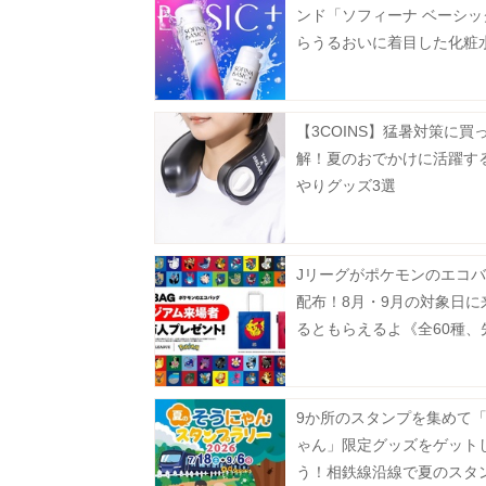
ンド「ソフィーナ ベーシッ
らうるおいに着目した化粧
液が登場
【3COINS】猛暑対策に買
解！夏のおでかけに活躍す
やりグッズ3選
Jリーグがポケモンのエコ
配布！8月・9月の対象日に
るともらえるよ《全60種、
100万人》
9か所のスタンプを集めて
ゃん」限定グッズをゲット
う！相鉄線沿線で夏のスタ