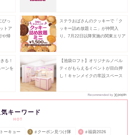
のプーさんフェア」開催中《8月27
日まで》
にぴっ
ステラおばさんのクッキーで「ク
ットア
ッキー詰め放題ミニ」が仲間入
行や帰
り。7月22日以降実施の関東エリア
月13日
対象店舗まとめ。
できる！
【池袋ロフト】オリジナルノベル
ペーンを
ティがもらえるイベントが目白押
し！キャンメイクの常設スペース
が8月5日にオープン。
Recommended by
人気キーワード
HOT
トーキョー
クーポン見つけ隊
福袋2026
3
4