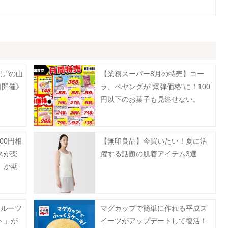
し"の山
【業務スーパー8月の特売】コー
日開催》
ラ、ペヤングが"爆弾価格"に！100
円以下のお菓子も見逃せない。
00円相
【無印良品】今買いたい！夏に活
スが楽
躍する話題の肌着アイテム3選
」が期
《予約
フルーツ
マグカップで簡単に作れる平成ス
ト」が
イーツがアップデートして復活！