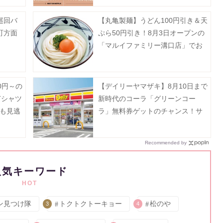
巡回バ
【丸亀製麺】うどん100円引き＆天
町方面
ぷら50円引き！8月3日オープンの
「マルイファミリー溝口店」でお
得企画開催中。
0円～の
【デイリーヤマザキ】8月10日まで
Tシャツ
新時代のコーラ「グリーンコー
円も見逃
ラ」無料券ゲットのチャンス！サ
ーティワンアイスクリーム値引き
などお得企画も目白押し。
Recommended by
人気キーワード
HOT
ン見つけ隊
トクトクトーキョー
松のや
3
4