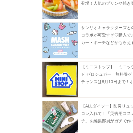
登場！人気のプリンや焼き
お得に。
サンリオキャラクターズと
コラボが可愛すぎ♡購入で
カー・ポーチなどがもらえ
ンペーンも《MASH SUMM
WEEK 2026》
【ミニストップ】「ミニッ
ド ゼロシュガー」無料券ゲ
チャンスは8月10日まで！
ナックも今だけ20円引き。
【ALLダイソー】防災リュ
コレ入れて！「災害用コス
チ」を編集部員がガチで作
た