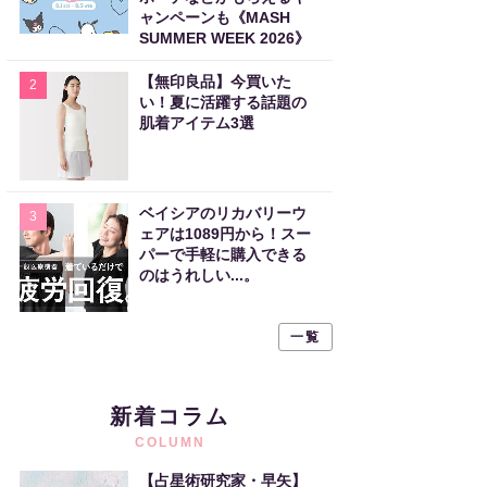
ャンペーンも《MASH
SUMMER WEEK 2026》
【無印良品】今買いた
2
い！夏に活躍する話題の
肌着アイテム3選
ベイシアのリカバリーウ
3
ェアは1089円から！スー
パーで手軽に購入できる
のはうれしい...。
一覧
新着コラム
COLUMN
【占星術研究家・早矢】