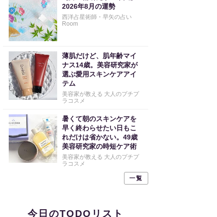
2026年8月の運勢
西洋占星術師・早矢の占い
Room
薄肌だけど、肌年齢マイ
ナス14歳。美容研究家が
選ぶ愛用スキンケアアイ
テム
美容家が教える 大人のプチプ
ラコスメ
暑くて朝のスキンケアを
早く終わらせたい日もこ
れだけは省かない。49歳
美容研究家の時短ケア術
美容家が教える 大人のプチプ
ラコスメ
一覧
今日のTODOリスト