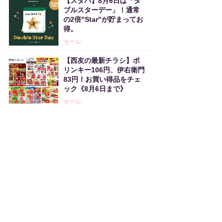
【スタバ】8月6日は「ダ
ブルスターデー」！通常
の2倍"Star"が貯まってお
得。
セール
【西友の最新チラシ】ポ
リンキー106円、伊右衛門
83円！お買い得品をチェ
ック《8月6日まで》
セール