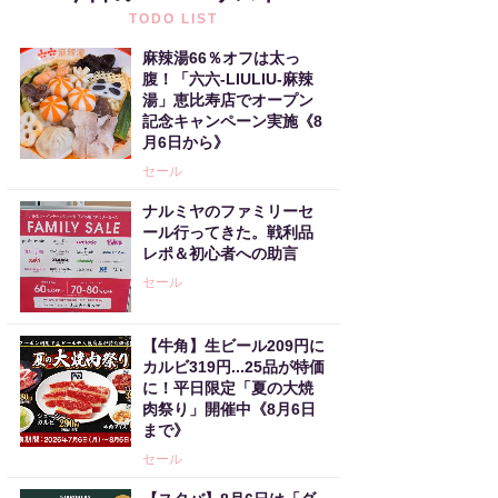
TODO LIST
麻辣湯66％オフは太っ
腹！「六六-LIULIU-麻辣
湯」恵比寿店でオープン
記念キャンペーン実施《8
月6日から》
セール
ナルミヤのファミリーセ
ール行ってきた。戦利品
レポ＆初心者への助言
セール
【牛角】生ビール209円に
カルビ319円...25品が特価
に！平日限定「夏の大焼
肉祭り」開催中《8月6日
まで》
セール