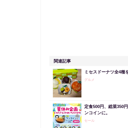
関連記事
ミセスドーナツ全4種
グルメ
定食500円、総菜35
ンコインに。
セール