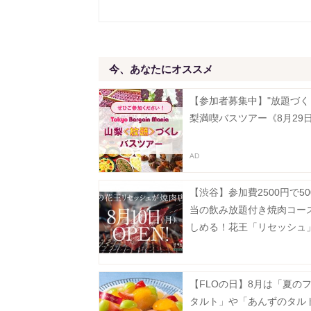
今、あなたにオススメ
【参加者募集中】"放題づく
梨満喫バスツアー《8月29
【渋谷】参加費2500円で50
当の飲み放題付き焼肉コー
しめる！花王「リセッシュ
間限定で焼肉店をオープン
受付中》
【FLOの日】8月は「夏の
タルト」や「あんずのタル