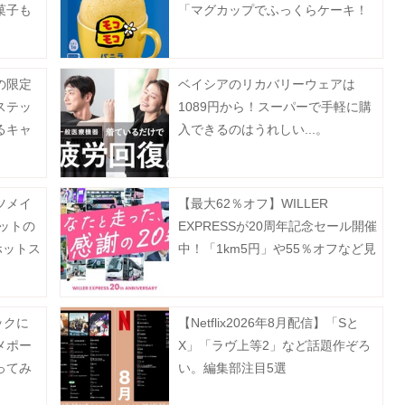
菓子も
「マグカップでふっくらケーキ！
モコモコ」8月3日に発売♡
の限定
ベイシアのリカバリーウェアは
ステッ
1089円から！スーパーで手軽に購
るキャ
入できるのはうれしい...。
ER
ツメイ
【最大62％オフ】WILLER
ットの
EXPRESSが20周年記念セール開催
ホットス
中！「1km5円」や55％オフなど見
逃せない企画が盛りだくさん。
ックに
【Netflix2026年8月配信】「Sと
メポー
X」「ラヴ上等2」など話題作ぞろ
ってみ
い。編集部注目5選