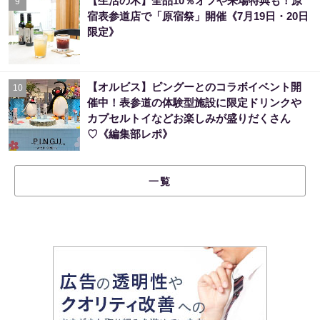
【生活の木】全品10％オフや来場特典も！原
9
宿表参道店で「原宿祭」開催《7月19日・20日
限定》
【オルビス】ピングーとのコラボイベント開
10
催中！表参道の体験型施設に限定ドリンクや
カプセルトイなどお楽しみが盛りだくさん
♡《編集部レポ》
一覧