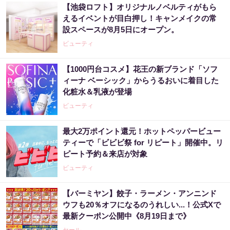
【池袋ロフト】オリジナルノベルティがもら
えるイベントが目白押し！キャンメイクの常
設スペースが8月5日にオープン。
ビューティ
【1000円台コスメ】花王の新ブランド「ソフ
ィーナ ベーシック」からうるおいに着目した
化粧水＆乳液が登場
ビューティ
最大2万ポイント還元！ホットペッパービュー
ティーで「ビビビ祭 for リピート」開催中。リ
ピート予約＆来店が対象
ビューティ
【バーミヤン】餃子・ラーメン・アンニンド
ウフも20％オフになるのうれしい...！公式Xで
最新クーポン公開中《8月19日まで》