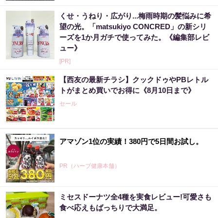
くせ・うねり・広がり...梅雨時期の髪悩みに希
望の光。「matsukiyo CONCRED」の新シリ
ーズを1か月ガチで使ってみた。《編集部レビ
ュー》
[PR]
【西友の最新チラシ】クックドゥやPBレトル
トがまとめ買いでお得に《8月10日まで》
セール
アマゾン1位の実績！380円で5日間お試し。
PR（ハーブ健康本舗）
ミセスドーナツ全4種を実食レビュー!可愛さも
あなたの金運はどう？宝くじに縁がある時、
食べ応えもばっちりで大満足。
金運はこう変わる