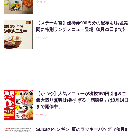
グルメ
PR（合同会社デジタルファーム ）
【ステーキ宮】優待券900円分の配布も!お盆期
アマゾン1位の実績！380円で5日間お試し。
間に特別ランチメニュー登場《8月23日まで》
セール
PR（ハーブ健康本舗）
アマゾンで大人気！血圧対策はコーヒーに足
してみて
PR（森永乳業）
【かつや】人気メニューが税抜150円引き&ご
アマゾンで大人気！血圧対策はコーヒーに足
飯大盛り無料!お得すぎる「感謝祭」は8月14日
してみて
まで開催中。
PR（森永乳業）
セール
Suicaのペンギン"夏のラッキーバッグ"が8月8
【当選】金運が上がる直前に起こるサイン