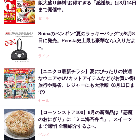
飯大盛り無料!お得すぎる「感謝祭」は8月14日
まで開催中。
セール
Suicaのペンギン"夏のラッキーバッグ"が8月8
日に発売。Pensta史上最も豪華な7点入りだよ
~。
ライフ
【ユニクロ最新チラシ】夏にぴったりの快適
なウェアやUVカットアイテムなどがお買い得!
旅行や帰省、レジャーにも大活躍《8月13日ま
で》
セール
【ローソンストア100】8月の新商品は「悪魔
のおにぎり」に「ミニ海苔弁当」、スイーツ
まで!新作全種紹介するよ~。
グルメ