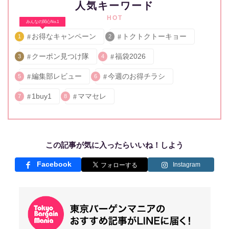
人気キーワード
HOT
みんなの関心No.1
お得なキャンペーン
トクトクトーキョー
1
2
クーポン見つけ隊
福袋2026
3
4
編集部レビュー
今週のお得チラシ
5
6
1buy1
ママセレ
7
8
この記事が気に入ったらいいね！しよう
Facebook
Instagram