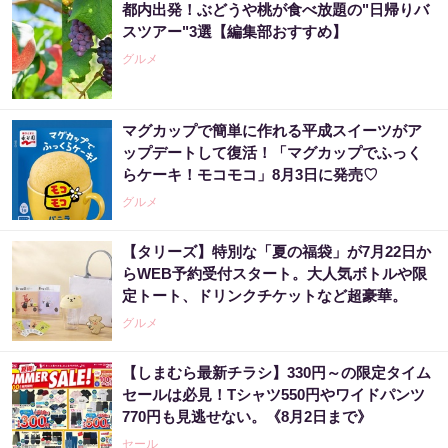
都内出発！ぶどうや桃が食べ放題の"日帰りバ
スツアー"3選【編集部おすすめ】
グルメ
マグカップで簡単に作れる平成スイーツがア
ップデートして復活！「マグカップでふっく
らケーキ！モコモコ」8月3日に発売♡
グルメ
【タリーズ】特別な「夏の福袋」が7月22日か
らWEB予約受付スタート。大人気ボトルや限
定トート、ドリンクチケットなど超豪華。
グルメ
【しまむら最新チラシ】330円～の限定タイム
セールは必見！Tシャツ550円やワイドパンツ
770円も見逃せない。《8月2日まで》
セール