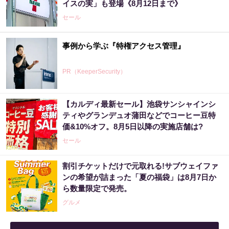
イスの実」も登場《8月12日まで》
セール
事例から学ぶ『特権アクセス管理』
PR（KeeperSecurity）
【カルディ最新セール】池袋サンシャインシ
【宝くじの裏技】当たる側に回るか、このま
ティやグランデュオ蒲田などでコーヒー豆特
まか
価&10%オフ。8月5日以降の実施店舗は?
PR（合同会社デジタルファーム ）
セール
割引チケットだけで元取れる!サブウェイファ
宝くじ当たる人は“たまたま”じゃない?!
ンの希望が詰まった「夏の福袋」は8月7日か
ら数量限定で発売。
PR（合同会社デジタルファーム ）
グルメ