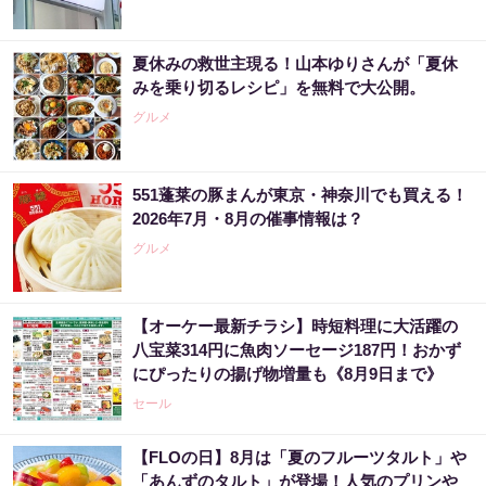
夏休みの救世主現る！山本ゆりさんが「夏休
みを乗り切るレシピ」を無料で大公開。
グルメ
551蓬莱の豚まんが東京・神奈川でも買える！
2026年7月・8月の催事情報は？
グルメ
【オーケー最新チラシ】時短料理に大活躍の
八宝菜314円に魚肉ソーセージ187円！おかず
にぴったりの揚げ物増量も《8月9日まで》
セール
【FLOの日】8月は「夏のフルーツタルト」や
「あんずのタルト」が登場！人気のプリンや