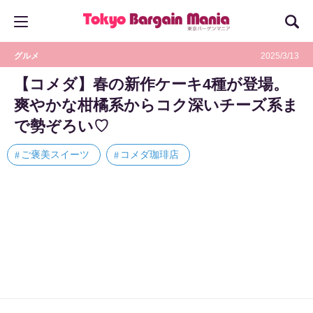
グルメ
2025/3/13
【コメダ】春の新作ケーキ4種が登場。
爽やかな柑橘系からコク深いチーズ系ま
で勢ぞろい♡
ご褒美スイーツ
コメダ珈琲店