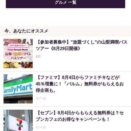
同じ宝くじなのに、当たる人と外れる人の違
グルメ 一覧
い実は“ここ”でした
PR（合同会社デジタルファーム ）
今、あなたにオススメ
「宝くじ、運じゃなかった」当たる人は“同じ
こと”してる
【参加者募集中】"放題づくし"の山梨満喫バス
ツアー《8月29日開催》
PR（合同会社デジタルファーム ）
【今すぐやって】60歳以上は〇〇しないと金
運が崩壊します
【ファミマ】8月4日からファミチキなどが
45％増量に！「パルム」無料券がもらえるお
PR（合同会社デジタルファーム ）
得企画も。
セール
【セブン】8月4日からもらえる無料券は？セ
ブンカフェのお得なキャンペーンも！
セール