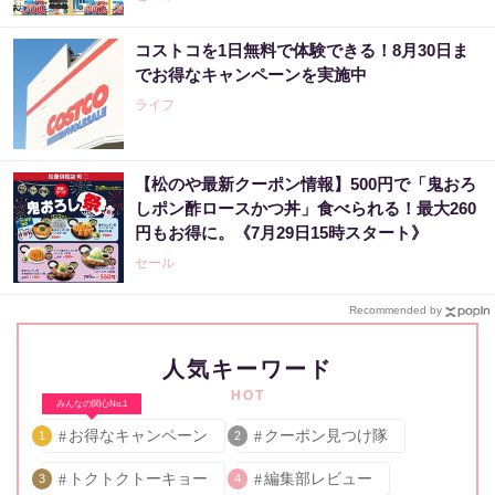
コストコを1日無料で体験できる！8月30日ま
でお得なキャンペーンを実施中
ライフ
【松のや最新クーポン情報】500円で「鬼おろ
しポン酢ロースかつ丼」食べられる！最大260
円もお得に。《7月29日15時スタート》
セール
Recommended by
人気キーワード
HOT
みんなの関心No.1
お得なキャンペーン
クーポン見つけ隊
1
2
トクトクトーキョー
編集部レビュー
3
4