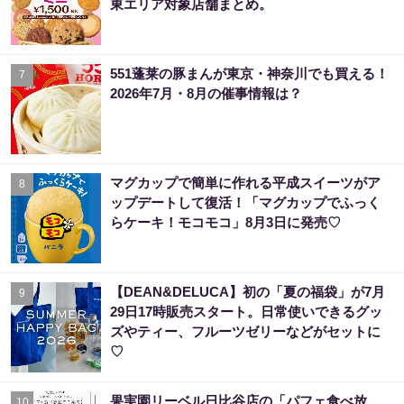
東エリア対象店舗まとめ。
551蓬莱の豚まんが東京・神奈川でも買える！
7
2026年7月・8月の催事情報は？
マグカップで簡単に作れる平成スイーツがア
8
ップデートして復活！「マグカップでふっく
らケーキ！モコモコ」8月3日に発売♡
【DEAN&DELUCA】初の「夏の福袋」が7月
9
29日17時販売スタート。日常使いできるグッ
ズやティー、フルーツゼリーなどがセットに
♡
果実園リーベル日比谷店の「パフェ食べ放
10