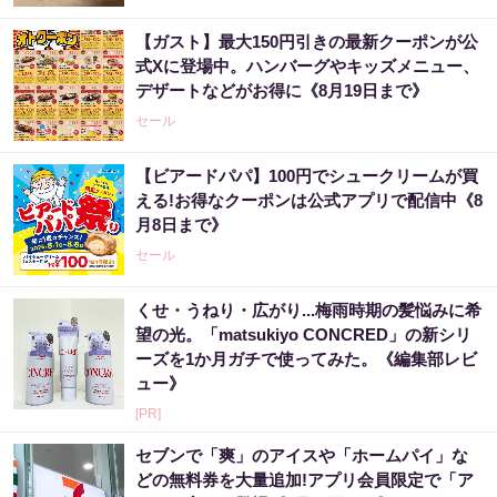
【ガスト】最大150円引きの最新クーポンが公
式Xに登場中。ハンバーグやキッズメニュー、
デザートなどがお得に《8月19日まで》
セール
【ビアードパパ】100円でシュークリームが買
える!お得なクーポンは公式アプリで配信中《8
月8日まで》
セール
くせ・うねり・広がり...梅雨時期の髪悩みに希
望の光。「matsukiyo CONCRED」の新シリ
ーズを1か月ガチで使ってみた。《編集部レビ
ュー》
[PR]
セブンで「爽」のアイスや「ホームパイ」な
どの無料券を大量追加!アプリ会員限定で「ア