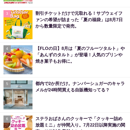
割引チケットだけで元取れる！サブウェイフ
3
ァンの希望が詰まった「夏の福袋」は8月7日
から数量限定で発売。
【FLOの日】8月は「夏のフルーツタルト」や
4
「あんずのタルト」が登場！人気のプリンや
焼き菓子もお得に。
都内で2か所だけ。ナンバーシュガーのキャラ
5
メルが24時間買える自販機知ってる？
ステラおばさんのクッキーで「クッキー詰め
6
放題ミニ」が仲間入り。7月22日以降実施の関