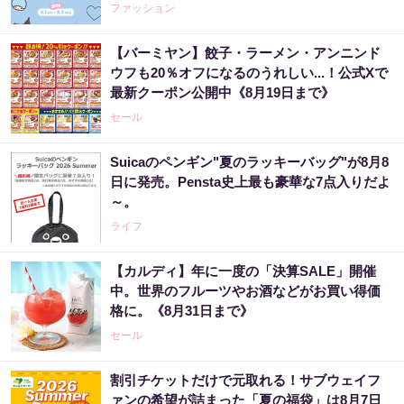
WEEK 2026》
ファッション
【バーミヤン】餃子・ラーメン・アンニンド
ウフも20％オフになるのうれしい...！公式Xで
最新クーポン公開中《8月19日まで》
セール
Suicaのペンギン"夏のラッキーバッグ"が8月8
日に発売。Pensta史上最も豪華な7点入りだよ
～。
ライフ
【カルディ】年に一度の「決算SALE」開催
中。世界のフルーツやお酒などがお買い得価
格に。《8月31日まで》
セール
割引チケットだけで元取れる！サブウェイフ
ァンの希望が詰まった「夏の福袋」は8月7日