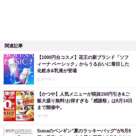
関連記事
【1000円台コスメ】花王の新ブランド「ソフ
ィーナ ベーシック」からうるおいに着目した
化粧水&乳液が登場
ビューティ
【かつや】人気メニューが税抜150円引き&ご
飯大盛り無料!お得すぎる「感謝祭」は8月14日
まで開催中。
セール
Suicaのペンギン"夏のラッキーバッグ"が8月8