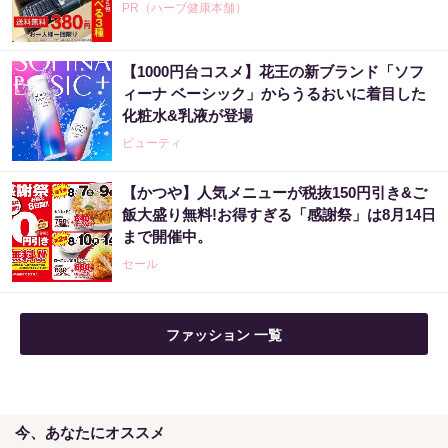
PR（ハーブ健康本舗）
【1000円台コスメ】花王の新ブランド「ソフ
アマゾン1位の実績！380円で5日間お試し。
ィーナ ベーシック」からうるおいに着目した
化粧水&乳液が登場
PR（ハーブ健康本舗）
ビューティ
【かつや】人気メニューが税抜150円引き&ご
【宝くじの裏技】当たる側に回るか、このま
飯大盛り無料!お得すぎる「感謝祭」は8月14日
まか
まで開催中。
PR（合同会社デジタルファーム ）
セール
【昭和43年以前生まれはロト６この数字を買
ファッション 一覧
うべき】6つの数字が「完全一致」する方...
PR（株式会社MURA）
今、あなたにオススメ
「夜中起きる原因は脳」4時間睡眠の人必見