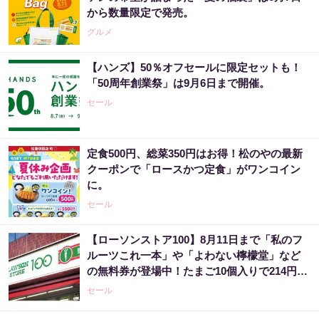
から数量限定で発売。
グルメ
【ハンズ】50％オフセールに限定セットも！
「50周年創業祭」は9月6日まで開催。
セール
定食500円、総菜350円はお得！松のやの最新
クーポンで「ロースかつ定食」がワンコイン
に。
セール
【ローソンストア100】8月11日まで「私のフ
ルーツこれ一本」や「よわない檸檬堂」など
の無料券が登場中！たまご10個入りで214円な
どのお得企画も見逃せない。
セール