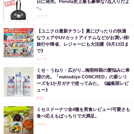
日に発売。Pensta史上最も豪華な7点入りだよ
~。
ライフ
【ユニクロ最新チラシ】夏にぴったりの快適
なウェアやUVカットアイテムなどがお買い得!
旅行や帰省、レジャーにも大活躍《8月13日ま
で》
セール
くせ・うねり・広がり...梅雨時期の髪悩みに希
望の光。「matsukiyo CONCRED」の新シリ
ーズを1か月ガチで使ってみた。《編集部レビ
ュー》
[PR]
ミセスドーナツ全4種を実食レビュー!可愛さも
食べ応えもばっちりで大満足。
グルメ