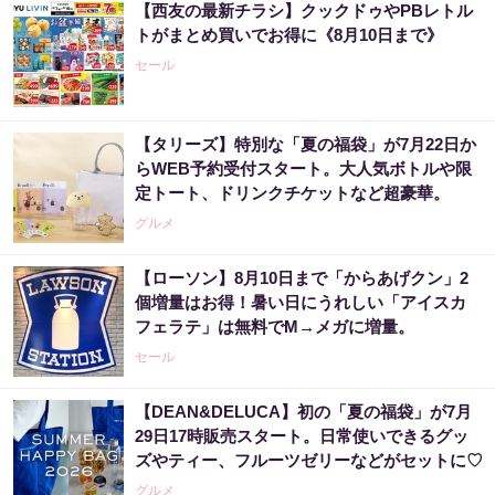
【西友の最新チラシ】クックドゥやPBレトル
トがまとめ買いでお得に《8月10日まで》
セール
【タリーズ】特別な「夏の福袋」が7月22日か
らWEB予約受付スタート。大人気ボトルや限
定トート、ドリンクチケットなど超豪華。
グルメ
【ローソン】8月10日まで「からあげクン」2
個増量はお得！暑い日にうれしい「アイスカ
フェラテ」は無料でM→メガに増量。
セール
【DEAN&DELUCA】初の「夏の福袋」が7月
29日17時販売スタート。日常使いできるグッ
ズやティー、フルーツゼリーなどがセットに♡
グルメ