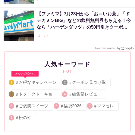
【ファミマ】7月28日から「お～いお茶」「ド
デカミンBIG」などの飲料無料券もらえる！今
なら「ハーゲンダッツ」の50円引きクーポン
も。
セール
Recommended by
人気キーワード
HOT
みんなの関心No.1
お得なキャンペーン
クーポン見つけ隊
1
2
トクトクトーキョー
編集部レビュー
3
4
ご褒美スイーツ
福袋2026
ママセレ
5
6
7
松のや
8