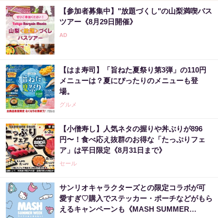
【参加者募集中】"放題づくし"の山梨満喫バス
PR（ビタブリッドジャパン）
ツアー《8月29日開催》
「夜中起きる原因は脳」4時間睡眠の人必見
【はま寿司】「旨ねた夏祭り第3弾」の110円
PR（ビタブリッドジャパン）
メニューは？夏にぴったりのメニューも登
場。
グルメ
【小僧寿し】人気ネタの握りや丼ぶりが896
円〜！食べ応え抜群のお得な「たっぷりフェ
ア」は平日限定《8月31日まで》
セール
サンリオキャラクターズとの限定コラボが可
愛すぎ♡購入でステッカー・ポーチなどがもら
えるキャンペーンも《MASH SUMMER