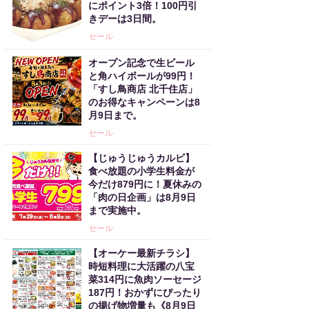
にポイント3倍！100円引
きデーは3日間。
セール
オープン記念で生ビール
と角ハイボールが99円！
「すし鳥商店 北千住店」
のお得なキャンペーンは8
月9日まで。
セール
【じゅうじゅうカルビ】
食べ放題の小学生料金が
今だけ879円に！夏休みの
「肉の日企画」は8月9日
まで実施中。
セール
【オーケー最新チラシ】
時短料理に大活躍の八宝
菜314円に魚肉ソーセージ
187円！おかずにぴったり
の揚げ物増量も《8月9日