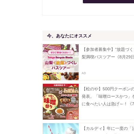
今、あなたにオススメ
【参加者募集中】"放題づく
梨満喫バスツアー《8月29
【松のや】500円クーポン
発表。「味噌ロースかつ」
に食べたい人は急げ～！《7
15時まで》
【カルディ】年に一度の「