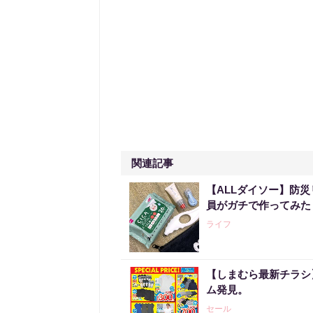
関連記事
【ALLダイソー】防
員がガチで作ってみた
ライフ
【しまむら最新チラシ】
ム発見。
セール