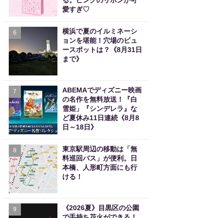
る。ピンクのリボンが可
愛すぎ♡
横浜で夏のイルミネーシ
6
ョンを堪能！穴場のビュ
ースポットは？《8月31日
まで》
ABEMAでディズニー映画
7
の名作を無料放送！『白
雪姫」『シンデレラ』な
ど夏休み11日連続《8月8
日～18日》
東京駅周辺の移動は「無
8
料巡回バス」が便利。日
本橋、人形町方面にも行
ける！
《2026夏》目黒区の公園
9
で手持ち花火ができる！