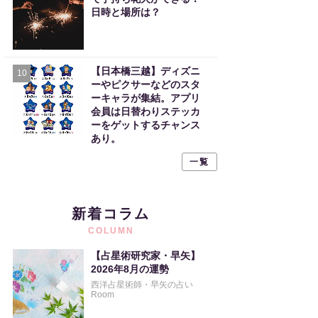
日時と場所は？
【日本橋三越】ディズニ
10
ーやピクサーなどのスタ
ーキャラが集結。アプリ
会員は日替わりステッカ
ーをゲットするチャンス
あり。
一覧
新着コラム
COLUMN
【占星術研究家・早矢】
2026年8月の運勢
西洋占星術師・早矢の占い
Room