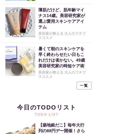
薄肌だけど、肌年齢マイ
ナス14歳。美容研究家が
選ぶ愛用スキンケアアイ
テム
美容家が教える 大人のプチプ
ラコスメ
暑くて朝のスキンケアを
早く終わらせたい日もこ
れだけは省かない。49歳
美容研究家の時短ケア術
美容家が教える 大人のプチプ
ラコスメ
一覧
今日のTODOリスト
TODO LIST
【築地銀だこ】毎年大行
列の88円デー開催！さら