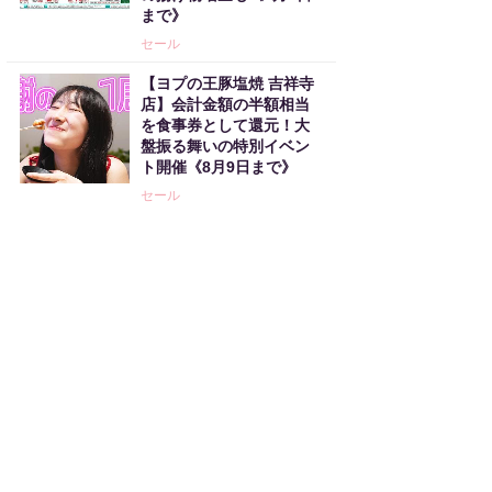
まで》
セール
【ヨプの王豚塩焼 吉祥寺
店】会計金額の半額相当
を食事券として還元！大
盤振る舞いの特別イベン
ト開催《8月9日まで》
セール