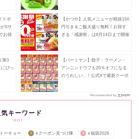
イベントが横浜みなとみらいで開
催中《8月23日まで》
イドポ
【かつや】人気メニューが税抜150
がSサ
円引き＆ご飯大盛り無料！お得す
Eでお得
ぎる「感謝祭」は8月14日まで開催
日まで》
中。
り第3
【バーミヤン】餃子・ラーメン・
夏にぴっ
アンニンドウフも20％オフになる
のうれしい...！公式Xで最新クーポ
ン公開中《8月19日まで》
Recommended by
人気キーワード
HOT
トーキョー
クーポン見つけ隊
福袋2026
3
4