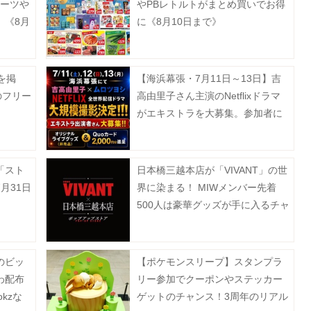
ルーツや
やPBレトルトがまとめ買いでお得
。《8月
に《8月10日まで》
を掲
【海浜幕張・7月11日～13日】吉
のフリー
高由里子さん主演のNetflixドラマ
がエキストラを大募集。参加者に
はグッズ＆QUOカードをプレゼン
ト！
「スト
日本橋三越本店が「VIVANT」の世
月31日
界に染まる！ MIWメンバー先着
500人は豪華グッズが手に入るチャ
ンス。《7月15日から28日》
のビッ
【ポケモンスリープ】スタンプラ
わ配布
リー参加でクーポンやステッカー
kzな
ゲットのチャンス！3周年のリアル