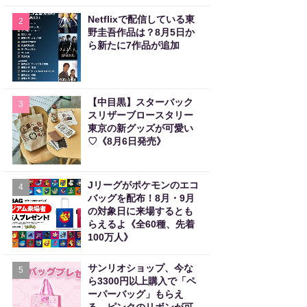
Netflixで配信している東
2
野圭吾作品は？8月5日か
ら新たに7作品が追加
【中目黒】スターバック
3
スリザーブロースタリー
東京の新グッズが可愛い
♡《8月6日発売》
Jリーグがポケモンのエコ
4
バッグを配布！8月・9月
の対象日に来場するとも
らえるよ《全60種、先着
100万人》
サンリオショップ、今な
5
ら3300円以上購入で「ペ
ーパーバッグ」もらえ