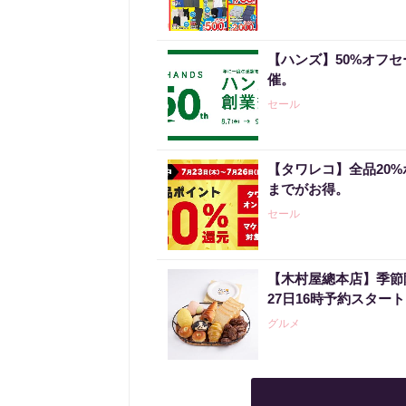
【ハンズ】50%オフセ
催。
セール
【タワレコ】全品20%
までがお得。
セール
【木村屋總本店】季節
27日16時予約スタ
グルメ