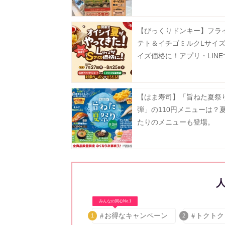
どバラエティ豊富。
【びっくりドンキー】フラ
テト＆イチゴミルクLサイズ
イズ価格に！アプリ・LIN
なクーポン配信中《8月25
【はま寿司】「旨ねた夏祭
弾」の110円メニューは？
たりのメニューも登場。
みんなの関心No.1
お得なキャンペーン
トクトク
1
2