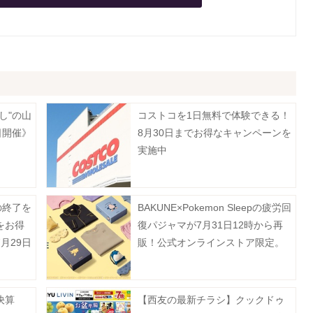
し"の山
コストコを1日無料で体験できる！
日開催》
8月30日までお得なキャンペーンを
実施中
の終了を
BAKUNE×Pokemon Sleepの疲労回
をお得
復パジャマが7月31日12時から再
月29日
販！公式オンラインストア限定。
決算
【西友の最新チラシ】クックドゥ