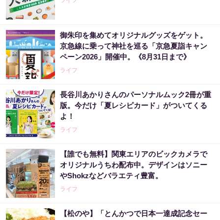
ライフ
御朱印を集めてオリジナルグッズをゲット。
京急線に乗って神社を巡る「京急夏詣キャン
ペーン2026」開催中。《8月31日まで》
ライフ
長谷川あかりさんのパーソナルムック2冊が重
版。今だけ「夏レシピカード」がついてくる
よ！
ライフ
【誰でも無料】関東エリアのビックカメラで
オリジナルうちわ配布中。デザインはソニー
やShokzなどバラエティ豊富。
ライフ
【松のや】「とんかつで日本一達成記念セー