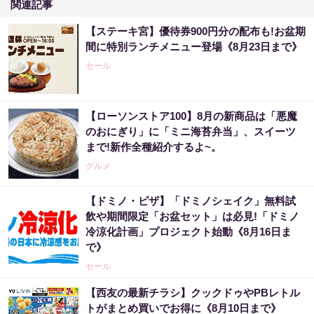
関連記事
【ステーキ宮】優待券900円分の配布も!お盆期
間に特別ランチメニュー登場《8月23日まで》
セール
【ローソンストア100】8月の新商品は「悪魔
のおにぎり」に「ミニ海苔弁当」、スイーツ
まで!新作全種紹介するよ~。
グルメ
【ドミノ・ピザ】「ドミノシェイク」無料試
飲や期間限定「お盆セット」は必見!「ドミノ
冷涼化計画」プロジェクト始動《8月16日ま
で》
セール
【西友の最新チラシ】クックドゥやPBレトル
トがまとめ買いでお得に《8月10日まで》