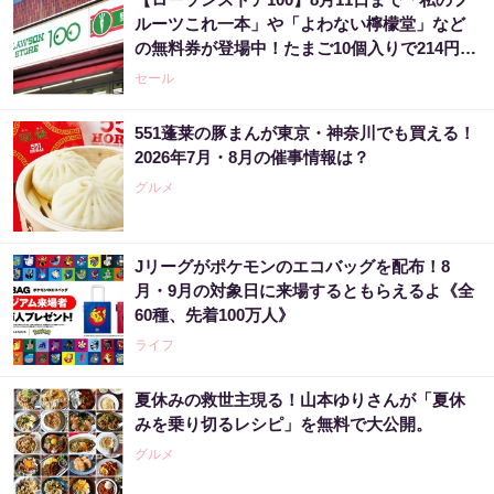
ルーツこれ一本」や「よわない檸檬堂」など
の無料券が登場中！たまご10個入りで214円な
どのお得企画も見逃せない。
セール
551蓬莱の豚まんが東京・神奈川でも買える！
2026年7月・8月の催事情報は？
グルメ
Jリーグがポケモンのエコバッグを配布！8
月・9月の対象日に来場するともらえるよ《全
60種、先着100万人》
ライフ
夏休みの救世主現る！山本ゆりさんが「夏休
みを乗り切るレシピ」を無料で大公開。
グルメ