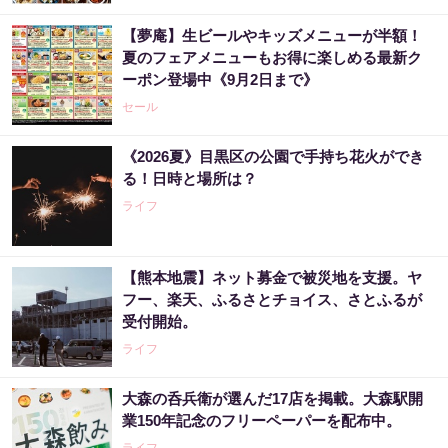
【夢庵】生ビールやキッズメニューが半額！
夏のフェアメニューもお得に楽しめる最新ク
ーポン登場中《9月2日まで》
セール
《2026夏》目黒区の公園で手持ち花火ができ
る！日時と場所は？
ライフ
【熊本地震】ネット募金で被災地を支援。ヤ
フー、楽天、ふるさとチョイス、さとふるが
受付開始。
ライフ
大森の呑兵衛が選んだ17店を掲載。大森駅開
業150年記念のフリーペーパーを配布中。