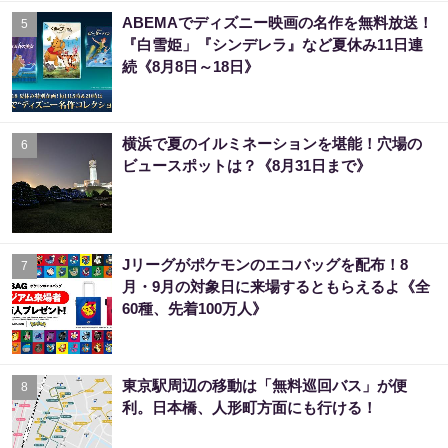
ABEMAでディズニー映画の名作を無料放送！
5
『白雪姫」『シンデレラ』など夏休み11日連
続《8月8日～18日》
横浜で夏のイルミネーションを堪能！穴場の
6
ビュースポットは？《8月31日まで》
Jリーグがポケモンのエコバッグを配布！8
7
月・9月の対象日に来場するともらえるよ《全
60種、先着100万人》
東京駅周辺の移動は「無料巡回バス」が便
8
利。日本橋、人形町方面にも行ける！