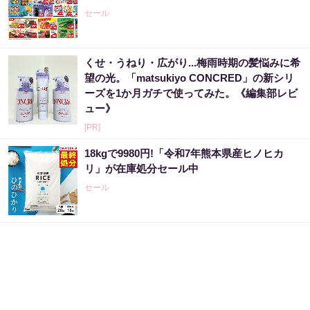
セール
くせ・うねり・広がり...梅雨時期の髪悩みに希
望の光。「matsukiyo CONCRED」の新シリ
ーズを1か月ガチで使ってみた。《編集部レビ
ュー》
[PR]
18kgで9980円!「令和7年熊本県産ヒノヒカ
リ」が在庫処分セール中
セール