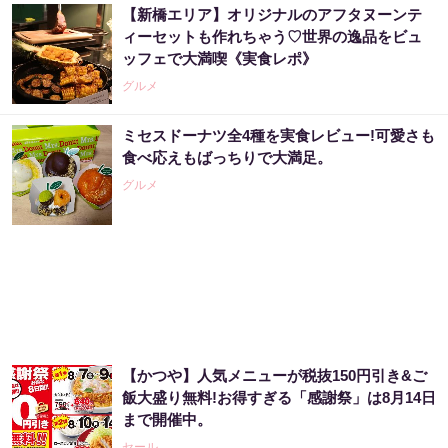
【新橋エリア】オリジナルのアフタヌーンテ
ィーセットも作れちゃう♡世界の逸品をビュ
ッフェで大満喫《実食レポ》
グルメ
ミセスドーナツ全4種を実食レビュー!可愛さも
食べ応えもばっちりで大満足。
グルメ
【かつや】人気メニューが税抜150円引き&ご
飯大盛り無料!お得すぎる「感謝祭」は8月14日
まで開催中。
セール