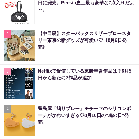
日に発売。Pensta史上最も豪華な7点入りだよ
～。
【中目黒】スターバックスリザーブロースタ
2
リー東京の新グッズが可愛い♡《8月6日発
売》
Netflixで配信している東野圭吾作品は？8月5
3
日から新たに7作品が追加
豊島屋「鳩サブレー」モチーフのシリコンポ
4
ーチがかわいすぎる♡8月10日の"鳩の日"発
売。