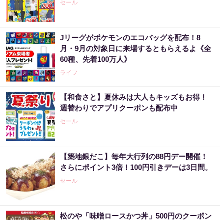
セール
Jリーグがポケモンのエコバッグを配布！8
月・9月の対象日に来場するともらえるよ《全
60種、先着100万人》
ライフ
【和食さと】夏休みは大人もキッズもお得！
週替わりでアプリクーポンも配布中
セール
【築地銀だこ】毎年大行列の88円デー開催！
さらにポイント3倍！100円引きデーは3日間。
セール
松のや「味噌ロースかつ丼」500円のクーポン