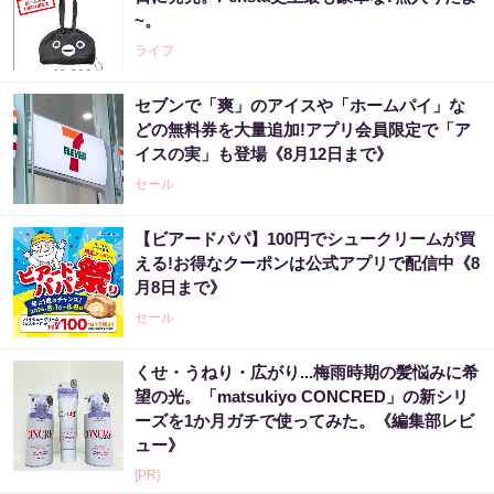
~。
ライフ
セブンで「爽」のアイスや「ホームパイ」な
どの無料券を大量追加!アプリ会員限定で「ア
イスの実」も登場《8月12日まで》
セール
【ビアードパパ】100円でシュークリームが買
える!お得なクーポンは公式アプリで配信中《8
月8日まで》
セール
くせ・うねり・広がり...梅雨時期の髪悩みに希
望の光。「matsukiyo CONCRED」の新シリ
ーズを1か月ガチで使ってみた。《編集部レビ
ュー》
[PR]