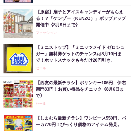
【原宿】扇子とアイスキャンディーがもらえ
る！？「ケンゾー（KENZO）」ポップアップ
開催中《8月9日まで》
ファッション
【ミニストップ】「ミニッツメイド ゼロシュ
ガー」無料券ゲットのチャンスは8月10日ま
で！ホットスナックも今だけ20円引き。
セール
【西友の最新チラシ】ポリンキー106円、伊右
衛門83円！お買い得品をチェック《8月6日ま
で》
セール
【しまむら最新チラシ】ワンピース550円、パ
ーカ770円！びっくり価格のアイテム発見。