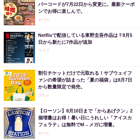
バーコードが7月22日から変更に。最新クーポ
ンでお得に楽しんで。
セール
Netflixで配信している東野圭吾作品は？8月5
日から新たに7作品が追加
ライフ
割引チケットだけで元取れる！サブウェイフ
ァンの希望が詰まった「夏の福袋」は8月7日
から数量限定で発売。
グルメ
【ローソン】8月10日まで「からあげクン」2
個増量はお得！暑い日にうれしい「アイスカ
フェラテ」は無料でM→メガに増量。
セール