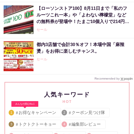
【ローソンストア100】8月11日まで「私のフ
ルーツこれ一本」や「よわない檸檬堂」など
の無料券が登場中！たまご10個入りで214円な
どのお得企画も見逃せない。
セール
都内3店舗で会計30％オフ！本場中国「麻辣
燙」をお得に楽しむチャンス。
セール
Recommended by
人気キーワード
HOT
みんなの関心No.1
お得なキャンペーン
クーポン見つけ隊
1
2
トクトクトーキョー
編集部レビュー
3
4