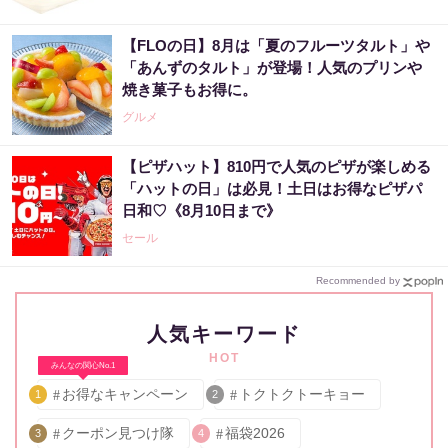
【FLOの日】8月は「夏のフルーツタルト」や
「あんずのタルト」が登場！人気のプリンや
焼き菓子もお得に。
グルメ
【ピザハット】810円で人気のピザが楽しめる
「ハットの日」は必見！土日はお得なピザパ
日和♡《8月10日まで》
セール
Recommended by
人気キーワード
HOT
みんなの関心No.1
お得なキャンペーン
トクトクトーキョー
1
2
クーポン見つけ隊
福袋2026
3
4