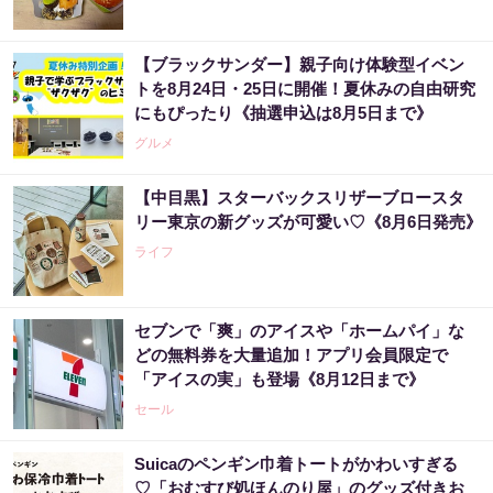
【ブラックサンダー】親子向け体験型イベン
トを8月24日・25日に開催！夏休みの自由研究
にもぴったり《抽選申込は8月5日まで》
グルメ
【中目黒】スターバックスリザーブロースタ
リー東京の新グッズが可愛い♡《8月6日発売》
ライフ
セブンで「爽」のアイスや「ホームパイ」な
どの無料券を大量追加！アプリ会員限定で
「アイスの実」も登場《8月12日まで》
セール
Suicaのペンギン巾着トートがかわいすぎる
♡「おむすび処ほんのり屋」のグッズ付きお