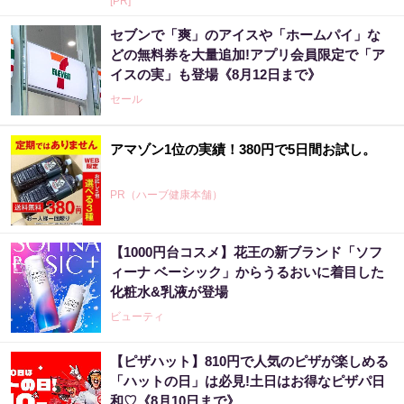
[PR]
セブンで「爽」のアイスや「ホームパイ」な
どの無料券を大量追加!アプリ会員限定で「ア
イスの実」も登場《8月12日まで》
セール
アマゾン1位の実績！380円で5日間お試し。
PR（ハーブ健康本舗）
【1000円台コスメ】花王の新ブランド「ソフ
ィーナ ベーシック」からうるおいに着目した
化粧水&乳液が登場
ビューティ
【ピザハット】810円で人気のピザが楽しめる
「ハットの日」は必見!土日はお得なピザパ日
和♡《8月10日まで》