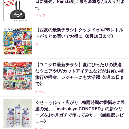
日に発売。Pensta史上最も豪華な7点入りだよ
~。
ライフ
【西友の最新チラシ】クックドゥやPBレトル
トがまとめ買いでお得に《8月10日まで》
セール
【ユニクロ最新チラシ】夏にぴったりの快適
なウェアやUVカットアイテムなどがお買い得!
旅行や帰省、レジャーにも大活躍《8月13日ま
で》
セール
くせ・うねり・広がり...梅雨時期の髪悩みに希
望の光。「matsukiyo CONCRED」の新シリ
ーズを1か月ガチで使ってみた。《編集部レビ
ュー》