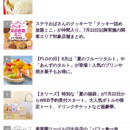
ステラおばさんのクッキーで「クッキー詰め
7
放題ミニ」が仲間入り。7月22日以降実施の関
東エリア対象店舗まとめ。
【FLOの日】8月は「夏のフルーツタルト」や
8
「あんずのタルト」が登場！人気のプリンや
焼き菓子もお得に。
【タリーズ】特別な「夏の福袋」が7月22日か
9
らWEB予約受付スタート。大人気ボトルや限
定トート、ドリンクチケットなど超豪華。
果実園リーベル日比谷店の「パフェ食べ放
10