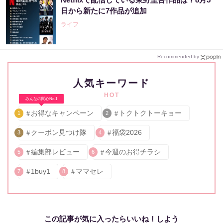
日から新たに7作品が追加
ライフ
Recommended by
人気キーワード
HOT
みんなの関心No.1
お得なキャンペーン
トクトクトーキョー
1
2
クーポン見つけ隊
福袋2026
3
4
編集部レビュー
今週のお得チラシ
5
6
1buy1
ママセレ
7
8
この記事が気に入ったらいいね！しよう