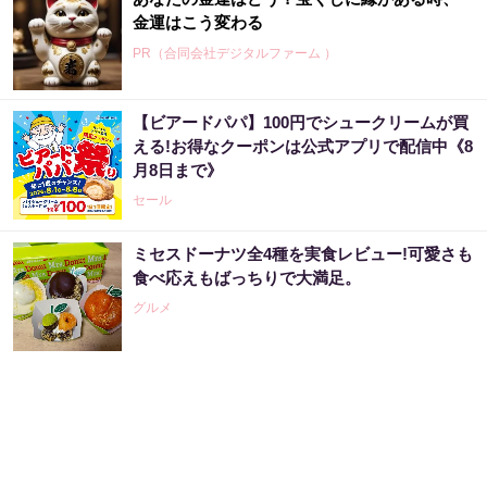
金運はこう変わる
PR（合同会社デジタルファーム ）
【ビアードパパ】100円でシュークリームが買
3億当選主婦「宝くじ買う前に〇〇した」当選
える!お得なクーポンは公式アプリで配信中《8
率上げる方法
月8日まで》
PR（合同会社デジタルファーム ）
セール
ミセスドーナツ全4種を実食レビュー!可愛さも
アマゾン1位の実績！380円で5日間お試し。
食べ応えもばっちりで大満足。
グルメ
PR（ハーブ健康本舗）
宝くじ当たる人は“たまたま”じゃない?!
PR（合同会社デジタルファーム ）