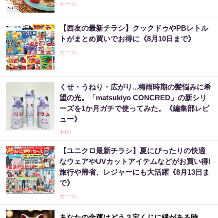
セール
【西友の最新チラシ】クックドゥやPBレトル
トがまとめ買いでお得に《8月10日まで》
セール
くせ・うねり・広がり...梅雨時期の髪悩みに希
望の光。「matsukiyo CONCRED」の新シリ
ーズを1か月ガチで使ってみた。《編集部レビ
ュー》
[PR]
【ユニクロ最新チラシ】夏にぴったりの快適
なウェアやUVカットアイテムなどがお買い得!
旅行や帰省、レジャーにも大活躍《8月13日ま
で》
セール
あなたの金運はどう？宝くじに縁がある時、