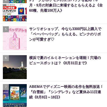
4
月・9月の対象日に来場するともらえるよ《全
60種、先着100万人》
サンリオショップ、今なら3300円以上購入で
5
「ペーパーバッグ」もらえる。ピンクのリボ
ンが可愛すぎ♡
横浜で夏のイルミネーションを堪能！穴場の
6
ビュースポットは？《8月31日まで》
ABEMAでディズニー映画の名作を無料放送！
7
『白雪姫」『シンデレラ』など夏休み11日連
続《8月8日～18日》