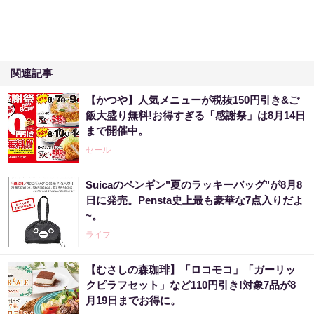
関連記事
【かつや】人気メニューが税抜150円引き&ご
飯大盛り無料!お得すぎる「感謝祭」は8月14日
まで開催中。
セール
Suicaのペンギン"夏のラッキーバッグ"が8月8
日に発売。Pensta史上最も豪華な7点入りだよ
~。
ライフ
【むさしの森珈琲】「ロコモコ」「ガーリッ
クピラフセット」など110円引き!対象7品が8
月19日までお得に。