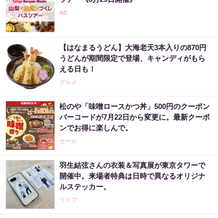
【はなまるうどん】大海老天3本入りの870円
うどんが期間限定で登場、キャンディがもら
える日も！
グルメ
松のや「味噌ロースかつ丼」500円のクーポン
バーコードが7月22日から変更に。最新クーポ
ンでお得に楽しんで。
セール
羽生結弦さんの衣装＆写真展が東京タワーで
開催中。来場者特典は日時で異なるオリジナ
ルステッカー。
ライフ