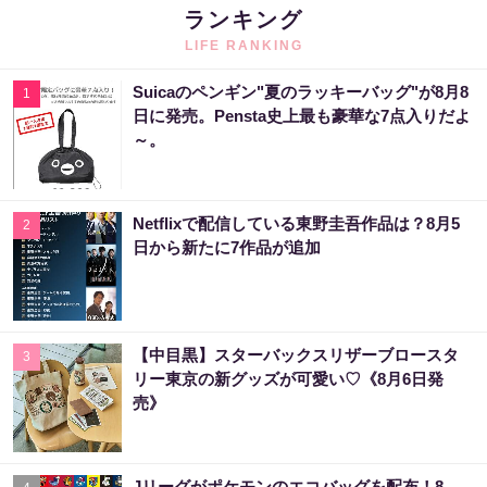
ランキング
LIFE RANKING
Suicaのペンギン"夏のラッキーバッグ"が8月8
1
日に発売。Pensta史上最も豪華な7点入りだよ
～。
Netflixで配信している東野圭吾作品は？8月5
2
日から新たに7作品が追加
【中目黒】スターバックスリザーブロースタ
3
リー東京の新グッズが可愛い♡《8月6日発
売》
Jリーグがポケモンのエコバッグを配布！8