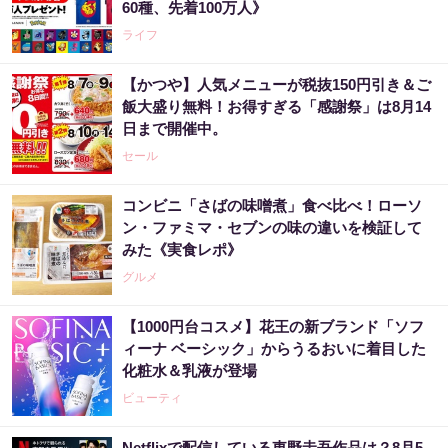
60種、先着100万人》
ライフ
【かつや】人気メニューが税抜150円引き＆ご
飯大盛り無料！お得すぎる「感謝祭」は8月14
日まで開催中。
セール
コンビニ「さばの味噌煮」食べ比べ！ローソ
ン・ファミマ・セブンの味の違いを検証して
みた《実食レポ》
グルメ
【1000円台コスメ】花王の新ブランド「ソフ
ィーナ ベーシック」からうるおいに着目した
化粧水＆乳液が登場
ビューティ
Netflixで配信している東野圭吾作品は？8月5