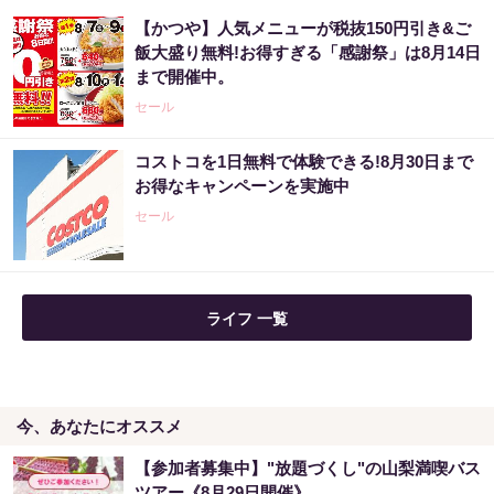
【かつや】人気メニューが税抜150円引き&ご
アマゾン1位「このお茶ガチです」噂のお茶
飯大盛り無料!お得すぎる「感謝祭」は8月14日
まで開催中。
PR（ハーブ健康本舗）
セール
コストコを1日無料で体験できる!8月30日まで
「2027年の宝くじ当選者は〇〇です」占い師
お得なキャンペーンを実施中
が暴露
セール
PR（合同会社デジタルファーム ）
ライフ 一覧
今、あなたにオススメ
【参加者募集中】"放題づくし"の山梨満喫バス
ツアー《8月29日開催》