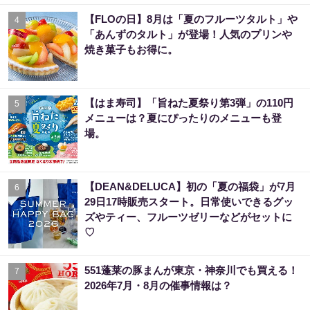
【FLOの日】8月は「夏のフルーツタルト」や
4
「あんずのタルト」が登場！人気のプリンや
焼き菓子もお得に。
【はま寿司】「旨ねた夏祭り第3弾」の110円
5
メニューは？夏にぴったりのメニューも登
場。
【DEAN&DELUCA】初の「夏の福袋」が7月
6
29日17時販売スタート。日常使いできるグッ
ズやティー、フルーツゼリーなどがセットに
♡
551蓬莱の豚まんが東京・神奈川でも買える！
7
2026年7月・8月の催事情報は？