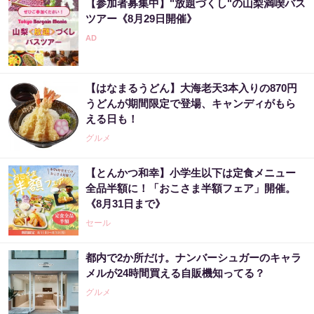
【参加者募集中】"放題づくし"の山梨満喫バス
ツアー《8月29日開催》
【はなまるうどん】大海老天3本入りの870円
うどんが期間限定で登場、キャンディがもら
える日も！
グルメ
【とんかつ和幸】小学生以下は定食メニュー
全品半額に！「おこさま半額フェア」開催。
《8月31日まで》
セール
都内で2か所だけ。ナンバーシュガーのキャラ
メルが24時間買える自販機知ってる？
グルメ