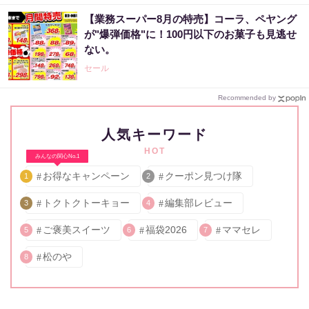
【業務スーパー8月の特売】コーラ、ペヤング
が"爆弾価格"に！100円以下のお菓子も見逃せ
ない。
セール
Recommended by
人気キーワード
HOT
みんなの関心No.1
お得なキャンペーン
クーポン見つけ隊
1
2
トクトクトーキョー
編集部レビュー
3
4
ご褒美スイーツ
福袋2026
ママセレ
5
6
7
松のや
8