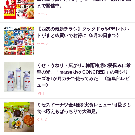
まで開催中。
セール
【西友の最新チラシ】クックドゥやPBレトル
トがまとめ買いでお得に《8月10日まで》
セール
くせ・うねり・広がり...梅雨時期の髪悩みに希
望の光。「matsukiyo CONCRED」の新シリ
ーズを1か月ガチで使ってみた。《編集部レビ
ュー》
[PR]
ミセスドーナツ全4種を実食レビュー!可愛さも
食べ応えもばっちりで大満足。
グルメ