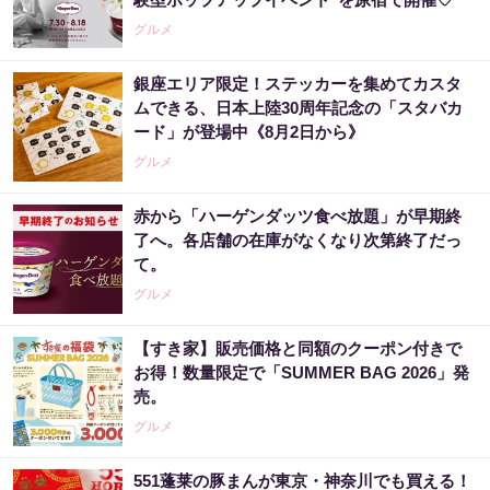
グルメ
銀座エリア限定！ステッカーを集めてカスタ
ムできる、日本上陸30周年記念の「スタバカ
ード」が登場中《8月2日から》
グルメ
赤から「ハーゲンダッツ食べ放題」が早期終
了へ。各店舗の在庫がなくなり次第終了だっ
て。
グルメ
【すき家】販売価格と同額のクーポン付きで
お得！数量限定で「SUMMER BAG 2026」発
売。
グルメ
551蓬莱の豚まんが東京・神奈川でも買える！