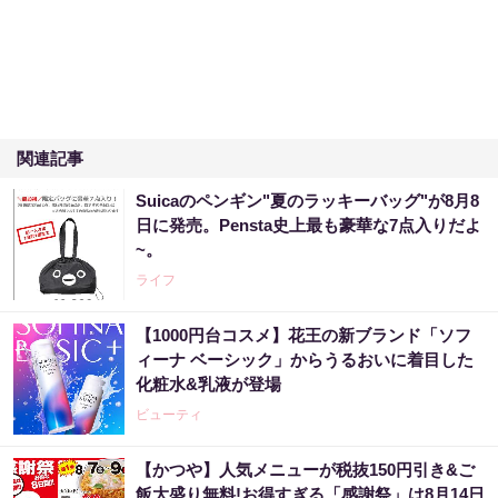
関連記事
Suicaのペンギン"夏のラッキーバッグ"が8月8
日に発売。Pensta史上最も豪華な7点入りだよ
~。
ライフ
【1000円台コスメ】花王の新ブランド「ソフ
ィーナ ベーシック」からうるおいに着目した
化粧水&乳液が登場
ビューティ
【かつや】人気メニューが税抜150円引き&ご
飯大盛り無料!お得すぎる「感謝祭」は8月14日