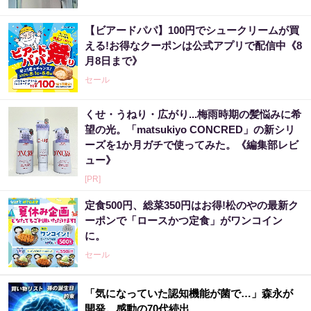
【ビアードパパ】100円でシュークリームが買
える!お得なクーポンは公式アプリで配信中《8
月8日まで》
セール
くせ・うねり・広がり...梅雨時期の髪悩みに希
望の光。「matsukiyo CONCRED」の新シリ
ーズを1か月ガチで使ってみた。《編集部レビ
ュー》
[PR]
定食500円、総菜350円はお得!松のやの最新ク
ーポンで「ロースかつ定食」がワンコイン
に。
セール
「気になっていた認知機能が菌で…」森永が
開発。感動の70代続出