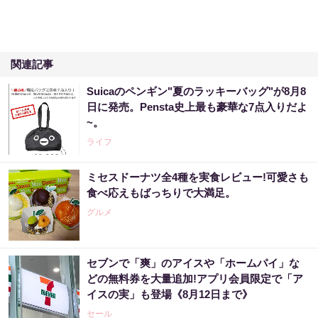
関連記事
Suicaのペンギン"夏のラッキーバッグ"が8月8
日に発売。Pensta史上最も豪華な7点入りだよ
~。
ライフ
ミセスドーナツ全4種を実食レビュー!可愛さも
食べ応えもばっちりで大満足。
グルメ
セブンで「爽」のアイスや「ホームパイ」な
どの無料券を大量追加!アプリ会員限定で「ア
イスの実」も登場《8月12日まで》
セール