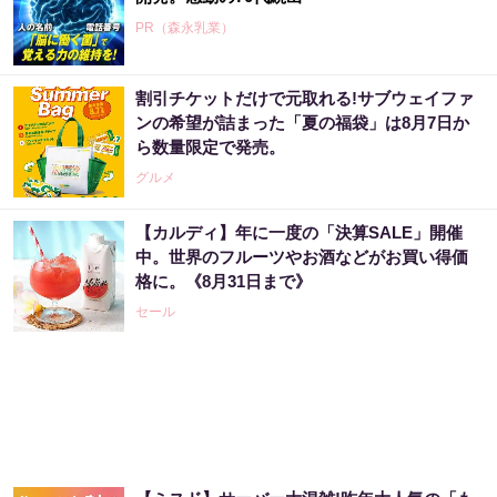
PR（森永乳業）
割引チケットだけで元取れる!サブウェイファ
“宝くじは運じゃなかった”当たる人の“共通
ンの希望が詰まった「夏の福袋」は8月7日か
点”を知っただけ
ら数量限定で発売。
PR（合同会社デジタルファーム ）
グルメ
【カルディ】年に一度の「決算SALE」開催
「宝くじ、運じゃなかった」当たる人は“同じ
中。世界のフルーツやお酒などがお買い得価
こと”してる
格に。《8月31日まで》
PR（合同会社デジタルファーム ）
セール
「2027年の宝くじ当選者は〇〇です」占い師
が暴露
PR（合同会社デジタルファーム ）