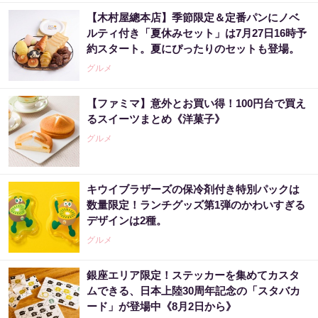
【木村屋總本店】季節限定＆定番パンにノベ
ルティ付き「夏休みセット」は7月27日16時予
約スタート。夏にぴったりのセットも登場。
グルメ
【ファミマ】意外とお買い得！100円台で買え
るスイーツまとめ《洋菓子》
グルメ
キウイブラザーズの保冷剤付き特別パックは
数量限定！ランチグッズ第1弾のかわいすぎる
デザインは2種。
グルメ
銀座エリア限定！ステッカーを集めてカスタ
ムできる、日本上陸30周年記念の「スタバカ
ード」が登場中《8月2日から》