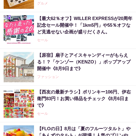
グルメ
【最大62％オフ】WILLER EXPRESSが20周年
記念セール開催中！「1km5円」や55％オフな
ど見逃せない企画が盛りだくさん。
セール
【原宿】扇子とアイスキャンディーがもらえ
る！？「ケンゾー（KENZO）」ポップアップ
開催中《8月9日まで》
ファッション
【西友の最新チラシ】ポリンキー106円、伊右
衛門83円！お買い得品をチェック《8月6日ま
で》
セール
【FLOの日】8月は「夏のフルーツタルト」や
「あんずのタルト」が登場！人気のプリンや