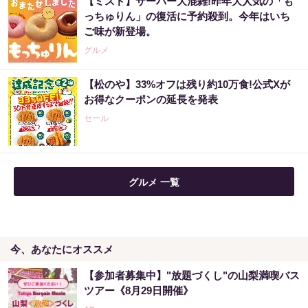
【ミスド】サーバー大混雑!昨年大人気の「も
「気になっていた認知機能が菌で…」森永が
っちゅりん」の復活に予約殺到。今年はいち
開発。感動の70代続出
ご味が新登場。
PR（森永乳業）
グルメ
【松のや】33%オフは残り約10万食!公式Xが
“宝くじは運じゃなかった”当たる人の“共通
お得なクーポンの延長を発表
点”を知っただけ
セール
PR（合同会社デジタルファーム ）
グルメ 一覧
今、あなたにオススメ
【参加者募集中】"放題づくし"の山梨満喫バス
ツアー《8月29日開催》