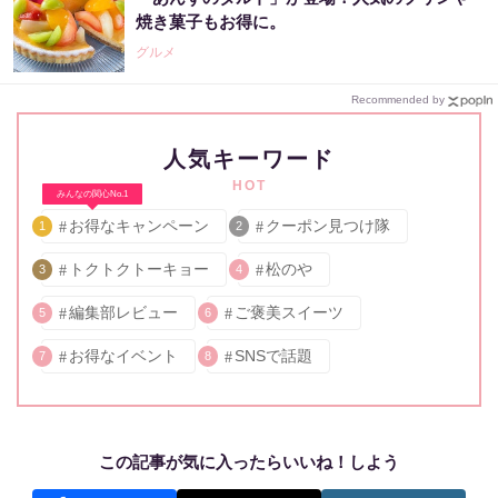
焼き菓子もお得に。
グルメ
Recommended by
人気キーワード
HOT
みんなの関心No.1
お得なキャンペーン
クーポン見つけ隊
1
2
トクトクトーキョー
松のや
3
4
編集部レビュー
ご褒美スイーツ
5
6
お得なイベント
SNSで話題
7
8
この記事が気に入ったらいいね！しよう