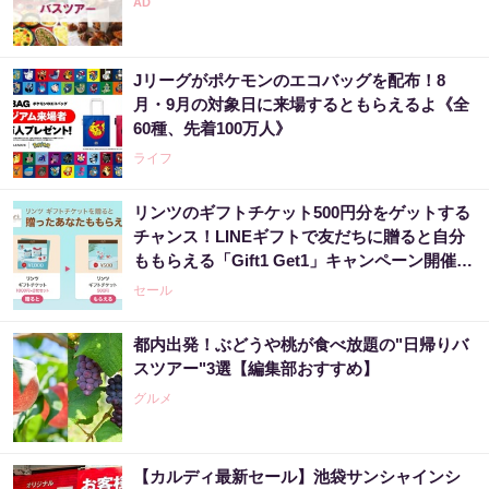
Jリーグがポケモンのエコバッグを配布！8
月・9月の対象日に来場するともらえるよ《全
60種、先着100万人》
ライフ
リンツのギフトチケット500円分をゲットする
チャンス！LINEギフトで友だちに贈ると自分
ももらえる「Gift1 Get1」キャンペーン開催
中。
セール
都内出発！ぶどうや桃が食べ放題の"日帰りバ
スツアー"3選【編集部おすすめ】
グルメ
【カルディ最新セール】池袋サンシャインシ