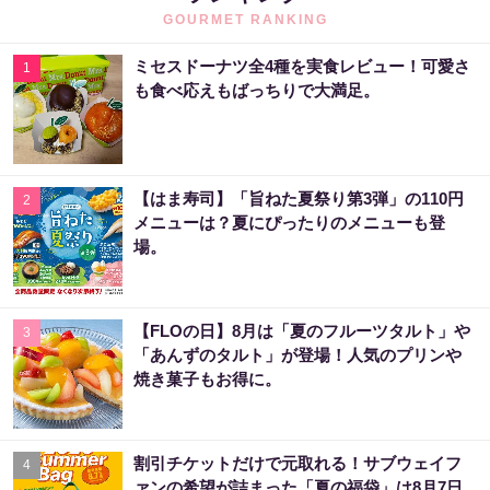
GOURMET RANKING
ミセスドーナツ全4種を実食レビュー！可愛さ
1
も食べ応えもばっちりで大満足。
【はま寿司】「旨ねた夏祭り第3弾」の110円
2
メニューは？夏にぴったりのメニューも登
場。
【FLOの日】8月は「夏のフルーツタルト」や
3
「あんずのタルト」が登場！人気のプリンや
焼き菓子もお得に。
割引チケットだけで元取れる！サブウェイフ
4
ァンの希望が詰まった「夏の福袋」は8月7日