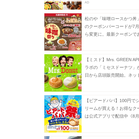
松のや「味噌ロースかつ丼」
のクーポンバーコードが7月
ら変更に。最新クーポンで
楽しんで。
【ミスド】Mrs. GREEN AP
ラボの「ミセスドーナツ」が
日から店頭販売開始。ネッ
は7月13日から順次スター
【ビアードパパ】100円で
リームが買える！お得なク
は公式アプリで配信中《8月
で》