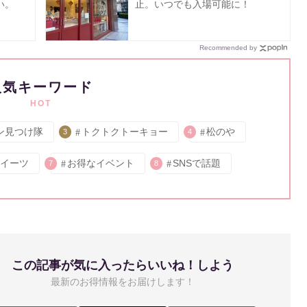
い。
止。いつでも入場可能に！
Recommended by
人気キーワード
HOT
ン見つけ隊
トクトクトーキョー
松のや
3
4
イーツ
お得なイベント
SNSで話題
7
8
この記事が気に入ったらいいね！しよう
最新のお得情報をお届けします！