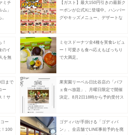
ァミチ
【ガスト】最大150円引きの最新ク
ルム」
ーポンが公式Xに登場中。ハンバー
も。
グやキッズメニュー、デザートな
どがお得に《8月19日まで》
も！
ミセスドーナツ全4種を実食レビュ
食のイ
ー！可愛さも食べ応えもばっちり
0人を無
で大満足。
0日まで
果実園リーベル日比谷店の「パフ
コー
ェ食べ放題」、月曜日限定で開催
ス！サ
決定。8月2日18時から予約受付ス
値引き
タート。
】コー
ゴディバが手掛ける「ゴディパ
！100
ン」、全店舗でLINE事前予約を廃