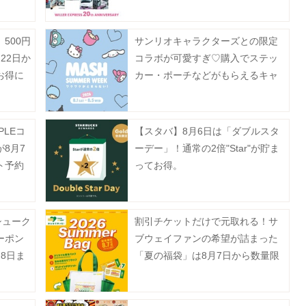
逃せない企画が盛りだくさん。
500円
サンリオキャラクターズとの限定
22日か
コラボが可愛すぎ♡購入でステッ
お得に
カー・ポーチなどがもらえるキャ
ンペーンも《MASH SUMMER
WEEK 2026》
PLEコ
【スタバ】8月6日は「ダブルスタ
8月7
ーデー」！通常の2倍"Star"が貯ま
ト予約
ってお得。
ト！
シューク
割引チケットだけで元取れる！サ
ーポン
ブウェイファンの希望が詰まった
8日ま
「夏の福袋」は8月7日から数量限
定で発売。