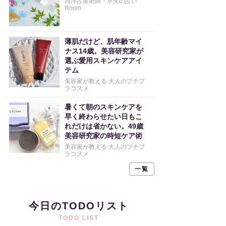
西洋占星術師・早矢の占い
Room
薄肌だけど、肌年齢マイ
ナス14歳。美容研究家が
選ぶ愛用スキンケアアイ
テム
美容家が教える 大人のプチプ
ラコスメ
暑くて朝のスキンケアを
早く終わらせたい日もこ
れだけは省かない。49歳
美容研究家の時短ケア術
美容家が教える 大人のプチプ
ラコスメ
一覧
今日のTODOリスト
TODO LIST