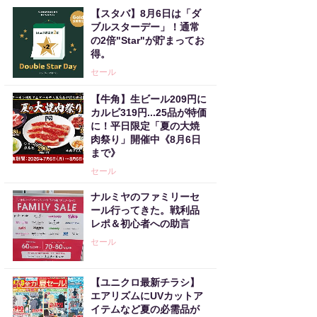
【スタバ】8月6日は「ダ
ブルスターデー」！通常
の2倍"Star"が貯まってお
得。
セール
【牛角】生ビール209円に
カルビ319円...25品が特価
に！平日限定「夏の大焼
肉祭り」開催中《8月6日
まで》
セール
ナルミヤのファミリーセ
ール行ってきた。戦利品
レポ＆初心者への助言
セール
【ユニクロ最新チラシ】
エアリズムにUVカットア
イテムなど夏の必需品が