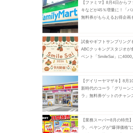
【ファミマ】8月4日からフ
キなどが45％増量に！「パ
無料券がもらえるお得企画
試食やギフトサンプリング
ABCクッキングスタジオが
ベント「SmileSai」に400
料招待《予約受付中》
【デイリーヤマザキ】8月1
新時代のコーラ「グリーン
ラ」無料券ゲットのチャン
ーティワンアイスクリーム
などお得企画も目白押し。
【業務スーパー8月の特売
ラ、ペヤングが"爆弾価格"に