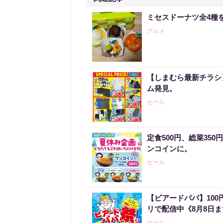
ミセスドーナツ全4種
グルメ
【しまむら最新チラシ】
ム発見。
セール
定食500円、総菜35
ンコインに。
セール
【ビアードパパ】10
リで配信中《8月8日
セール