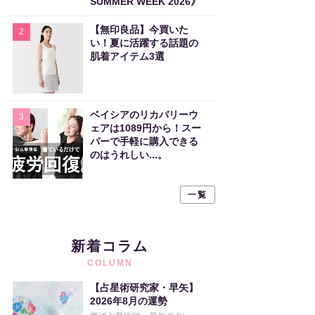
SUMMER WEEK 2026》
【無印良品】今買いた
2
い！夏に活躍する話題の
肌着アイテム3選
ベイシアのリカバリーウ
3
ェアは1089円から！スー
パーで手軽に購入できる
のはうれしい...。
一覧
新着コラム
COLUMN
【占星術研究家・早矢】
2026年8月の運勢