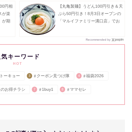
00円相
【丸亀製麺】うどん100円引き＆天
スが楽
ぷら50円引き！8月3日オープンの
」が期
「マルイファミリー溝口店」でお
《予約
得企画開催中。
Recommended by
人気キーワード
HOT
トーキョー
クーポン見つけ隊
福袋2026
3
4
週のお得チラシ
1buy1
ママセレ
7
8