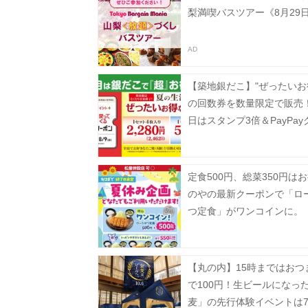
梨満喫バスツアー《8月29
【築地銀だこ】"ぜったいお
の回数券を数量限定で販売！
日はスタンプ3倍＆PayPay
ンでさらにお得♡
定食500円、総菜350円は
のやの最新クーポンで「ロ
つ定食」がワンコインに。
【丸の内】15時まではおつ
で100円！生ビールになっ
麦」の先行体験イベントは7