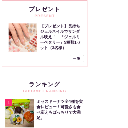
プレゼント
PRESENT
【プレゼント】長持ち
ジェルネイルでサンダ
ル映え！ 「ジェルミ
ーペタリー」5種類1セ
ット（3名様）
一覧
ランキング
GOURMET RANKING
ミセスドーナツ全4種を実
1
食レビュー！可愛さも食
べ応えもばっちりで大満
足。