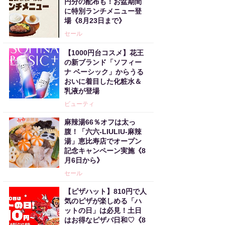
円分の配布も！お盆期間
に特別ランチメニュー登
場《8月23日まで》
セール
【1000円台コスメ】花王
の新ブランド「ソフィー
ナ ベーシック」からうる
おいに着目した化粧水＆
乳液が登場
ビューティ
麻辣湯66％オフは太っ
腹！「六六-LIULIU-麻辣
湯」恵比寿店でオープン
記念キャンペーン実施《8
月6日から》
セール
【ピザハット】810円で人
気のピザが楽しめる「ハ
ットの日」は必見！土日
はお得なピザパ日和♡《8