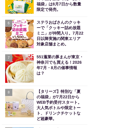
福袋」は8月7日から数量
限定で発売。
ステラおばさんのクッキ
6
ーで「クッキー詰め放題
ミニ」が仲間入り。7月22
日以降実施の関東エリア
対象店舗まとめ。
551蓬莱の豚まんが東京・
7
神奈川でも買える！2026
年7月・8月の催事情報
は？
【タリーズ】特別な「夏
8
の福袋」が7月22日から
WEB予約受付スタート。
大人気ボトルや限定トー
ト、ドリンクチケットな
ど超豪華。