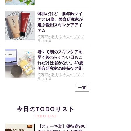
薄肌だけど、肌年齢マイ
ナス14歳。美容研究家が
選ぶ愛用スキンケアアイ
テム
美容家が教える 大人のプチプ
ラコスメ
暑くて朝のスキンケアを
早く終わらせたい日もこ
れだけは省かない。49歳
美容研究家の時短ケア術
美容家が教える 大人のプチプ
ラコスメ
一覧
今日のTODOリスト
TODO LIST
【ステーキ宮】優待券900