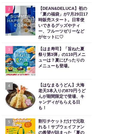
【DEAN&DELUCA】初の
2
「夏の福袋」が7月29日17
時販売スタート。日常使
いできるグッズやティ
ー、フルーツゼリーなど
がセットに♡
【はま寿司】「旨ねた夏
3
祭り第3弾」の110円メニ
ューは？夏にぴったりの
メニューも登場。
【はなまるうどん】大海
4
老天3本入りの870円うど
んが期間限定で登場、キ
ャンディがもらえる日
も！
割引チケットだけで元取
5
れる！サブウェイファン
の希望が詰まった「夏の