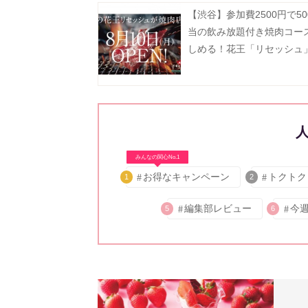
【渋谷】参加費2500円で50
当の飲み放題付き焼肉コー
しめる！花王「リセッシュ
間限定で焼肉店をオープン
受付中》
みんなの関心No.1
お得なキャンペーン
トクトク
1
2
編集部レビュー
今
5
6