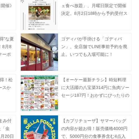
日開催》
ェ食べ放題」、月曜日限定で開催
決定。8月2日18時から予約受付ス
タート。
得"な夏
ゴディバが手掛ける「ゴディパ
8月8
ン」、全店舗でLINE事前予約を廃
クーポ
止。いつでも入場可能に！
お得！松
【オーケー最新チラシ】時短料理
ースか
に大活躍の八宝菜314円に魚肉ソー
セージ187円！おかずにぴったりの
揚げ物増量も《8月9日まで》
まみ付
【カプリチョーザ】サマーバッグ
た「金
の内容が超お得！販売価格4000円
月20日
で、5000円分の食事券含む4点入