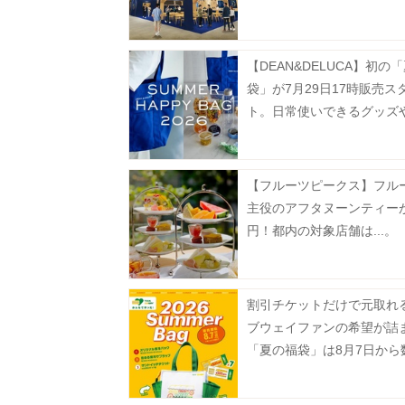
まで。
【DEAN&DELUCA】初の
袋」が7月29日17時販売ス
ト。日常使いできるグッズ
ー、フルーツゼリーなどが
に♡
【フルーツピークス】フル
主役のアフタヌーンティーが
円！都内の対象店舗は...。
割引チケットだけで元取れ
ブウェイファンの希望が詰
「夏の福袋」は8月7日から
定で発売。