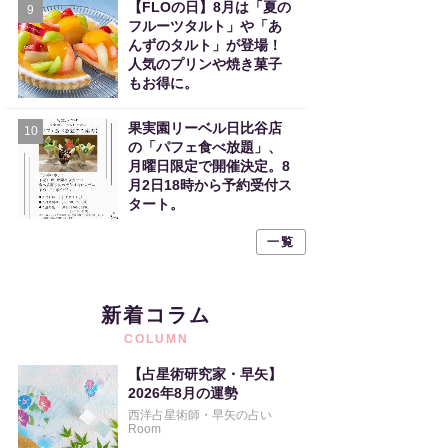
【FLOの日】8月は「夏の
9
フルーツタルト」や「あ
んずのタルト」が登場！
人気のプリンや焼き菓子
もお得に。
果実園リーベル日比谷店
10
の「パフェ食べ放題」、
月曜日限定で開催決定。8
月2日18時から予約受付ス
タート。
一覧
新着コラム
COLUMN
【占星術研究家・早矢】
2026年8月の運勢
西洋占星術師・早矢の占い
Room