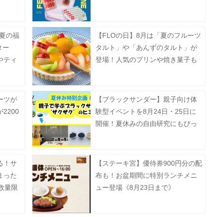
り。
「夏の福
【FLOの日】8月は「夏のフルーツ
ター
タルト」や「あんずのタルト」が
やティ
登場！人気のプリンや焼き菓子も
セット
お得に。
ーツが
【ブラックサンダー】親子向け体
2200
験型イベントを8月24日・25日に
開催！夏休みの自由研究にもぴっ
たり《抽選申込は8月5日まで》
る！サ
【ステーキ宮】優待券900円分の配
まった
布も！お盆期間に特別ランチメニ
数量限
ュー登場《8月23日まで》