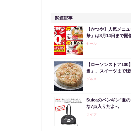
関連記事
【かつや】人気メニュ
祭」は8月14日まで開
セール
【ローソンストア10
当」、スイーツまで!
グルメ
Suicaのペンギン"夏
な7点入りだよ~。
ライフ