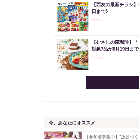
【西友の最新チラシ】
日まで》
セール
【むさしの森珈琲】「
対象7品が8月19日ま
セール
今、あなたにオススメ
【参加者募集中】"放題づく