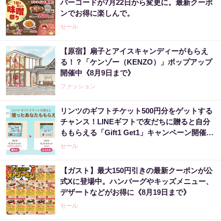
バーコードが7月22日から変更に。最新クーポ
ンでお得に楽しんで。
セール
【原宿】扇子とアイスキャンディーがもらえ
る！？「ケンゾー（KENZO）」ポップアップ
開催中《8月9日まで》
ファッション
リンツのギフトチケット500円分をゲットする
チャンス！LINEギフトで友だちに贈ると自分
ももらえる「Gift1 Get1」キャンペーン開催
中。
セール
【ガスト】最大150円引きの最新クーポンが公
式Xに登場中。ハンバーグやキッズメニュー、
デザートなどがお得に《8月19日まで》
セール