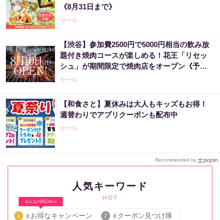
《8月31日まで》
セール
【渋谷】参加費2500円で5000円相当の飲み放
題付き焼肉コースが楽しめる！花王「リセッ
シュ」が期間限定で焼肉店をオープン《予約
受付中》
セール
【和食さと】夏休みは大人もキッズもお得！
週替わりでアプリクーポンも配布中
セール
Recommended by
人気キーワード
HOT
みんなの関心No.1
お得なキャンペーン
クーポン見つけ隊
1
2