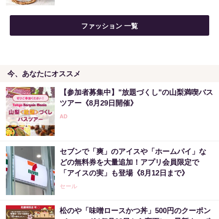
ファッション 一覧
今、あなたにオススメ
【参加者募集中】"放題づくし"の山梨満喫バス
ツアー《8月29日開催》
セブンで「爽」のアイスや「ホームパイ」な
どの無料券を大量追加！アプリ会員限定で
「アイスの実」も登場《8月12日まで》
セール
松のや「味噌ロースかつ丼」500円のクーポン