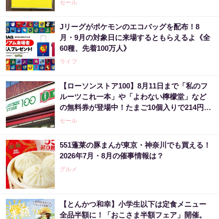
セール
Jリーグがポケモンのエコバッグを配布！8
月・9月の対象日に来場するともらえるよ《全
60種、先着100万人》
ライフ
【ローソンストア100】8月11日まで「私のフ
ルーツこれ一本」や「よわない檸檬堂」など
の無料券が登場中！たまご10個入りで214円な
どのお得企画も見逃せない。
セール
551蓬莱の豚まんが東京・神奈川でも買える！
2026年7月・8月の催事情報は？
グルメ
【とんかつ和幸】小学生以下は定食メニュー
全品半額に！「おこさま半額フェア」開催。