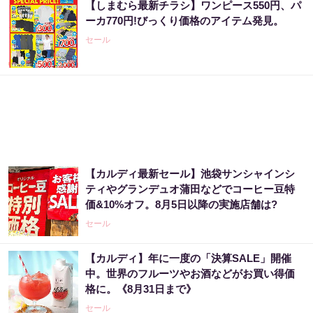
【しまむら最新チラシ】ワンピース550円、パ
ーカ770円!びっくり価格のアイテム発見。
セール
【カルディ最新セール】池袋サンシャインシ
ティやグランデュオ蒲田などでコーヒー豆特
価&10%オフ。8月5日以降の実施店舗は?
セール
【カルディ】年に一度の「決算SALE」開催
中。世界のフルーツやお酒などがお買い得価
格に。《8月31日まで》
セール