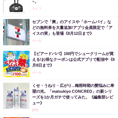
~。
ライフ
セブンで「爽」のアイスや「ホームパイ」な
どの無料券を大量追加!アプリ会員限定で「ア
イスの実」も登場《8月12日まで》
セール
【ビアードパパ】100円でシュークリームが買
える!お得なクーポンは公式アプリで配信中《8
月8日まで》
セール
くせ・うねり・広がり...梅雨時期の髪悩みに希
望の光。「matsukiyo CONCRED」の新シリ
ーズを1か月ガチで使ってみた。《編集部レビ
ュー》
[PR]