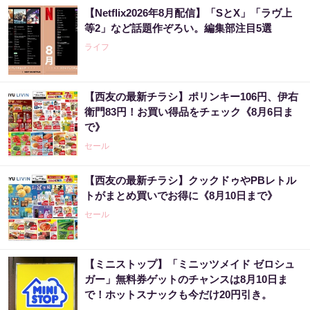
【Netflix2026年8月配信】「SとX」「ラヴ上
等2」など話題作ぞろい。編集部注目5選
ライフ
【西友の最新チラシ】ポリンキー106円、伊右
衛門83円！お買い得品をチェック《8月6日ま
で》
セール
【西友の最新チラシ】クックドゥやPBレトル
トがまとめ買いでお得に《8月10日まで》
セール
【ミニストップ】「ミニッツメイド ゼロシュ
ガー」無料券ゲットのチャンスは8月10日ま
で！ホットスナックも今だけ20円引き。