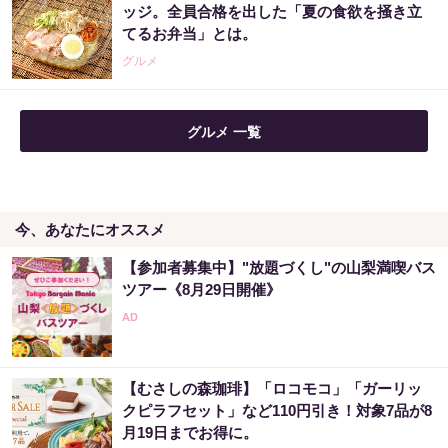
すぐ株価暴落に備えて下さい」
ッジ。全員合格を出した「夏の食欲を掻き立
てるお弁当」とは。
PR（Acoco.）
グルメ
グルメ 一覧
今、あなたにオススメ
【参加者募集中】"放題づくし"の山梨満喫バス
ツアー《8月29日開催》
【むさしの森珈琲】「ロコモコ」「ガーリッ
クピラフセット」など110円引き！対象7品が8
月19日までお得に。