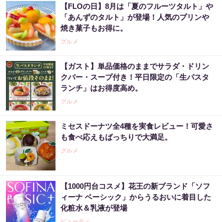
【FLOの日】8月は「夏のフルーツタルト」や
「あんずのタルト」が登場！人気のプリンや
焼き菓子もお得に。
グルメ
【ガスト】単品価格のままでサラダ・ドリン
クバー・スープ付き！平日限定の「生パスタ
ランチ」はお得度高め。
グルメ
ミセスドーナツ全4種を実食レビュー！可愛さ
も食べ応えもばっちりで大満足。
グルメ
【1000円台コスメ】花王の新ブランド「ソフ
ィーナ ベーシック」からうるおいに着目した
化粧水＆乳液が登場
ビューティ