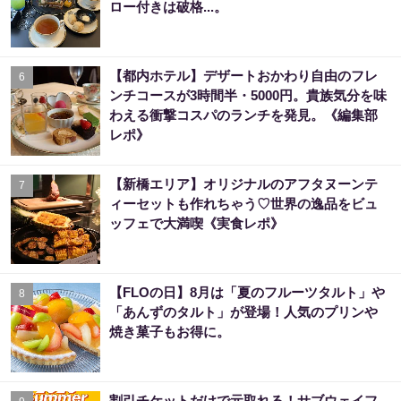
ロー付きは破格...。
【都内ホテル】デザートおかわり自由のフレ
6
ンチコースが3時間半・5000円。貴族気分を味
わえる衝撃コスパのランチを発見。《編集部
レポ》
【新橋エリア】オリジナルのアフタヌーンテ
7
ィーセットも作れちゃう♡世界の逸品をビュ
ッフェで大満喫《実食レポ》
【FLOの日】8月は「夏のフルーツタルト」や
8
「あんずのタルト」が登場！人気のプリンや
焼き菓子もお得に。
割引チケットだけで元取れる！サブウェイフ