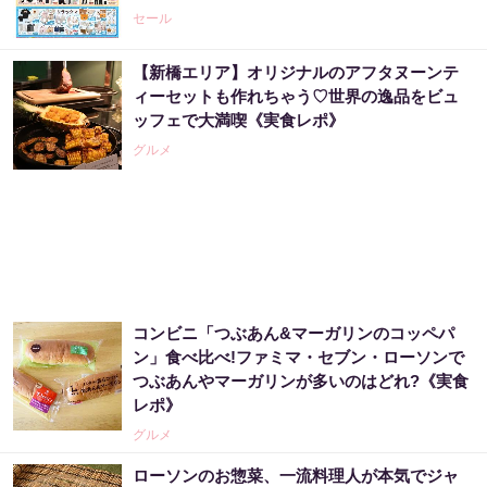
PR（Acoco.）
セール
【新橋エリア】オリジナルのアフタヌーンテ
あなたの金運はどう？宝くじに縁がある時、
ィーセットも作れちゃう♡世界の逸品をビュ
金運はこう変わる
ッフェで大満喫《実食レポ》
PR（合同会社デジタルファーム ）
グルメ
【昭和43年以前生まれはロト６この数字を買
うべき】6つの数字が「完全一致」する方...
PR（株式会社MURA）
コンビニ「つぶあん&マーガリンのコッペパ
【当選】金運が上がる直前に起こるサイン
ン」食べ比べ!ファミマ・セブン・ローソンで
つぶあんやマーガリンが多いのはどれ?《実食
PR（合同会社デジタルファーム ）
レポ》
グルメ
市場分析が世界に認められた天才が警告「今
ローソンのお惣菜、一流料理人が本気でジャ