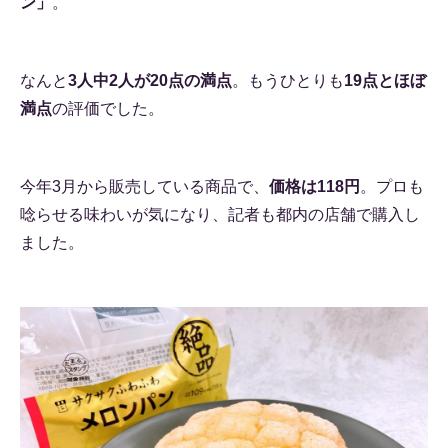
ン」
。
なんと
3人中2人が20点の満点
。もうひとりも
19点とほぼ
満点
の評価でした。
今年3月から販売している商品で、
価格は118円
。プロも
唸らせる味わいが気になり、記者も都内の店舗で購入し
ました。