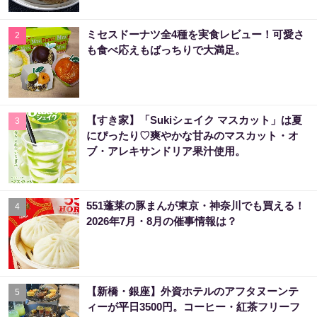
ミセスドーナツ全4種を実食レビュー！可愛さ
2
も食べ応えもばっちりで大満足。
【すき家】「Sukiシェイク マスカット」は夏
3
にぴったり♡爽やかな甘みのマスカット・オ
ブ・アレキサンドリア果汁使用。
551蓬莱の豚まんが東京・神奈川でも買える！
4
2026年7月・8月の催事情報は？
【新橋・銀座】外資ホテルのアフタヌーンテ
5
ィーが平日3500円。コーヒー・紅茶フリーフ