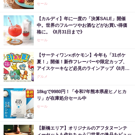
セール
【カルディ】年に一度の「決算SALE」開催
中。世界のフルーツやお酒などがお買い得価
格に。《8月31日まで》
セール
【サーティワン×ポケモン】今年も「31ポケ
夏！」開催！新作フレーバーや限定カップ、
アイスケーキなど必見のラインアップ《8月1
日スタート》
グルメ
18kgで9980円！「令和7年熊本県産ヒノヒカ
リ」が在庫処分セール中
セール
【新橋エリア】オリジナルのアフタヌーンテ
ィーセットも作れちゃう♡世界の逸品をビュッ