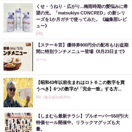
くせ・うねり・広がり...梅雨時期の髪悩みに希
望の光。「matsukiyo CONCRED」の新シリ
ーズを1か月ガチで使ってみた。《編集部レビ
ュー》
[PR]
【ステーキ宮】優待券900円分の配布も!お盆期
間に特別ランチメニュー登場《8月23日まで》
セール
【昭和43年以前生まれはロト６この数字を買
うべき】6つの数字が「完全一致」する方...
PR（株式会社MURA）
【しまむら最新チラシ】プルオーバー550円!大
「これから株価はこうやって動いていく」世
特価セール開催中。リラックマグッズも大
界的に活躍した天才投資家が暴露
量。