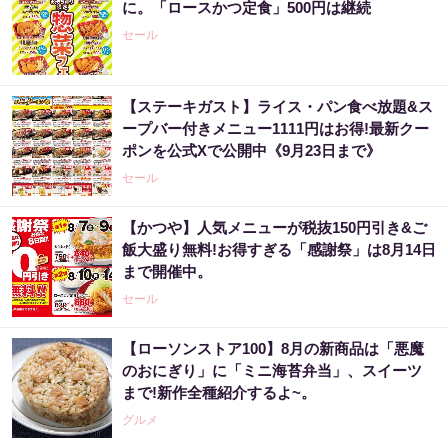
に。「ロースかつ定食」500円は継続
セール
【ステーキガスト】ライス・パン食べ放題&ス
ープバー付きメニュー1111円はお得!最新クー
ポンを公式Xで公開中《9月23日まで》
セール
【かつや】人気メニューが税抜150円引き&ご
飯大盛り無料!お得すぎる「感謝祭」は8月14日
まで開催中。
セール
【ローソンストア100】8月の新商品は「悪魔
のおにぎり」に「ミニ海苔弁当」、スイーツ
まで!新作全種紹介するよ~。
グルメ