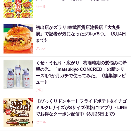
セール
初出店がズラリ!東武百貨店池袋店「大九州
展」で記者が気になったグルメ5つ。《8月4日
まで》
グルメ
くせ・うねり・広がり...梅雨時期の髪悩みに希
望の光。「matsukiyo CONCRED」の新シリ
ーズを1か月ガチで使ってみた。《編集部レビ
ュー》
[PR]
【びっくりドンキー】フライドポテト&イチゴ
ミルクLサイズがSサイズ価格に!アプリ・LINE
でお得なクーポン配信中《8月25日まで》
セール