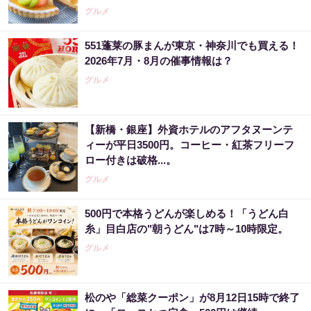
グルメ
551蓬莱の豚まんが東京・神奈川でも買える！
2026年7月・8月の催事情報は？
グルメ
【新橋・銀座】外資ホテルのアフタヌーンテ
ィーが平日3500円。コーヒー・紅茶フリーフ
ロー付きは破格...。
グルメ
500円で本格うどんが楽しめる！「うどん白
糸」目白店の"朝うどん"は7時～10時限定。
グルメ
松のや「総菜クーポン」が8月12日15時で終了