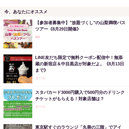
今、あなたにオススメ
【参加者募集中】"放題づくし"の山梨満喫バス
ツアー《8月29日開催》
LINE友だち限定で無料クーポン配信中！無添
蔵の新宿店＆中目黒店が対象だよ。《8月13日
まで》
セール
スタバカード3000円購入で500円分のドリンク
チケットがもらえる！対象店舗は？
セール
東京駅すぐのラウンジ「丸善の三階」でアイ