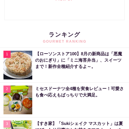
ランキング
GOURMET RANKING
【ローソンストア100】8月の新商品は「悪魔
1
のおにぎり」に「ミニ海苔弁当」、スイーツ
まで！新作全種紹介するよ～。
ミセスドーナツ全4種を実食レビュー！可愛さ
2
も食べ応えもばっちりで大満足。
【すき家】「Sukiシェイク マスカット」は夏
3