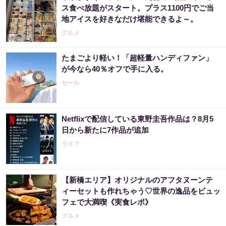
ス食べ放題がスタート。プラス1100円でご当
地アイスを好きなだけ堪能できるよ～。
グルメ
たまごより軽い！「超軽量ハンディファン」
が今なら40％オフで手に入る。
セール
Netflixで配信している東野圭吾作品は？8月5
日から新たに7作品が追加
ライフ
【新橋エリア】オリジナルのアフタヌーンテ
ィーセットも作れちゃう♡世界の逸品をビュッ
フェで大満喫《実食レポ》
グルメ