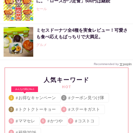
に。「ロースかつ定食」500円は継続
セール
ミセスドーナツ全4種を実食レビュー！可愛さ
も食べ応えもばっちりで大満足。
グルメ
Recommended by
人気キーワード
HOT
みんなの関心No.1
お得なキャンペーン
クーポン見つけ隊
1
2
トクトクトーキョー
ステーキガスト
3
4
ママセレ
かつや
コストコ
5
6
7
福袋2026
8