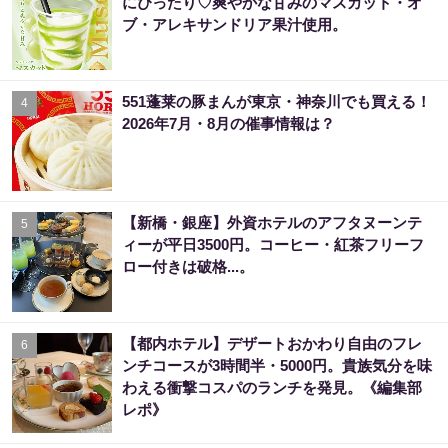
にぴったり♡爽やかな甘みのマスカット・オ
ブ・アレキサンドリア果汁使用。
551蓬莱の豚まんが東京・神奈川でも買える！
4
2026年7月・8月の催事情報は？
【新橋・銀座】外資ホテルのアフタヌーンテ
5
ィーが平日3500円。コーヒー・紅茶フリーフ
ロー付きは破格...。
【都内ホテル】デザートおかわり自由のフレ
6
ンチコースが3時間半・5000円。貴族気分を味
わえる衝撃コスパのランチを発見。《編集部
レポ》