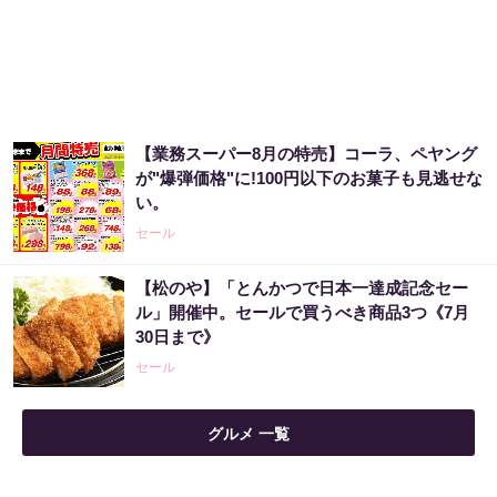
【業務スーパー8月の特売】コーラ、ペヤング
が"爆弾価格"に!100円以下のお菓子も見逃せな
い。
セール
【松のや】「とんかつで日本一達成記念セー
ル」開催中。セールで買うべき商品3つ《7月
30日まで》
セール
グルメ 一覧