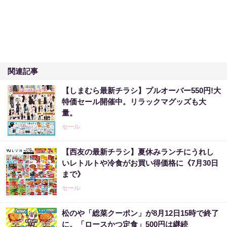
関連記事
【しまむら最新チラシ】プルオーバー550円!大
特価セール開催中。リラックマグッズも大
量。
セール
【西友の最新チラシ】夏休みランチにうれし
いレトルトや冷食がお買い得価格に《7月30日
まで》
セール
松のや「総菜クーポン」が8月12日15時で終了
に。「ロースかつ定食」500円は継続