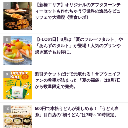
【新橋エリア】オリジナルのアフタヌーンテ
7
ィーセットも作れちゃう♡世界の逸品をビュ
ッフェで大満喫《実食レポ》
【FLOの日】8月は「夏のフルーツタルト」や
8
「あんずのタルト」が登場！人気のプリンや
焼き菓子もお得に。
割引チケットだけで元取れる！サブウェイフ
9
ァンの希望が詰まった「夏の福袋」は8月7日
から数量限定で発売。
500円で本格うどんが楽しめる！「うどん白
10
糸」目白店の"朝うどん"は7時～10時限定。