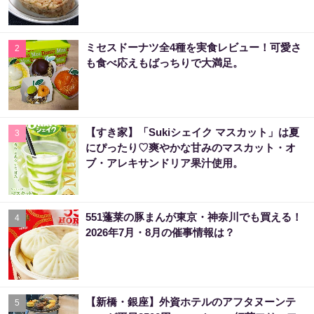
ミセスドーナツ全4種を実食レビュー！可愛さ
2
も食べ応えもばっちりで大満足。
【すき家】「Sukiシェイク マスカット」は夏
3
にぴったり♡爽やかな甘みのマスカット・オ
ブ・アレキサンドリア果汁使用。
551蓬莱の豚まんが東京・神奈川でも買える！
4
2026年7月・8月の催事情報は？
【新橋・銀座】外資ホテルのアフタヌーンテ
5