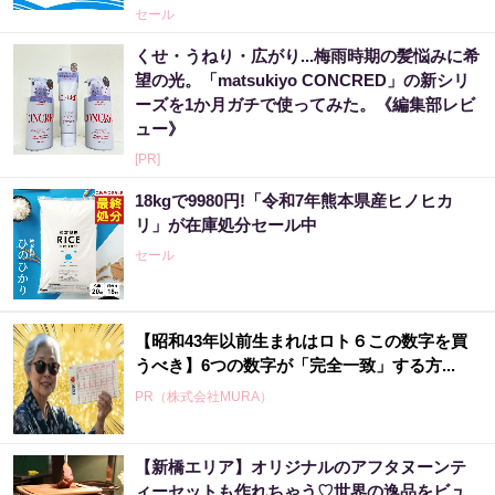
セール
くせ・うねり・広がり...梅雨時期の髪悩みに希
望の光。「matsukiyo CONCRED」の新シリ
ーズを1か月ガチで使ってみた。《編集部レビ
ュー》
[PR]
18kgで9980円!「令和7年熊本県産ヒノヒカ
リ」が在庫処分セール中
セール
【昭和43年以前生まれはロト６この数字を買
うべき】6つの数字が「完全一致」する方...
PR（株式会社MURA）
【新橋エリア】オリジナルのアフタヌーンテ
【昭和43年以前生まれはロト６この数字を買
ィーセットも作れちゃう♡世界の逸品をビュ