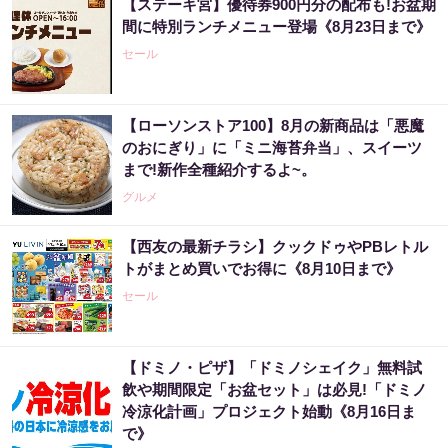
【ステーキ宮】優待券900円分の配布も!お盆期
間に特別ランチメニュー登場《8月23日まで》
セール
【ローソンストア100】8月の新商品は「悪魔
のおにぎり」に「ミニ海苔弁当」、スイーツ
まで!新作全種紹介するよ~。
グルメ
【西友の最新チラシ】クックドゥやPBレトル
トがまとめ買いでお得に《8月10日まで》
セール
【ドミノ・ピザ】「ドミノシェイク」無料試
飲や期間限定「お盆セット」は必見!「ドミノ
冷涼化計画」プロジェクト始動《8月16日ま
で》