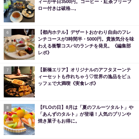
ィーが平日3500円。コーヒー・紅茶フリーフ
ロー付きは破格...。
【都内ホテル】デザートおかわり自由のフレ
6
ンチコースが3時間半・5000円。貴族気分を味
わえる衝撃コスパのランチを発見。《編集部
レポ》
【新橋エリア】オリジナルのアフタヌーンテ
7
ィーセットも作れちゃう♡世界の逸品をビュ
ッフェで大満喫《実食レポ》
【FLOの日】8月は「夏のフルーツタルト」や
8
「あんずのタルト」が登場！人気のプリンや
焼き菓子もお得に。