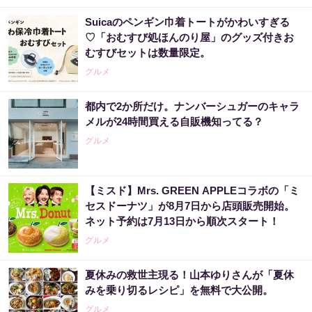
Suicaのペンギン巾着トートがかわいすぎる
♡「おむすび処ほんのり屋」のグッズ付きお
むすびセットは数量限定。
グルメ
都内で2か所だけ。ナンバーシュガーのキャラ
メルが24時間買える自販機知ってる？
グルメ
【ミスド】Mrs. GREEN APPLEコラボの「ミ
セスドーナツ」が8月7日から店頭販売開始。
ネット予約は7月13日から順次スタート！
グルメ
夏休みの救世主現る！山本ゆりさんが「夏休
みを乗り切るレシピ」を無料で大公開。
グルメ