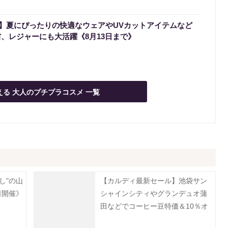
】夏にぴったりの快適なウェアやUVカットアイテムなど
省、レジャーにも大活躍《8月13日まで》
える 大人のプチプラコスメ 一覧
し"の山
【カルディ最新セール】池袋サン
日開催》
シャインシティやグランデュオ蒲
田などでコーヒー豆特価＆10％オ
フ。8月5日以降の実施店舗は？