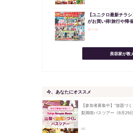
【ユニクロ最新チラシ
がお買い得!旅行や帰
セール
美容家が教
今、あなたにオススメ
【参加者募集中】"放題づく
梨満喫バスツアー《8月29