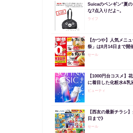
Suicaのペンギン"夏
な7点入りだよ~。
ライフ
【かつや】人気メニュ
祭」は8月14日まで開
セール
【1000円台コスメ
に着目した化粧水&乳
ビューティ
【西友の最新チラシ】
日まで》
セール