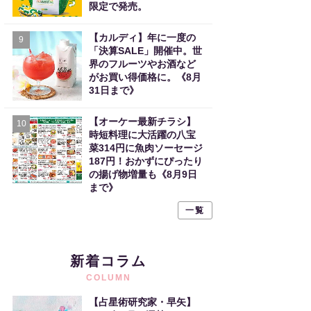
限定で発売。
【カルディ】年に一度の
9
「決算SALE」開催中。世
界のフルーツやお酒など
がお買い得価格に。《8月
31日まで》
【オーケー最新チラシ】
10
時短料理に大活躍の八宝
菜314円に魚肉ソーセージ
187円！おかずにぴったり
の揚げ物増量も《8月9日
まで》
一覧
新着コラム
COLUMN
【占星術研究家・早矢】