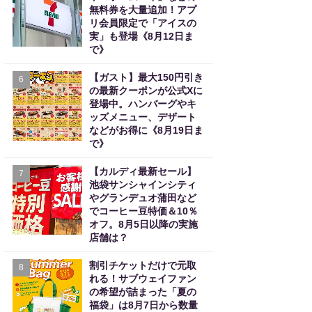
無料券を大量追加！アプ
リ会員限定で「アイスの
実」も登場《8月12日ま
で》
【ガスト】最大150円引き
6
の最新クーポンが公式Xに
登場中。ハンバーグやキ
ッズメニュー、デザート
などがお得に《8月19日ま
で》
【カルディ最新セール】
7
池袋サンシャインシティ
やグランデュオ蒲田など
でコーヒー豆特価＆10％
オフ。8月5日以降の実施
店舗は？
割引チケットだけで元取
8
れる！サブウェイファン
の希望が詰まった「夏の
福袋」は8月7日から数量