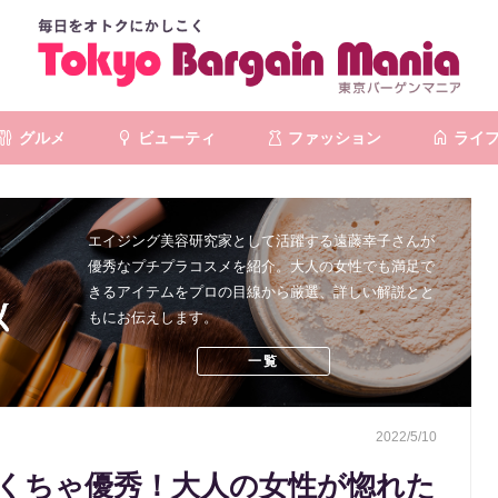
グルメ
ビューティ
ファッション
ライ
エイジング美容研究家として活躍する遠藤幸子さんが
優秀なプチプラコスメを紹介。大人の女性でも満足で
きるアイテムをプロの目線から厳選、詳しい解説とと
もにお伝えします。
一覧
2022/5/10
くちゃ優秀！大人の女性が惚れた