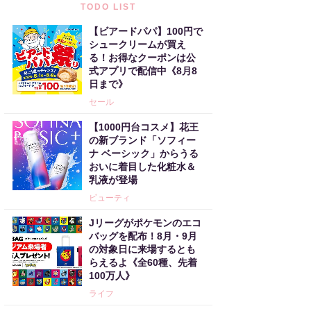
TODO LIST
【ビアードパパ】100円で
シュークリームが買え
る！お得なクーポンは公
式アプリで配信中《8月8
日まで》
セール
【1000円台コスメ】花王
の新ブランド「ソフィー
ナ ベーシック」からうる
おいに着目した化粧水＆
乳液が登場
ビューティ
Jリーグがポケモンのエコ
バッグを配布！8月・9月
の対象日に来場するとも
らえるよ《全60種、先着
100万人》
ライフ