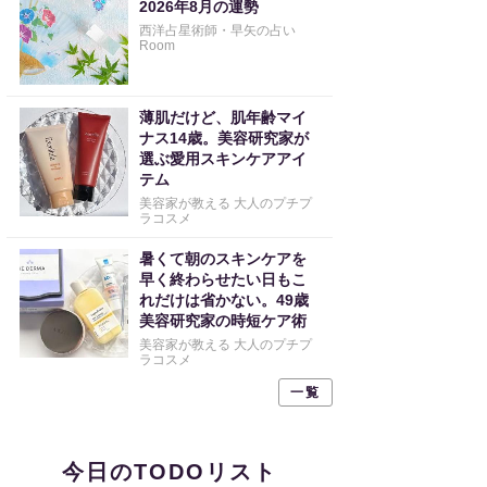
2026年8月の運勢
西洋占星術師・早矢の占い
Room
薄肌だけど、肌年齢マイ
ナス14歳。美容研究家が
選ぶ愛用スキンケアアイ
テム
美容家が教える 大人のプチプ
ラコスメ
暑くて朝のスキンケアを
早く終わらせたい日もこ
れだけは省かない。49歳
美容研究家の時短ケア術
美容家が教える 大人のプチプ
ラコスメ
一覧
今日のTODOリスト