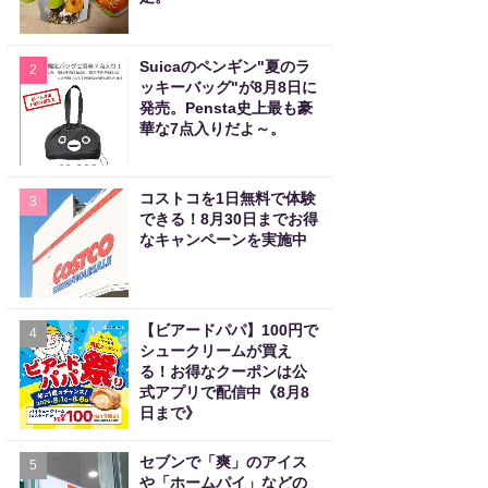
Suicaのペンギン"夏のラ
2
ッキーバッグ"が8月8日に
発売。Pensta史上最も豪
華な7点入りだよ～。
コストコを1日無料で体験
3
できる！8月30日までお得
なキャンペーンを実施中
【ビアードパパ】100円で
4
シュークリームが買え
る！お得なクーポンは公
式アプリで配信中《8月8
日まで》
セブンで「爽」のアイス
5
や「ホームパイ」などの