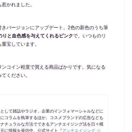
も惹かれました。
付きバージョンにアップデート。2色の新色のうち筆
のりと血色感を与えてくれるピンク
で、いつものリ
も重宝しています。
ワンコイン程度で買える商品ばかりです。気になる
みてください。
家として雑誌やラジオ、企業のインフォマーシャルなどに
等にコラムを執筆するほか、コスメブランドの広告なども
けナチュラルな方法でできるアンチエイジング法を日々模
を元に情報を発信中。公式サイト『
アンチエイジング ジ