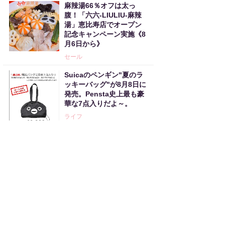
麻辣湯66％オフは太っ
腹！「六六-LIULIU-麻辣
湯」恵比寿店でオープン
記念キャンペーン実施《8
月6日から》
セール
Suicaのペンギン"夏のラ
ッキーバッグ"が8月8日に
発売。Pensta史上最も豪
華な7点入りだよ～。
ライフ