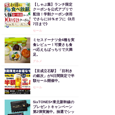
【しゃぶ葉】ランチ限定
クーポンを公式アプリで
配信！学割クーポン併用
でさらに10％オフに《8月
7日まで》
セール
ミセスドーナツ全4種を実
食レビュー！可愛さも食
べ応えもばっちりで大満
足。
グルメ
【京成立石駅】「目利き
の銀次」が4日間限定で半
額セール開催中。
セール
SixTONES×東北新幹線の
プレゼントキャンペーン
第2弾実施中。抽選でシッ