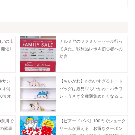
し"の山
ナルミヤのファミリーセール行っ
日開催》
てきた。戦利品レポ＆初心者への
助言
袋サン
【ちいかわ】かわいすぎるトート
ュオ蒲
バッグは必見♡ちいかわ・ハチワ
0％オ
レ・うさぎ全種類集めたくなる...
は？
神奈川で
【ビアードパパ】100円でシューク
月の催事
リームが買える！お得なクーポン