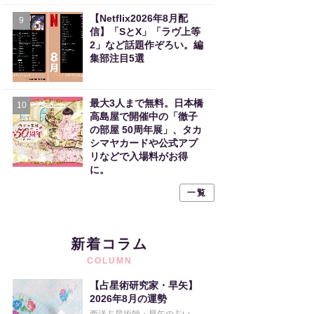
【Netflix2026年8月配
9
信】「SとX」「ラヴ上等
2」など話題作ぞろい。編
集部注目5選
最大3人まで無料。日本橋
10
高島屋で開催中の「徹子
の部屋 50周年展」、タカ
シマヤカードや公式アプ
リなどで入場料がお得
に。
一覧
新着コラム
COLUMN
【占星術研究家・早矢】
2026年8月の運勢