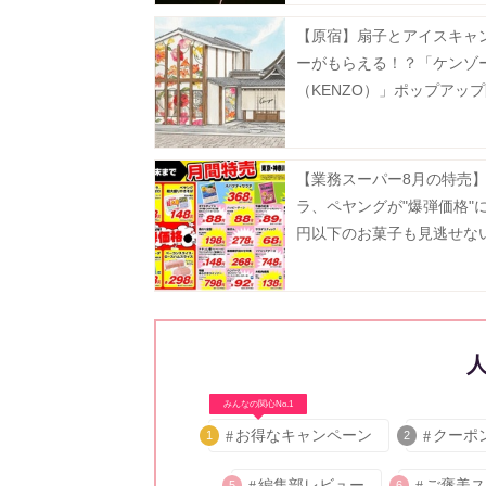
【原宿】扇子とアイスキャ
ーがもらえる！？「ケンゾ
（KENZO）」ポップアッ
《8月9日まで》
【業務スーパー8月の特売
ラ、ペヤングが"爆弾価格"に
円以下のお菓子も見逃せな
みんなの関心No.1
お得なキャンペーン
クーポ
1
2
編集部レビュー
ご褒美ス
5
6