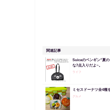
関連記事
Suicaのペンギン"夏
な7点入りだよ~。
ライフ
ミセスドーナツ全4種
グルメ