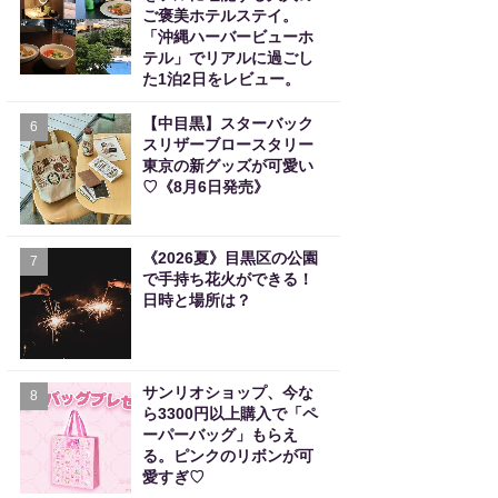
ご褒美ホテルステイ。
「沖縄ハーバービューホ
テル」でリアルに過ごし
た1泊2日をレビュー。
【中目黒】スターバック
6
スリザーブロースタリー
東京の新グッズが可愛い
♡《8月6日発売》
《2026夏》目黒区の公園
7
で手持ち花火ができる！
日時と場所は？
サンリオショップ、今な
8
ら3300円以上購入で「ペ
ーパーバッグ」もらえ
る。ピンクのリボンが可
愛すぎ♡