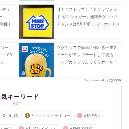
ンディ
【ミニストップ】「ミニッツメイ
ー
ド ゼロシュガー」無料券ゲットの
プ開催中
チャンスは8月10日まで！ホットス
ナックも今だけ20円引き。
】コー
マグカップで簡単に作れる平成ス
！100
イーツがアップデートして復活！
い。
「マグカップでふっくらケーキ！
モコモコ」8月3日に発売♡
Recommended by
人気キーワード
HOT
ン見つけ隊
トクトクトーキョー
松のや
3
4
イーツ
お得なイベント
SNSで話題
7
8