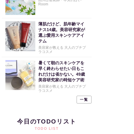
西洋占星術師・早矢の占い
Room
薄肌だけど、肌年齢マイ
ナス14歳。美容研究家が
選ぶ愛用スキンケアアイ
テム
美容家が教える 大人のプチプ
ラコスメ
暑くて朝のスキンケアを
早く終わらせたい日もこ
れだけは省かない。49歳
美容研究家の時短ケア術
美容家が教える 大人のプチプ
ラコスメ
一覧
今日のTODOリスト
TODO LIST