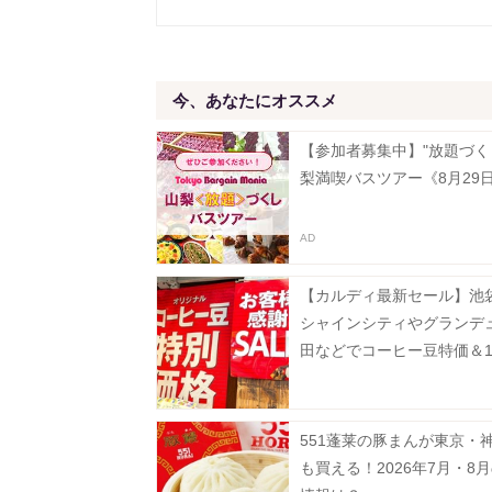
今、あなたにオススメ
【参加者募集中】"放題づく
梨満喫バスツアー《8月29
【カルディ最新セール】池
シャインシティやグランデ
田などでコーヒー豆特価＆1
フ。8月5日以降の実施店舗
551蓬莱の豚まんが東京・
も買える！2026年7月・8