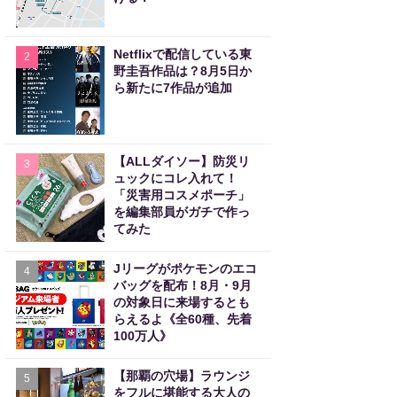
Netflixで配信している東
2
野圭吾作品は？8月5日か
ら新たに7作品が追加
【ALLダイソー】防災リ
3
ュックにコレ入れて！
「災害用コスメポーチ」
を編集部員がガチで作っ
てみた
Jリーグがポケモンのエコ
4
バッグを配布！8月・9月
の対象日に来場するとも
らえるよ《全60種、先着
100万人》
【那覇の穴場】ラウンジ
5
をフルに堪能する大人の