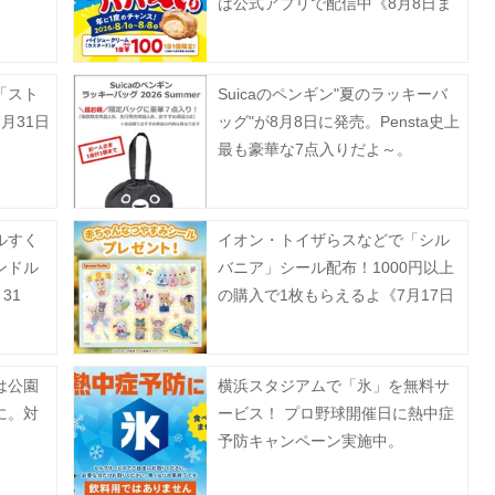
は公式アプリで配信中《8月8日ま
で》
「スト
Suicaのペンギン"夏のラッキーバ
月31日
ッグ"が8月8日に発売。Pensta史上
最も豪華な7点入りだよ～。
ルすく
イオン・トイザらスなどで「シル
ンドル
バニア」シール配布！1000円以上
31
の購入で1枚もらえるよ《7月17日
スタート》
は公園
横浜スタジアムで「氷」を無料サ
に。対
ービス！ プロ野球開催日に熱中症
予防キャンペーン実施中。