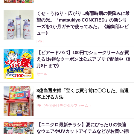
くせ・うねり・広がり...梅雨時期の髪悩みに希
望の光。「matsukiyo CONCRED」の新シリ
ーズを1か月ガチで使ってみた。《編集部レビ
ュー》
[PR]
【ビアードパパ】100円でシュークリームが買
える!お得なクーポンは公式アプリで配信中《8
月8日まで》
セール
3億当選主婦「宝くじ買う前に〇〇した」当選
率上げる方法
PR（合同会社デジタルファーム ）
【ユニクロ最新チラシ】夏にぴったりの快適
「2027年の宝くじ当選者は〇〇です」占い師
なウェアやUVカットアイテムなどがお買い得!
が暴露