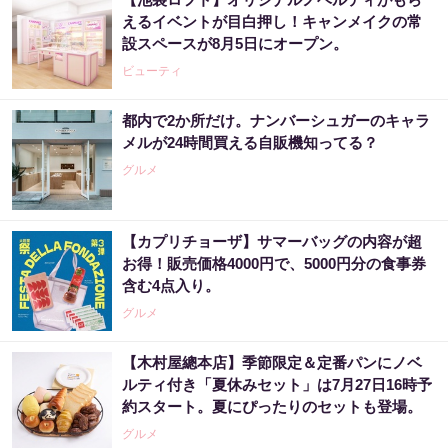
えるイベントが目白押し！キャンメイクの常
設スペースが8月5日にオープン。
ビューティ
都内で2か所だけ。ナンバーシュガーのキャラ
メルが24時間買える自販機知ってる？
グルメ
【カプリチョーザ】サマーバッグの内容が超
お得！販売価格4000円で、5000円分の食事券
含む4点入り。
グルメ
【木村屋總本店】季節限定＆定番パンにノベ
ルティ付き「夏休みセット」は7月27日16時予
約スタート。夏にぴったりのセットも登場。
グルメ