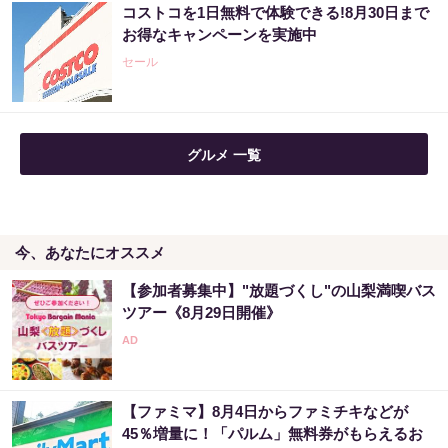
【当選】金運が上がる直前に起こるサイン
コストコを1日無料で体験できる!8月30日まで
お得なキャンペーンを実施中
PR（合同会社デジタルファーム ）
セール
グルメ 一覧
今、あなたにオススメ
【参加者募集中】"放題づくし"の山梨満喫バス
ツアー《8月29日開催》
【ファミマ】8月4日からファミチキなどが
45％増量に！「パルム」無料券がもらえるお