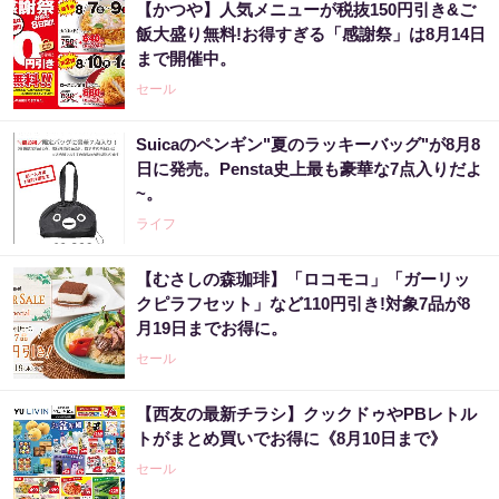
【かつや】人気メニューが税抜150円引き&ご
飯大盛り無料!お得すぎる「感謝祭」は8月14日
まで開催中。
セール
Suicaのペンギン"夏のラッキーバッグ"が8月8
日に発売。Pensta史上最も豪華な7点入りだよ
~。
ライフ
【むさしの森珈琲】「ロコモコ」「ガーリッ
クピラフセット」など110円引き!対象7品が8
月19日までお得に。
セール
【西友の最新チラシ】クックドゥやPBレトル
トがまとめ買いでお得に《8月10日まで》
セール