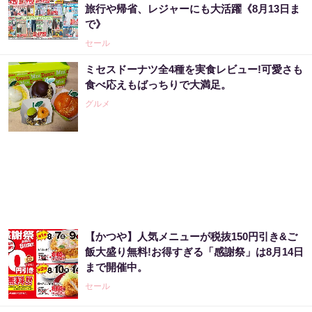
旅行や帰省、レジャーにも大活躍《8月13日ま
PR（合同会社デジタルファーム ）
で》
セール
【宝くじの裏技】当たる側に回るか、このま
ミセスドーナツ全4種を実食レビュー!可愛さも
まか
食べ応えもばっちりで大満足。
PR（合同会社デジタルファーム ）
グルメ
宝くじ当たる人だけが気づいている違い
PR（合同会社デジタルファーム ）
宝くじ当たる人は“たまたま”じゃない?!
【かつや】人気メニューが税抜150円引き&ご
飯大盛り無料!お得すぎる「感謝祭」は8月14日
まで開催中。
PR（合同会社デジタルファーム ）
セール