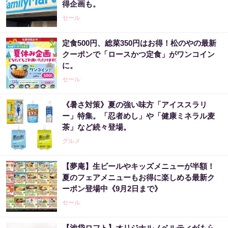
得企画も。
セール
定食500円、総菜350円はお得！松のやの最新
クーポンで「ロースかつ定食」がワンコイン
に。
セール
《暑さ対策》夏の強い味方「アイススラリ
ー」特集。「忍者めし」や「健康ミネラル麦
茶」など続々登場。
グルメ
【夢庵】生ビールやキッズメニューが半額！
夏のフェアメニューもお得に楽しめる最新ク
ーポン登場中《9月2日まで》
セール
【池袋ロフト】オリジナルノベルティがもら