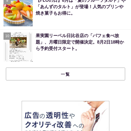
【FLOの日】8月は「夏のフルーツタルト」や
9
「あんずのタルト」が登場！人気のプリンや
焼き菓子もお得に。
果実園リーベル日比谷店の「パフェ食べ放
10
題」、月曜日限定で開催決定。8月2日18時か
ら予約受付スタート。
一覧