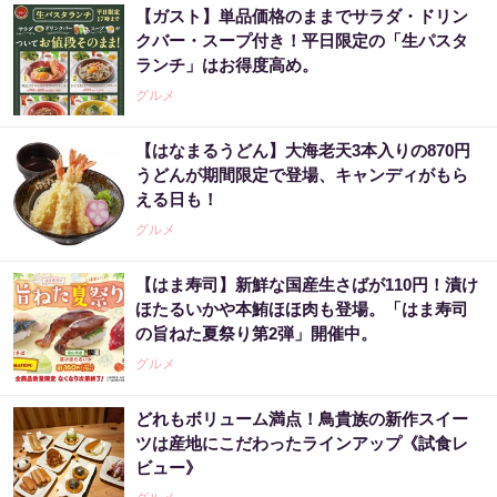
【ガスト】単品価格のままでサラダ・ドリン
クバー・スープ付き！平日限定の「生パスタ
ランチ」はお得度高め。
グルメ
【はなまるうどん】大海老天3本入りの870円
うどんが期間限定で登場、キャンディがもら
える日も！
グルメ
【はま寿司】新鮮な国産生さばが110円！漬け
ほたるいかや本鮪ほほ肉も登場。「はま寿司
の旨ねた夏祭り第2弾」開催中。
グルメ
どれもボリューム満点！鳥貴族の新作スイー
ツは産地にこだわったラインアップ《試食レ
ビュー》