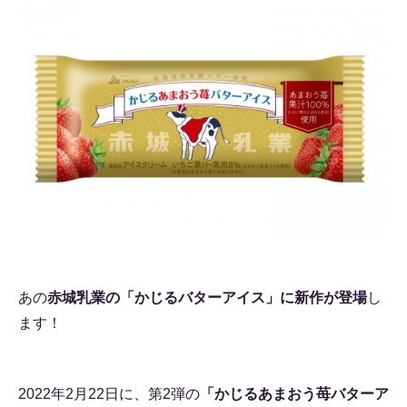
あの
赤城乳業の「かじるバターアイス」に新作が登場
し
ます！
2022年2月22日に、第2弾の
「かじるあまおう苺バターア