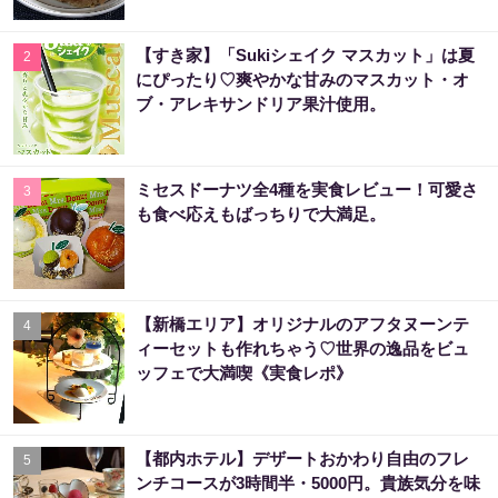
【すき家】「Sukiシェイク マスカット」は夏
2
にぴったり♡爽やかな甘みのマスカット・オ
ブ・アレキサンドリア果汁使用。
ミセスドーナツ全4種を実食レビュー！可愛さ
3
も食べ応えもばっちりで大満足。
【新橋エリア】オリジナルのアフタヌーンテ
4
ィーセットも作れちゃう♡世界の逸品をビュ
ッフェで大満喫《実食レポ》
【都内ホテル】デザートおかわり自由のフレ
5
ンチコースが3時間半・5000円。貴族気分を味