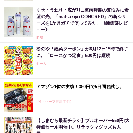
くせ・うねり・広がり...梅雨時期の髪悩みに希
望の光。「matsukiyo CONCRED」の新シリ
ーズを1か月ガチで使ってみた。《編集部レビ
ュー》
[PR]
松のや「総菜クーポン」が8月12日15時で終了
に。「ロースかつ定食」500円は継続
セール
アマゾン1位の実績！380円で5日間お試し。
PR（ハーブ健康本舗）
【しまむら最新チラシ】プルオーバー550円!大
「これから株価はこうやって動いていく」世
特価セール開催中。リラックマグッズも大
界的に活躍した天才投資家が暴露