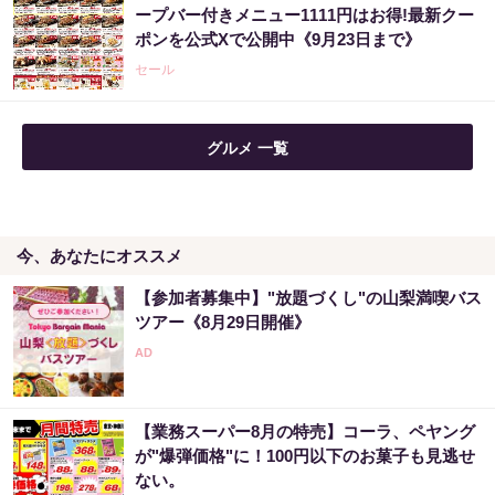
ープバー付きメニュー1111円はお得!最新クー
る新型タバコ
ポンを公式Xで公開中《9月23日まで》
PR（株式会社HAL）
セール
グルメ 一覧
今、あなたにオススメ
【参加者募集中】"放題づくし"の山梨満喫バス
ツアー《8月29日開催》
【業務スーパー8月の特売】コーラ、ペヤング
が"爆弾価格"に！100円以下のお菓子も見逃せ
ない。