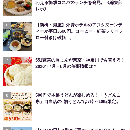
わえる衝撃コスパのランチを発見。《編集部
レポ》
【新橋・銀座】外資ホテルのアフタヌーンテ
6
ィーが平日3500円。コーヒー・紅茶フリーフ
ロー付きは破格...。
551蓬莱の豚まんが東京・神奈川でも買える！
7
2026年7月・8月の催事情報は？
500円で本格うどんが楽しめる！「うどん白
8
糸」目白店の"朝うどん"は7時～10時限定。