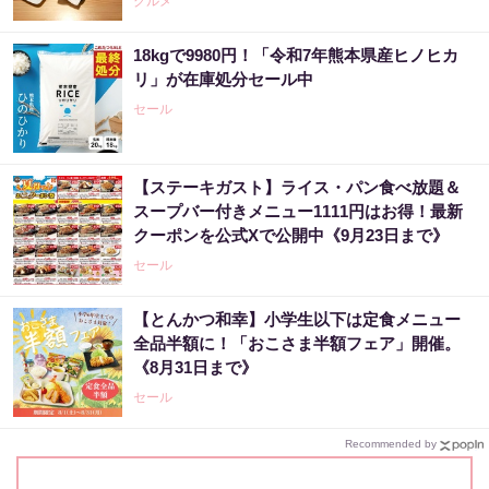
グルメ
18kgで9980円！「令和7年熊本県産ヒノヒカ
リ」が在庫処分セール中
セール
【ステーキガスト】ライス・パン食べ放題＆
スープバー付きメニュー1111円はお得！最新
クーポンを公式Xで公開中《9月23日まで》
セール
【とんかつ和幸】小学生以下は定食メニュー
全品半額に！「おこさま半額フェア」開催。
《8月31日まで》
セール
Recommended by