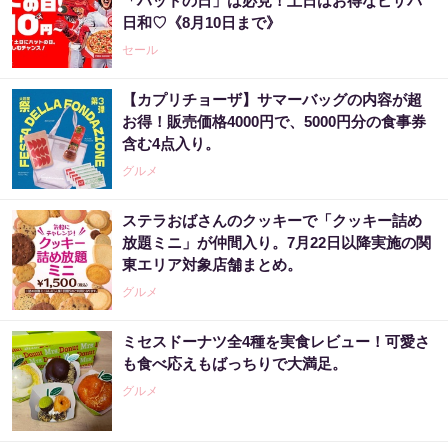
「ハットの日」は必見！土日はお得なピザパ
日和♡《8月10日まで》
セール
【カプリチョーザ】サマーバッグの内容が超
お得！販売価格4000円で、5000円分の食事券
含む4点入り。
グルメ
ステラおばさんのクッキーで「クッキー詰め
放題ミニ」が仲間入り。7月22日以降実施の関
東エリア対象店舗まとめ。
グルメ
ミセスドーナツ全4種を実食レビュー！可愛さ
も食べ応えもばっちりで大満足。
グルメ