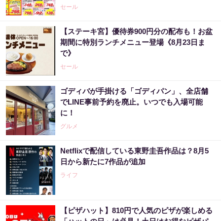
セール
【ステーキ宮】優待券900円分の配布も！お盆
期間に特別ランチメニュー登場《8月23日ま
で》
セール
ゴディバが手掛ける「ゴディパン」、全店舗
でLINE事前予約を廃止。いつでも入場可能
に！
グルメ
Netflixで配信している東野圭吾作品は？8月5
日から新たに7作品が追加
ライフ
【ピザハット】810円で人気のピザが楽しめる