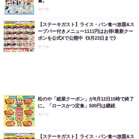
量。
PR（Acoco.）
セール
【ステーキガスト】ライス・パン食べ放題&ス
アマゾン1位の実績！380円で5日間お試し。
ープバー付きメニュー1111円はお得!最新クー
ポンを公式Xで公開中《9月23日まで》
PR（ハーブ健康本舗）
セール
市場分析が世界に認められた天才が警告「今
すぐ株価暴落に備えて下さい」
PR（Acoco.）
松のや「総菜クーポン」が8月12日15時で終了
アマゾンで大人気！血圧対策はコーヒーに足
に。「ロースかつ定食」500円は継続
してみて
セール
PR（森永乳業）
【ステーキガスト】ライス・パン食べ放題&ス
「たばこ税なし」思わぬ朗報に喫煙者が群が