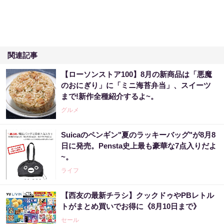
関連記事
【ローソンストア100】8月の新商品は「悪魔
のおにぎり」に「ミニ海苔弁当」、スイーツ
まで!新作全種紹介するよ~。
グルメ
Suicaのペンギン"夏のラッキーバッグ"が8月8
日に発売。Pensta史上最も豪華な7点入りだよ
~。
ライフ
【西友の最新チラシ】クックドゥやPBレトル
トがまとめ買いでお得に《8月10日まで》
セール