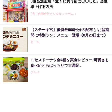
3億当選主婦「宝くじ買う前に〇〇した」当選
率上げる方法
PR（合同会社デジタルファーム ）
【ステーキ宮】優待券900円分の配布も!お盆期
出張のたびに、マイルが育つ。
間に特別ランチメニュー登場《8月23日まで》
セール
PR（クレディセゾン）
ミセスドーナツ全4種を実食レビュー!可愛さも
出張のたびに、マイルが育つ。
食べ応えもばっちりで大満足。
グルメ
PR（クレディセゾン）
「宝くじを買う前に〇〇をするだけです」7億
当選者が続出
PR（合同会社デジタルファーム ）