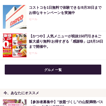
コストコを1日無料で体験できる!8月30日まで
「宝くじ、運じゃなかった」当たる人は“同じ
お得なキャンペーンを実施中
こと”してる
セール
PR（合同会社デジタルファーム ）
【かつや】人気メニューが税抜150円引き&ご
まだ宝くじ“適当に”買ってる？それ、当たら
飯大盛り無料!お得すぎる「感謝祭」は8月14日
ない人の典型です
まで開催中。
PR（合同会社デジタルファーム ）
セール
グルメ 一覧
今、あなたにオススメ
【参加者募集中】"放題づくし"の山梨満喫バス