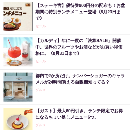
【ステーキ宮】優待券900円分の配布も！お盆
期間に特別ランチメニュー登場《8月23日ま
で》
セール
【カルディ】年に一度の「決算SALE」開催
中。世界のフルーツやお酒などがお買い得価
格に。《8月31日まで》
セール
都内で2か所だけ。ナンバーシュガーのキャラ
メルが24時間買える自販機知ってる？
グルメ
【ガスト】最大60円引き。ランチ限定でお得
になるちょい足しメニュー6つ。
グルメ