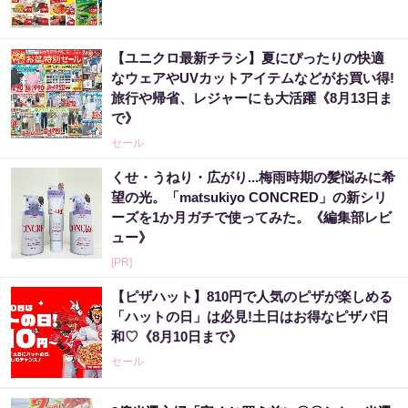
【ユニクロ最新チラシ】夏にぴったりの快適
なウェアやUVカットアイテムなどがお買い得!
旅行や帰省、レジャーにも大活躍《8月13日ま
で》
セール
くせ・うねり・広がり...梅雨時期の髪悩みに希
望の光。「matsukiyo CONCRED」の新シリ
ーズを1か月ガチで使ってみた。《編集部レビ
ュー》
[PR]
【ピザハット】810円で人気のピザが楽しめる
「ハットの日」は必見!土日はお得なピザパ日
和♡《8月10日まで》
セール