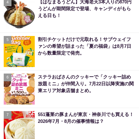
【はなまるうどん】大海老天3本入りの870円
4
うどんが期間限定で登場、キャンディがもら
える日も！
割引チケットだけで元取れる！サブウェイフ
5
ァンの希望が詰まった「夏の福袋」は8月7日
から数量限定で発売。
ステラおばさんのクッキーで「クッキー詰め
6
放題ミニ」が仲間入り。7月22日以降実施の関
東エリア対象店舗まとめ。
551蓬莱の豚まんが東京・神奈川でも買える！
7
2026年7月・8月の催事情報は？