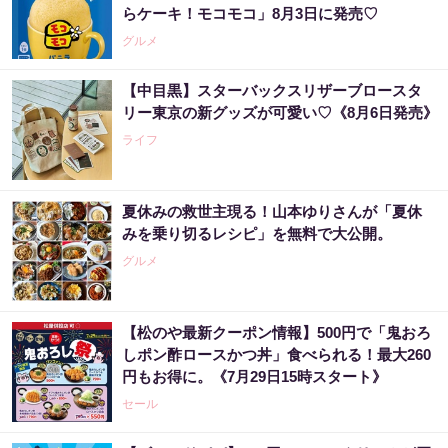
らケーキ！モコモコ」8月3日に発売♡
グルメ
【中目黒】スターバックスリザーブロースタ
リー東京の新グッズが可愛い♡《8月6日発売》
ライフ
夏休みの救世主現る！山本ゆりさんが「夏休
みを乗り切るレシピ」を無料で大公開。
グルメ
【松のや最新クーポン情報】500円で「鬼おろ
しポン酢ロースかつ丼」食べられる！最大260
円もお得に。《7月29日15時スタート》
セール