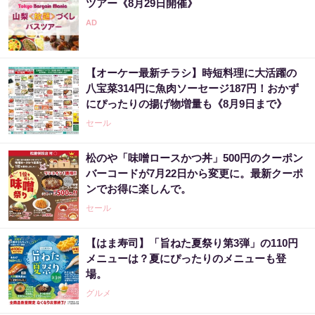
ツアー《8月29日開催》
【オーケー最新チラシ】時短料理に大活躍の
八宝菜314円に魚肉ソーセージ187円！おかず
にぴったりの揚げ物増量も《8月9日まで》
セール
松のや「味噌ロースかつ丼」500円のクーポン
バーコードが7月22日から変更に。最新クーポ
ンでお得に楽しんで。
セール
【はま寿司】「旨ねた夏祭り第3弾」の110円
メニューは？夏にぴったりのメニューも登
場。
グルメ