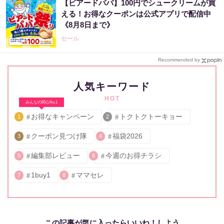
【ビアードパパ】100円でシュークリームが買
える！お得なクーポンは公式アプリで配信中
《8月8日まで》
セール
Recommended by
人気キーワード
HOT
みんなの関心No.1
お得なキャンペーン
トクトクトーキョー
1
2
クーポン見つけ隊
福袋2026
3
4
編集部レビュー
今週のお得チラシ
5
6
1buy1
ママセレ
7
8
この記事が気に入ったらいいね！しよう