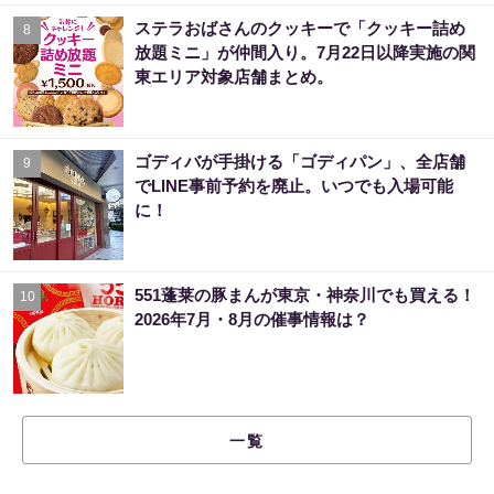
ステラおばさんのクッキーで「クッキー詰め
8
放題ミニ」が仲間入り。7月22日以降実施の関
東エリア対象店舗まとめ。
ゴディバが手掛ける「ゴディパン」、全店舗
9
でLINE事前予約を廃止。いつでも入場可能
に！
551蓬莱の豚まんが東京・神奈川でも買える！
10
2026年7月・8月の催事情報は？
一覧