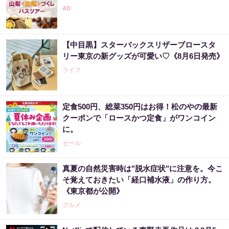
【中目黒】スターバックスリザーブロースタ
リー東京の新グッズが可愛い♡《8月6日発売》
ライフ
定食500円、総菜350円はお得！松のやの最新
クーポンで「ロースかつ定食」がワンコイン
に。
セール
真夏の自然災害時は"脱水症状"に注意を。今こ
そ覚えておきたい「経口補水液」の作り方。
《東京都が公開》
グルメ