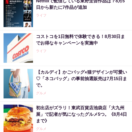
Netflixで配信している東野圭吾作品は？8月5
日から新たに7作品が追加
ライフ
コストコを1日無料で体験できる！8月30日ま
でお得なキャンペーンを実施中
ライフ
【カルディ】かごバッグ×猫デザインが可愛い
♡「ネコバッグ」の事前抽選販売は7月15日ま
で。
グルメ
初出店がズラリ！東武百貨店池袋店「大九州
展」で記者が気になったグルメ5つ。《8月4日
まで》
グルメ