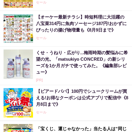
セール
【オーケー最新チラシ】時短料理に大活躍の
八宝菜314円に魚肉ソーセージ187円!おかずに
ぴったりの揚げ物増量も《8月9日まで》
セール
くせ・うねり・広がり...梅雨時期の髪悩みに希
望の光。「matsukiyo CONCRED」の新シリ
ーズを1か月ガチで使ってみた。《編集部レビ
ュー》
[PR]
【ビアードパパ】100円でシュークリームが買
える!お得なクーポンは公式アプリで配信中《8
月8日まで》
セール
「宝くじ、運じゃなかった」当たる人は“同じ