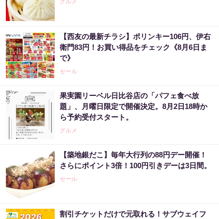
グルメ
【西友の最新チラシ】ポリンキー106円、伊右
衛門83円！お買い得品をチェック《8月6日ま
で》
セール
果実園リーベル日比谷店の「パフェ食べ放
題」、月曜日限定で開催決定。8月2日18時か
ら予約受付スタート。
グルメ
【築地銀だこ】毎年大行列の88円デー開催！
さらにポイント3倍！100円引きデーは3日間。
セール
割引チケットだけで元取れる！サブウェイフ