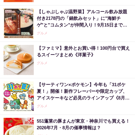
【しゃぶしゃぶ温野菜】アルコール飲み放題
付き2178円の「鍋飲みセット」に"海鮮チ
ゲ"と"コムタン"が仲間入り！9月15日までの
夏限定。
グルメ
【ファミマ】意外とお買い得！100円台で買え
るスイーツまとめ《洋菓子》
グルメ
【サーティワン×ポケモン】今年も「31ポケ
夏！」開催！新作フレーバーや限定カップ、
アイスケーキなど必見のラインアップ《8月1
日スタート》
グルメ
551蓬莱の豚まんが東京・神奈川でも買える！
2026年7月・8月の催事情報は？