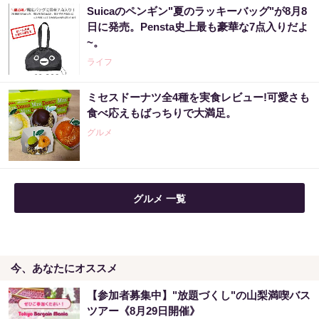
Suicaのペンギン"夏のラッキーバッグ"が8月8
日に発売。Pensta史上最も豪華な7点入りだよ
~。
ライフ
ミセスドーナツ全4種を実食レビュー!可愛さも
食べ応えもばっちりで大満足。
グルメ
グルメ 一覧
今、あなたにオススメ
【参加者募集中】"放題づくし"の山梨満喫バス
ツアー《8月29日開催》