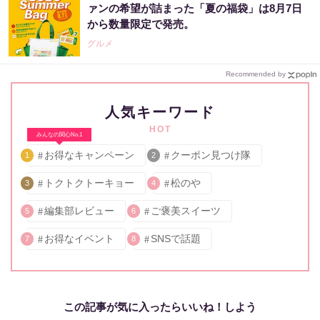
ァンの希望が詰まった「夏の福袋」は8月7日
から数量限定で発売。
グルメ
Recommended by
人気キーワード
HOT
みんなの関心No.1
お得なキャンペーン
クーポン見つけ隊
1
2
トクトクトーキョー
松のや
3
4
編集部レビュー
ご褒美スイーツ
5
6
お得なイベント
SNSで話題
7
8
この記事が気に入ったらいいね！しよう