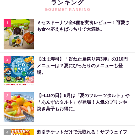
ランキング
GOURMET RANKING
ミセスドーナツ全4種を実食レビュー！可愛さ
1
も食べ応えもばっちりで大満足。
【はま寿司】「旨ねた夏祭り第3弾」の110円
2
メニューは？夏にぴったりのメニューも登
場。
【FLOの日】8月は「夏のフルーツタルト」や
3
「あんずのタルト」が登場！人気のプリンや
焼き菓子もお得に。
割引チケットだけで元取れる！サブウェイフ
4