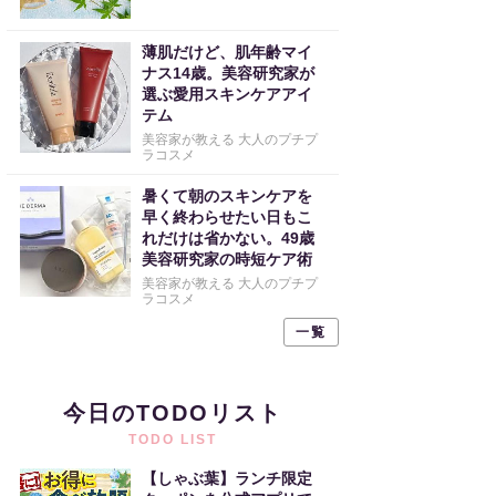
薄肌だけど、肌年齢マイ
ナス14歳。美容研究家が
選ぶ愛用スキンケアアイ
テム
美容家が教える 大人のプチプ
ラコスメ
暑くて朝のスキンケアを
早く終わらせたい日もこ
れだけは省かない。49歳
美容研究家の時短ケア術
美容家が教える 大人のプチプ
ラコスメ
一覧
今日のTODOリスト
TODO LIST
【しゃぶ葉】ランチ限定