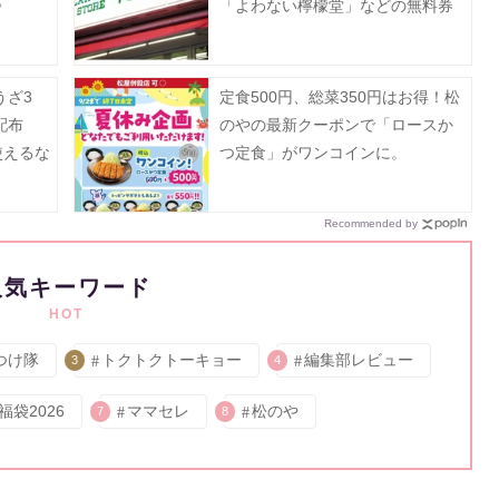
》
「よわない檸檬堂」などの無料券
が登場中！たまご10個入りで214
円などのお得企画も見逃せない。
うざ3
定食500円、総菜350円はお得！松
配布
のやの最新クーポンで「ロースか
使えるな
つ定食」がワンコインに。
Recommended by
人気キーワード
HOT
つけ隊
トクトクトーキョー
編集部レビュー
3
4
福袋2026
ママセレ
松のや
7
8