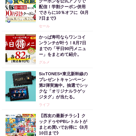
クーポンを公式アプリで
配信！学割クーポン併用
でさらに10％オフに《8月
7日まで》
セール
かっぱ寿司ならワンコイ
ンランチが叶う！8月7日
までの「平日90円メニュ
ー」をまとめて紹介。
グルメ
SixTONES×東北新幹線の
プレゼントキャンペーン
第2弾実施中。抽選でシッ
クな「オリジナルラゲッ
ジタグ」が当たる。
ライフ
【西友の最新チラシ】ク
ックドゥやPBレトルトが
まとめ買いでお得に《8月
10日まで》