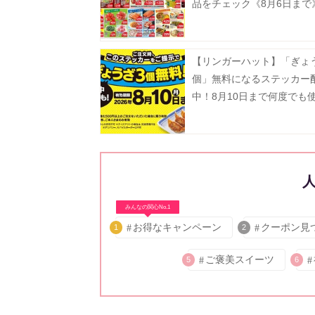
品をチェック《8月6日まで
【リンガーハット】「ぎょ
個」無料になるステッカー
中！8月10日まで何度でも
んて最高...。
みんなの関心No.1
お得なキャンペーン
クーポン見
1
2
ご褒美スイーツ
5
6