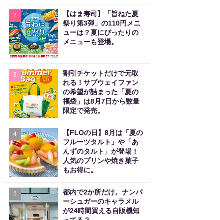
【はま寿司】「旨ねた夏
2
祭り第3弾」の110円メニ
ューは？夏にぴったりの
メニューも登場。
割引チケットだけで元取
3
れる！サブウェイファン
の希望が詰まった「夏の
福袋」は8月7日から数量
限定で発売。
【FLOの日】8月は「夏の
4
フルーツタルト」や「あ
んずのタルト」が登場！
人気のプリンや焼き菓子
もお得に。
都内で2か所だけ。ナンバ
5
ーシュガーのキャラメル
が24時間買える自販機知