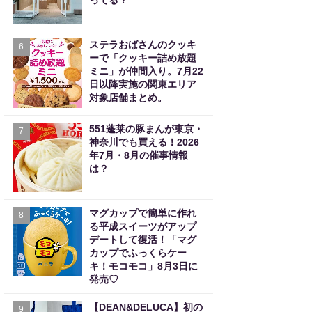
ってる？
ステラおばさんのクッキ
6
ーで「クッキー詰め放題
ミニ」が仲間入り。7月22
日以降実施の関東エリア
対象店舗まとめ。
551蓬莱の豚まんが東京・
7
神奈川でも買える！2026
年7月・8月の催事情報
は？
マグカップで簡単に作れ
8
る平成スイーツがアップ
デートして復活！「マグ
カップでふっくらケー
キ！モコモコ」8月3日に
発売♡
【DEAN&DELUCA】初の
9