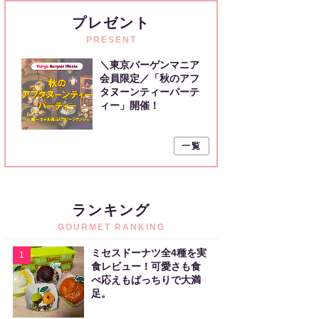
プレゼント
PRESENT
＼東京バーゲンマニア
会員限定／「秋のアフ
タヌーンティーパーテ
ィー」開催！
一覧
ランキング
GOURMET RANKING
ミセスドーナツ全4種を実
1
食レビュー！可愛さも食
べ応えもばっちりで大満
足。