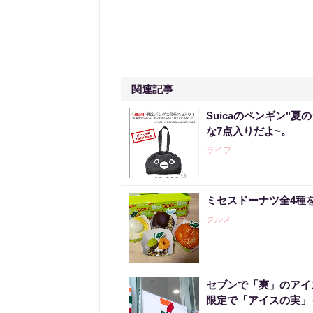
関連記事
Suicaのペンギン"夏
な7点入りだよ~。
ライフ
ミセスドーナツ全4種
グルメ
セブンで「爽」のアイ
限定で「アイスの実」