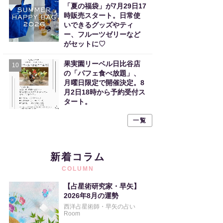
「夏の福袋」が7月29日17
時販売スタート。日常使
いできるグッズやティ
ー、フルーツゼリーなど
がセットに♡
果実園リーベル日比谷店
10
の「パフェ食べ放題」、
月曜日限定で開催決定。8
月2日18時から予約受付ス
タート。
一覧
新着コラム
COLUMN
【占星術研究家・早矢】
2026年8月の運勢
西洋占星術師・早矢の占い
Room