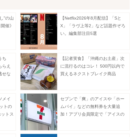
し"の山
【Netflix2026年8月配信】「Sと
日開催》
X」「ラヴ上等2」など話題作ぞろ
い。編集部注目5選
うち
【記者実食】「沖縄のお土産」次
もらえ
に流行るのはコレ！ 500円以内で
逃せな
買えるネクストブレイク商品
BEST4
ツメイ
セブンで「爽」のアイスや「ホー
ットの
ムパイ」などの無料券を大量追
ホットス
加！アプリ会員限定で「アイスの
実」も登場《8月12日まで》