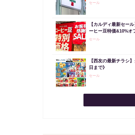
セール
【カルディ最新セール
ーヒー豆特価&10%オ
セール
【西友の最新チラシ】
日まで》
セール