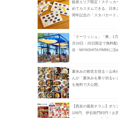
銀座エリア限定！ステッカ
めてカスタムできる、日本上
周年記念の「スタバカード
場中《8月2日から》
「クーリッシュ」「爽」1万
月24日・25日限定で無料
谷・MIYASHITA PARKに
型シェルターが登場中。
夏休みの救世主現る！山本
んが「夏休みを乗り切るレ
を無料で大公開。
【西友の最新チラシ】ポリ
106円、伊右衛門83円！お