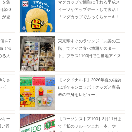
ーを集
マグカップで簡単に作れる平成ス
陸30
イーツがアップデートして復活！
」が登
「マグカップでふっくらケーキ！
モコモコ」8月3日に発売♡
個を7
東京駅すぐのラウンジ「丸善の三
配布！渋
階」でアイス食べ放題がスター
涼める大
ト。プラス1100円でご当地アイス
を好きなだけ堪能できるよ～。
ゆりさ
【マクドナルド】2026年夏の福袋
シピ」
はポケモンコラボ！グッズと商品
券の中身をレビュー。
ンキー
【ローソンストア100】8月11日ま
買い得
で「私のフルーツこれ一本」や