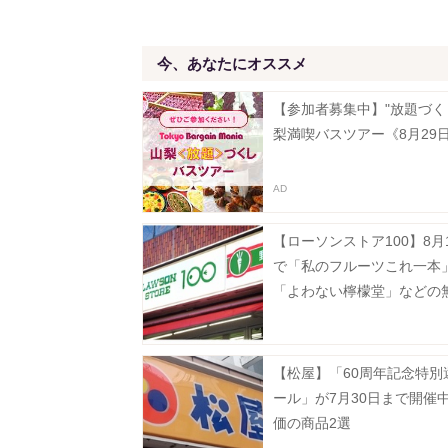
今、あなたにオススメ
【参加者募集中】"放題づく
梨満喫バスツアー《8月29
【ローソンストア100】8月
で「私のフルーツこれ一本
「よわない檸檬堂」などの
が登場中！たまご10個入りで
円などのお得企画も見逃せ
【松屋】「60周年記念特別
ール」が7月30日まで開催
価の商品2選