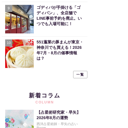
ゴディバが手掛ける「ゴ
9
ディパン」、全店舗で
LINE事前予約を廃止。い
つでも入場可能に！
551蓬莱の豚まんが東京・
10
神奈川でも買える！2026
年7月・8月の催事情報
は？
一覧
新着コラム
COLUMN
【占星術研究家・早矢】
2026年8月の運勢
西洋占星術師・早矢の占い