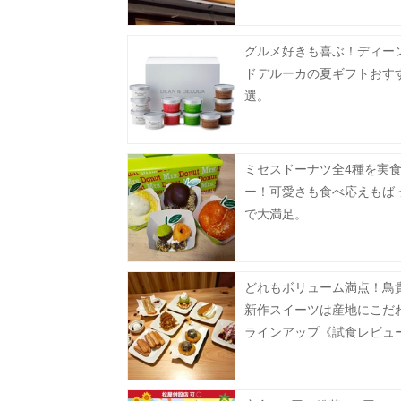
グルメ好きも喜ぶ！ディー
ドデルーカの夏ギフトおす
選。
ミセスドーナツ全4種を実
ー！可愛さも食べ応えもば
で大満足。
どれもボリューム満点！鳥
新作スイーツは産地にこだ
ラインアップ《試食レビュ