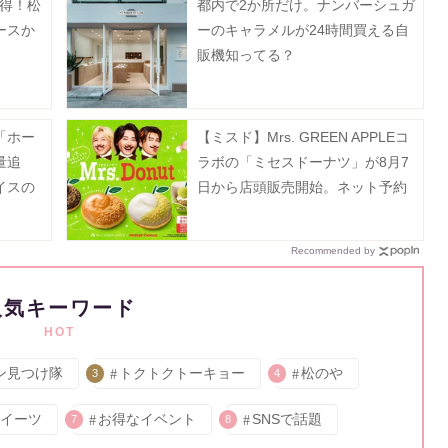
お得！松
都内で2か所だけ。ナンバーシュガ
ースか
ーのキャラメルが24時間買える自
販機知ってる？
「ホー
【ミスド】Mrs. GREEN APPLEコ
量追
ラボの「ミセスドーナツ」が8月7
イスの
日から店頭販売開始。ネット予約
》
は7月13日から順次スタート！
Recommended by
人気キーワード
HOT
ン見つけ隊
トクトクトーキョー
松のや
3
4
イーツ
お得なイベント
SNSで話題
7
8