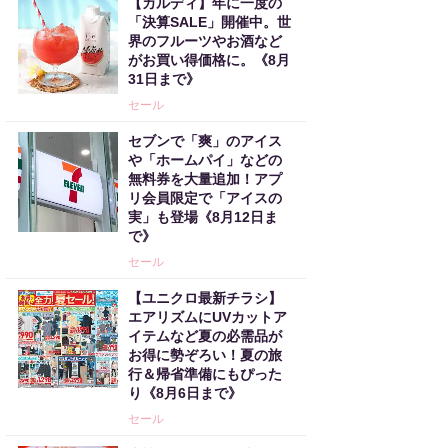
【カルディ】年に一度の
「決算SALE」開催中。世
界のフルーツやお酒など
がお買い得価格に。《8月
31日まで》
セール
セブンで「爽」のアイス
や「ホームパイ」などの
無料券を大量追加！アプ
リ会員限定で「アイスの
実」も登場《8月12日ま
で》
セール
【ユニクロ最新チラシ】
エアリズムにUVカットア
イテムなど夏の必需品が
お得に勢ぞろい！夏の旅
行＆帰省準備にもぴった
り《8月6日まで》
セール