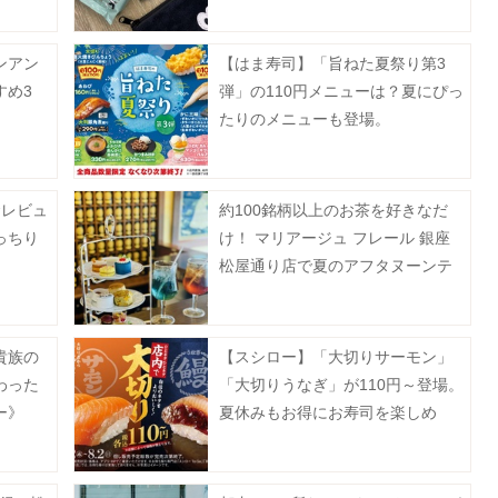
た
ンアン
【はま寿司】「旨ねた夏祭り第3
すめ3
弾」の110円メニューは？夏にぴっ
たりのメニューも登場。
食レビュ
約100銘柄以上のお茶を好きなだ
っちり
け！ マリアージュ フレール 銀座
松屋通り店で夏のアフタヌーンテ
ィーを提供。《事前予約制》
貴族の
【スシロー】「大切りサーモン」
わった
「大切りうなぎ」が110円～登場。
ー》
夏休みもお得にお寿司を楽しめ
る！