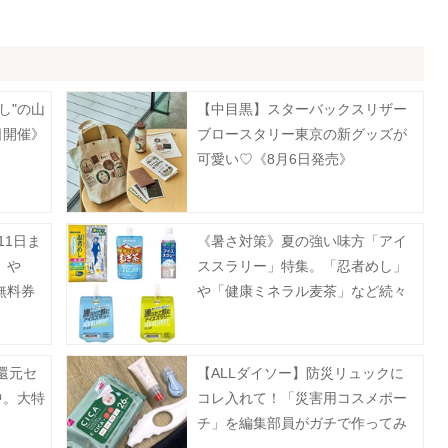
し"の山
【中目黒】スターバックスリザー
日開催》
ブロースタリー東京の新グッズが
可愛い♡《8月6日発売》
11日ま
《暑さ対策》夏の強い味方「アイ
」や
ススラリー」特集。「忍者めし」
無料券
や「健康ミネラル麦茶」など続々
214
登場。
ない。
還元セ
【ALLダイソー】防災リュックに
中。大特
コレ入れて！「災害用コスメポー
チ」を編集部員がガチで作ってみ