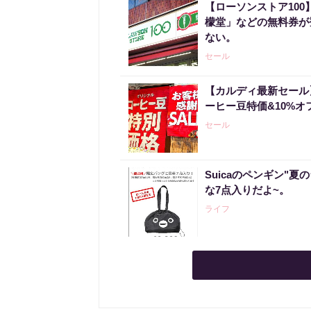
【ローソンストア100
檬堂」などの無料券が登
ない。
セール
【カルディ最新セール
ーヒー豆特価&10%オ
セール
Suicaのペンギン"夏
な7点入りだよ~。
ライフ