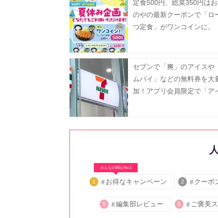
定食500円、総菜350円は
のやの最新クーポンで「ロ
つ定食」がワンコインに。
セブンで「爽」のアイスや
ムパイ」などの無料券を大
加！アプリ会員限定で「ア
実」も登場《8月12日まで
みんなの関心No.1
お得なキャンペーン
クーポ
1
2
編集部レビュー
ご褒美ス
5
6