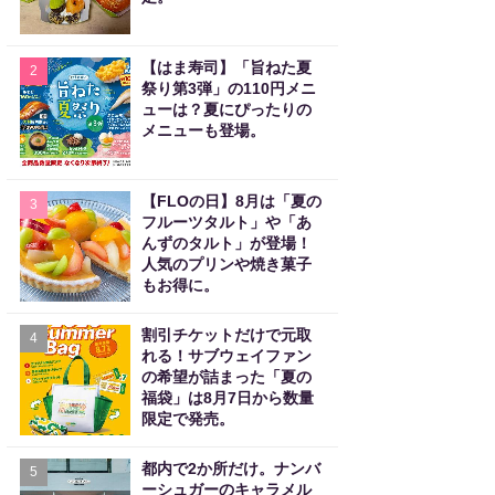
【はま寿司】「旨ねた夏
2
祭り第3弾」の110円メニ
ューは？夏にぴったりの
メニューも登場。
【FLOの日】8月は「夏の
3
フルーツタルト」や「あ
んずのタルト」が登場！
人気のプリンや焼き菓子
もお得に。
割引チケットだけで元取
4
れる！サブウェイファン
の希望が詰まった「夏の
福袋」は8月7日から数量
限定で発売。
都内で2か所だけ。ナンバ
5
ーシュガーのキャラメル