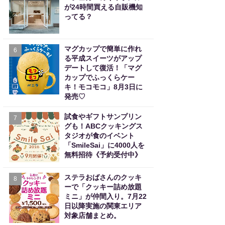
が24時間買える自販機知
ってる？
マグカップで簡単に作れ
6
る平成スイーツがアップ
デートして復活！「マグ
カップでふっくらケー
キ！モコモコ」8月3日に
発売♡
試食やギフトサンプリン
7
グも！ABCクッキングス
タジオが食のイベント
「SmileSai」に4000人を
無料招待《予約受付中》
ステラおばさんのクッキ
8
ーで「クッキー詰め放題
ミニ」が仲間入り。7月22
日以降実施の関東エリア
対象店舗まとめ。