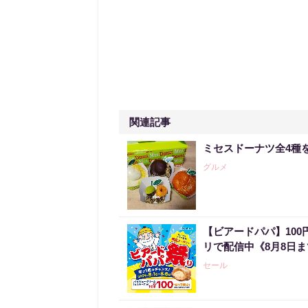
関連記事
ミセスドーナツ全4種
グルメ
【ビアードパパ】10
リで配信中《8月8日
セール