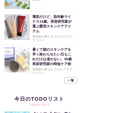
Room
薄肌だけど、肌年齢マイ
ナス14歳。美容研究家が
選ぶ愛用スキンケアアイ
テム
美容家が教える 大人のプチプ
ラコスメ
暑くて朝のスキンケアを
早く終わらせたい日もこ
れだけは省かない。49歳
美容研究家の時短ケア術
美容家が教える 大人のプチプ
ラコスメ
一覧
今日のTODOリスト
TODO LIST