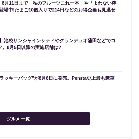
】8月11日まで「私のフルーツこれ一本」や「よわない檸
場中!たまご10個入りで214円などのお得企画も見逃せ
】池袋サンシャインシティやグランデュオ蒲田などでコ
フ。8月5日以降の実施店舗は?
のラッキーバッグ"が8月8日に発売。Pensta史上最も豪華
グルメ 一覧