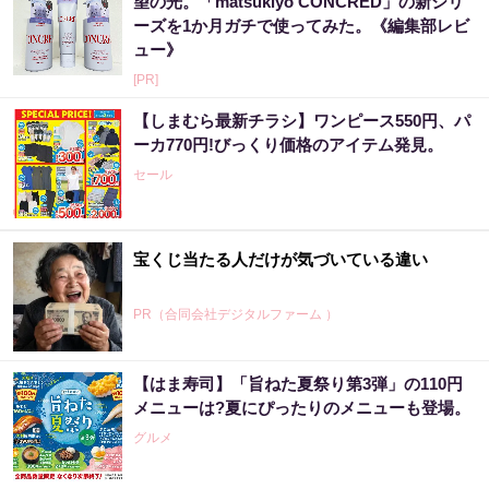
望の光。「matsukiyo CONCRED」の新シリ
ーズを1か月ガチで使ってみた。《編集部レビ
ュー》
[PR]
【しまむら最新チラシ】ワンピース550円、パ
ーカ770円!びっくり価格のアイテム発見。
セール
宝くじ当たる人だけが気づいている違い
PR（合同会社デジタルファーム ）
【はま寿司】「旨ねた夏祭り第3弾」の110円
メニューは?夏にぴったりのメニューも登場。
グルメ