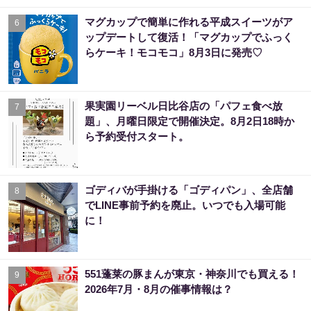
マグカップで簡単に作れる平成スイーツがア
6
ップデートして復活！「マグカップでふっく
らケーキ！モコモコ」8月3日に発売♡
果実園リーベル日比谷店の「パフェ食べ放
7
題」、月曜日限定で開催決定。8月2日18時か
ら予約受付スタート。
ゴディバが手掛ける「ゴディパン」、全店舗
8
でLINE事前予約を廃止。いつでも入場可能
に！
551蓬莱の豚まんが東京・神奈川でも買える！
9
2026年7月・8月の催事情報は？