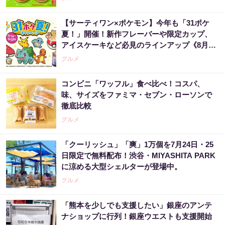
【サーティワン×ポケモン】今年も「31ポケ
夏！」開催！新作フレーバーや限定カップ、
アイスケーキなど必見のラインアップ《8月1
日スタート》
グルメ
コンビニ「ワッフル」食べ比べ！コスパ、
味、サイズをファミマ・セブン・ローソンで
徹底比較
グルメ
「クーリッシュ」「爽」1万個を7月24日・25
日限定で無料配布！渋谷・MIYASHITA PARK
に涼める大型シェルターが登場中。
グルメ
「熊本を少しでも支援したい」銀座のアンテ
ナショップに行列！銀座ウエストも支援開始