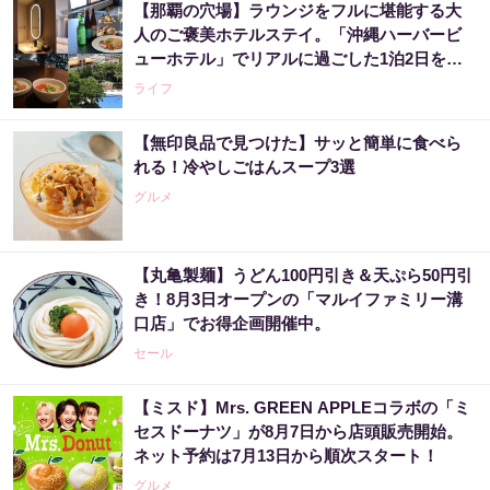
【那覇の穴場】ラウンジをフルに堪能する大
人のご褒美ホテルステイ。「沖縄ハーバービ
ューホテル」でリアルに過ごした1泊2日をレ
ビュー。
ライフ
【無印良品で見つけた】サッと簡単に食べら
れる！冷やしごはんスープ3選
グルメ
【丸亀製麺】うどん100円引き＆天ぷら50円引
き！8月3日オープンの「マルイファミリー溝
口店」でお得企画開催中。
セール
【ミスド】Mrs. GREEN APPLEコラボの「ミ
セスドーナツ」が8月7日から店頭販売開始。
ネット予約は7月13日から順次スタート！
グルメ