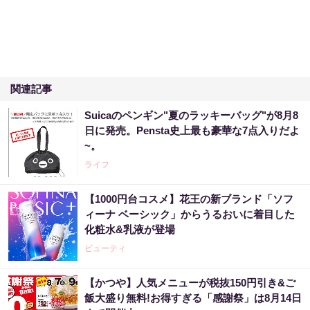
関連記事
Suicaのペンギン"夏のラッキーバッグ"が8月8
日に発売。Pensta史上最も豪華な7点入りだよ
~。
ライフ
【1000円台コスメ】花王の新ブランド「ソフ
ィーナ ベーシック」からうるおいに着目した
化粧水&乳液が登場
ビューティ
【かつや】人気メニューが税抜150円引き&ご
飯大盛り無料!お得すぎる「感謝祭」は8月14日