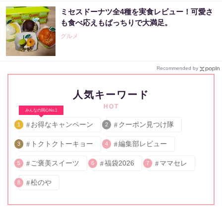
ミセスドーナツ全4種を実食レビュー！可愛さ
も食べ応えもばっちりで大満足。
グルメ
Recommended by
人気キーワード
HOT
みんなの関心No.1
お得なキャンペーン
クーポン見つけ隊
1
2
トクトクトーキョー
編集部レビュー
3
4
ご褒美スイーツ
福袋2026
ママセレ
5
6
7
松のや
8