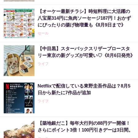
【オーケー最新チラシ】時短料理に大活躍の
八宝菜314円に魚肉ソーセージ187円！おかず
にぴったりの揚げ物増量も《8月9日まで》
セール
【中目黒】スターバックスリザーブロースタ
リー東京の新グッズが可愛い♡《8月6日発売》
ライフ
Netflixで配信している東野圭吾作品は？8月5
日から新たに7作品が追加
ライフ
【築地銀だこ】毎年大行列の88円デー開催！
さらにポイント3倍！100円引きデーは3日間。