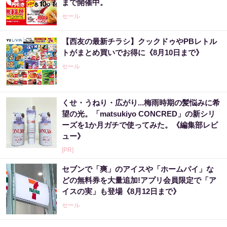
まで開催中。
セール
【西友の最新チラシ】クックドゥやPBレトル
トがまとめ買いでお得に《8月10日まで》
セール
くせ・うねり・広がり...梅雨時期の髪悩みに希
望の光。「matsukiyo CONCRED」の新シリ
ーズを1か月ガチで使ってみた。《編集部レビ
ュー》
[PR]
セブンで「爽」のアイスや「ホームパイ」な
どの無料券を大量追加!アプリ会員限定で「ア
イスの実」も登場《8月12日まで》
セール