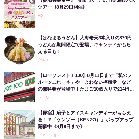
【参加者募集中】"放題づくし"の山梨満喫バス
ツアー《8月29日開催》
【はなまるうどん】大海老天3本入りの870円
うどんが期間限定で登場、キャンディがもら
える日も！
グルメ
【ローソンストア100】8月11日まで「私のフ
ルーツこれ一本」や「よわない檸檬堂」など
の無料券が登場中！たまご10個入りで214円な
どのお得企画も見逃せない。
セール
【原宿】扇子とアイスキャンディーがもらえ
る！？「ケンゾー（KENZO）」ポップアップ
開催中《8月9日まで》
ファッション