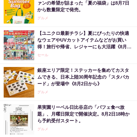
ァンの希望が詰まった「夏の福袋」は8月7日
から数量限定で発売。
グルメ
【ユニクロ最新チラシ】夏にぴったりの快適
なウェアやUVカットアイテムなどがお買い
得！旅行や帰省、レジャーにも大活躍《8月13
日まで》
セール
銀座エリア限定！ステッカーを集めてカスタ
ムできる、日本上陸30周年記念の「スタバカ
ード」が登場中《8月2日から》
グルメ
果実園リーベル日比谷店の「パフェ食べ放
題」、月曜日限定で開催決定。8月2日18時か
ら予約受付スタート。
グルメ