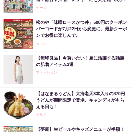
日まで》
セール
松のや「味噌ロースかつ丼」500円のクーポン
バーコードが7月22日から変更に。最新クーポ
ンでお得に楽しんで。
セール
【無印良品】今買いたい！夏に活躍する話題
の肌着アイテム3選
ファッション
【はなまるうどん】大海老天3本入りの870円
うどんが期間限定で登場、キャンディがもら
える日も！
グルメ
【夢庵】生ビールやキッズメニューが半額！