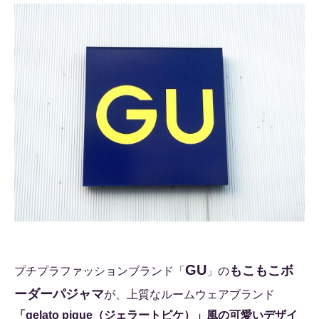
GU
もこもこボ
プチプラファッションブランド「
」の
ーダーパジャマ
が、上質なルームウェアブランド
「gelato pique（ジェラートピケ）」風の可愛いデザイ