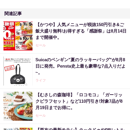
関連記事
【かつや】人気メニューが税抜150円引き&ご
飯大盛り無料!お得すぎる「感謝祭」は8月14日
まで開催中。
セール
Suicaのペンギン"夏のラッキーバッグ"が8月8
日に発売。Pensta史上最も豪華な7点入りだよ
~。
ライフ
【むさしの森珈琲】「ロコモコ」「ガーリッ
クピラフセット」など110円引き!対象7品が8
月19日までお得に。
セール
【西友の最新チラシ】クックドゥやPBレトル