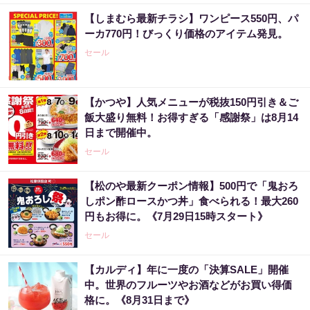
【しまむら最新チラシ】ワンピース550円、パ
ーカ770円！びっくり価格のアイテム発見。
セール
【かつや】人気メニューが税抜150円引き＆ご
飯大盛り無料！お得すぎる「感謝祭」は8月14
日まで開催中。
セール
【松のや最新クーポン情報】500円で「鬼おろ
しポン酢ロースかつ丼」食べられる！最大260
円もお得に。《7月29日15時スタート》
セール
【カルディ】年に一度の「決算SALE」開催
中。世界のフルーツやお酒などがお買い得価
格に。《8月31日まで》