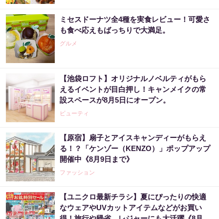
ミセスドーナツ全4種を実食レビュー！可愛さ
も食べ応えもばっちりで大満足。
グルメ
【池袋ロフト】オリジナルノベルティがもら
えるイベントが目白押し！キャンメイクの常
設スペースが8月5日にオープン。
ビューティ
【原宿】扇子とアイスキャンディーがもらえ
る！？「ケンゾー（KENZO）」ポップアップ
開催中《8月9日まで》
ファッション
【ユニクロ最新チラシ】夏にぴったりの快適
なウェアやUVカットアイテムなどがお買い
得！旅行や帰省、レジャーにも大活躍《8月13