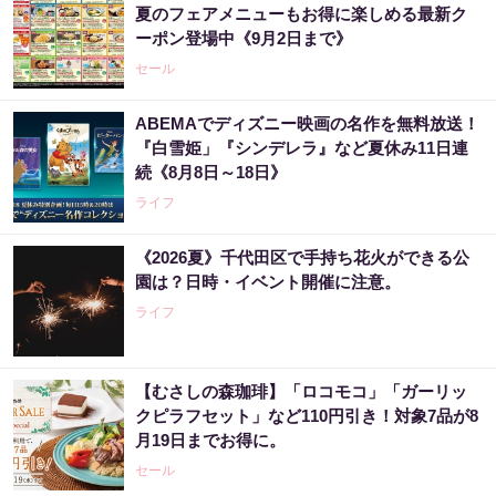
夏のフェアメニューもお得に楽しめる最新ク
ーポン登場中《9月2日まで》
セール
ABEMAでディズニー映画の名作を無料放送！
『白雪姫」『シンデレラ』など夏休み11日連
続《8月8日～18日》
ライフ
《2026夏》千代田区で手持ち花火ができる公
園は？日時・イベント開催に注意。
ライフ
【むさしの森珈琲】「ロコモコ」「ガーリッ
クピラフセット」など110円引き！対象7品が8
月19日までお得に。
セール