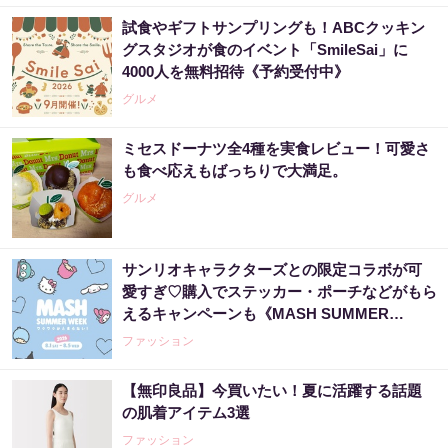
試食やギフトサンプリングも！ABCクッキン
グスタジオが食のイベント「SmileSai」に
4000人を無料招待《予約受付中》
グルメ
ミセスドーナツ全4種を実食レビュー！可愛さ
も食べ応えもばっちりで大満足。
グルメ
サンリオキャラクターズとの限定コラボが可
愛すぎ♡購入でステッカー・ポーチなどがもら
えるキャンペーンも《MASH SUMMER
WEEK 2026》
ファッション
【無印良品】今買いたい！夏に活躍する話題
の肌着アイテム3選
ファッション