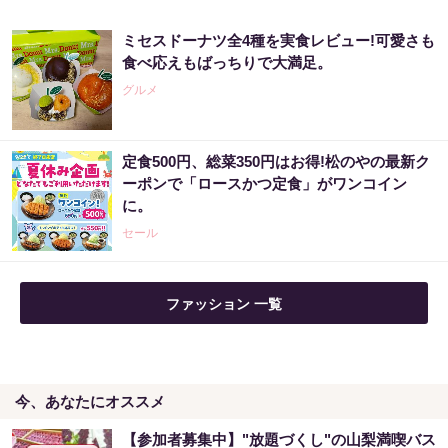
ミセスドーナツ全4種を実食レビュー!可愛さも
食べ応えもばっちりで大満足。
グルメ
定食500円、総菜350円はお得!松のやの最新ク
ーポンで「ロースかつ定食」がワンコイン
に。
セール
ファッション 一覧
今、あなたにオススメ
【参加者募集中】"放題づくし"の山梨満喫バス