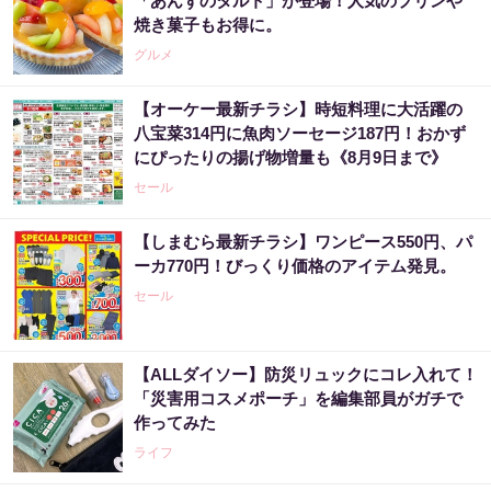
「あんずのタルト」が登場！人気のプリンや
焼き菓子もお得に。
グルメ
【オーケー最新チラシ】時短料理に大活躍の
八宝菜314円に魚肉ソーセージ187円！おかず
にぴったりの揚げ物増量も《8月9日まで》
セール
【しまむら最新チラシ】ワンピース550円、パ
ーカ770円！びっくり価格のアイテム発見。
セール
【ALLダイソー】防災リュックにコレ入れて！
「災害用コスメポーチ」を編集部員がガチで
作ってみた
ライフ