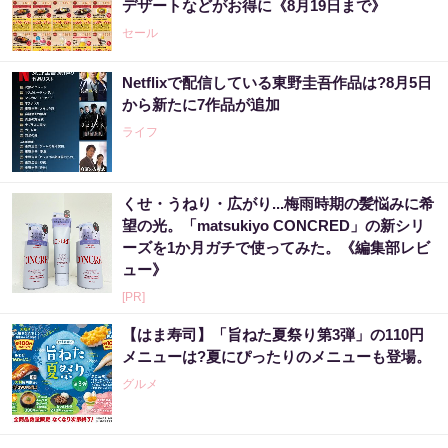
デザートなどがお得に《8月19日まで》
セール
Netflixで配信している東野圭吾作品は?8月5日
から新たに7作品が追加
ライフ
くせ・うねり・広がり...梅雨時期の髪悩みに希
望の光。「matsukiyo CONCRED」の新シリ
ーズを1か月ガチで使ってみた。《編集部レビ
ュー》
[PR]
【はま寿司】「旨ねた夏祭り第3弾」の110円
メニューは?夏にぴったりのメニューも登場。
グルメ