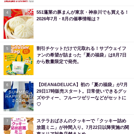
551蓬莱の豚まんが東京・神奈川でも買える！
4
2026年7月・8月の催事情報は？
割引チケットだけで元取れる！サブウェイフ
5
ァンの希望が詰まった「夏の福袋」は8月7日
から数量限定で発売。
【DEAN&DELUCA】初の「夏の福袋」が7月
6
29日17時販売スタート。日常使いできるグッ
ズやティー、フルーツゼリーなどがセットに
♡
ステラおばさんのクッキーで「クッキー詰め
7
放題ミニ」が仲間入り。7月22日以降実施の関
東エリア対象店舗まとめ。