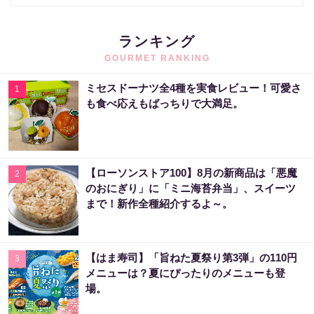
ランキング
GOURMET RANKING
ミセスドーナツ全4種を実食レビュー！可愛さ
1
も食べ応えもばっちりで大満足。
【ローソンストア100】8月の新商品は「悪魔
2
のおにぎり」に「ミニ海苔弁当」、スイーツ
まで！新作全種紹介するよ～。
【はま寿司】「旨ねた夏祭り第3弾」の110円
3
メニューは？夏にぴったりのメニューも登
場。