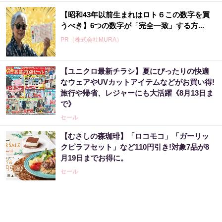
【昭和43年以前生まれはロト６この数字を買
うべき】6つの数字が「完全一致」する方...
PR（株式会社MURA）
【ユニクロ最新チラシ】夏にぴったりの快適
なウェアやUVカットアイテムなどがお買い得!
旅行や帰省、レジャーにも大活躍《8月13日ま
で》
セール
【むさしの森珈琲】「ロコモコ」「ガーリッ
クピラフセット」など110円引き!対象7品が8
月19日までお得に。
セール