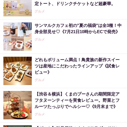
定トート、ドリンクチケットなど超豪華。
グルメ
サンマルクカフェ初の"夏の福袋"は全3種！中
身全部見せ♡《7月21日10時からECで発売》
グルメ
どれもボリューム満点！鳥貴族の新作スイー
ツは産地にこだわったラインアップ《試食レ
ビュー》
グルメ
【渋谷＆横浜】くまのプーさんの期間限定ア
フタヌーンティーを実食レビュー。野菜とフ
ルーツたっぷりでヘルシー♡《9月末まで》
グルメ