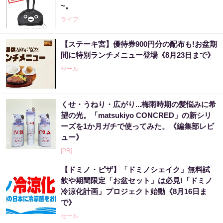
~。
ライフ
【ステーキ宮】優待券900円分の配布も!お盆期
間に特別ランチメニュー登場《8月23日まで》
セール
くせ・うねり・広がり...梅雨時期の髪悩みに希
望の光。「matsukiyo CONCRED」の新シリ
ーズを1か月ガチで使ってみた。《編集部レビ
ュー》
[PR]
【ドミノ・ピザ】「ドミノシェイク」無料試
飲や期間限定「お盆セット」は必見!「ドミノ
冷涼化計画」プロジェクト始動《8月16日ま
で》
セール