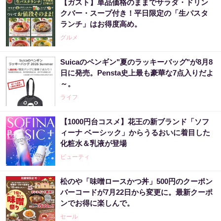
【ガスト】単品価格のままでサラダ・ドリン
クバー・スープ付き！平日限定の「生パスタ
ランチ」はお得度高め。
グルメ
Suicaのペンギン"夏のラッキーバッグ"が8月8
日に発売。Pensta史上最も豪華な7点入りだよ
～。
ライフ
【1000円台コスメ】花王の新ブランド「ソフ
ィーナ ベーシック」からうるおいに着目した
化粧水＆乳液が登場
ビューティ
松のや「味噌ロースかつ丼」500円のクーポン
バーコードが7月22日から変更に。最新クーポ
ンでお得に楽しんで。
セール