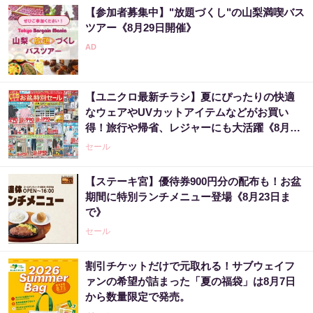
【参加者募集中】"放題づくし"の山梨満喫バス
ツアー《8月29日開催》
【ユニクロ最新チラシ】夏にぴったりの快適
なウェアやUVカットアイテムなどがお買い
得！旅行や帰省、レジャーにも大活躍《8月13
日まで》
セール
【ステーキ宮】優待券900円分の配布も！お盆
期間に特別ランチメニュー登場《8月23日ま
で》
セール
割引チケットだけで元取れる！サブウェイフ
ァンの希望が詰まった「夏の福袋」は8月7日
から数量限定で発売。