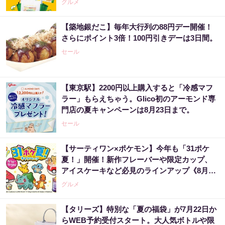
グルメ
【築地銀だこ】毎年大行列の88円デー開催！
さらにポイント3倍！100円引きデーは3日間。
セール
【東京駅】2200円以上購入すると「冷感マフ
ラー」もらえちゃう。Glico初のアーモンド専
門店の夏キャンペーンは8月23日まで。
セール
【サーティワン×ポケモン】今年も「31ポケ
夏！」開催！新作フレーバーや限定カップ、
アイスケーキなど必見のラインアップ《8月1
日スタート》
グルメ
【タリーズ】特別な「夏の福袋」が7月22日か
らWEB予約受付スタート。大人気ボトルや限