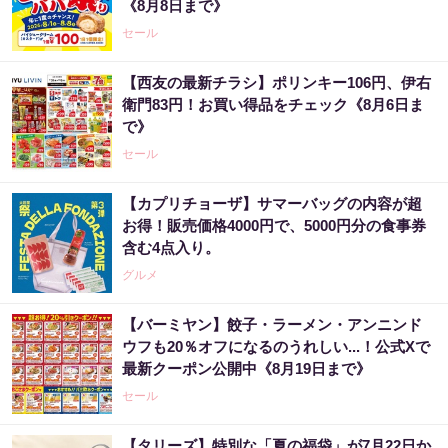
《8月8日まで》
セール
【西友の最新チラシ】ポリンキー106円、伊右
衛門83円！お買い得品をチェック《8月6日ま
で》
セール
【カプリチョーザ】サマーバッグの内容が超
お得！販売価格4000円で、5000円分の食事券
含む4点入り。
グルメ
【バーミヤン】餃子・ラーメン・アンニンド
ウフも20％オフになるのうれしい...！公式Xで
最新クーポン公開中《8月19日まで》
セール
【タリーズ】特別な「夏の福袋」が7月22日か