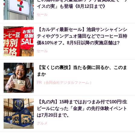
イスの実」も登場《8月12日まで》
セール
【カルディ最新セール】池袋サンシャインシ
ティやグランデュオ蒲田などでコーヒー豆特
価&10%オフ。8月5日以降の実施店舗は?
セール
【宝くじの裏技】当たる側に回るか、このま
まか
PR（合同会社デジタルファーム ）
【丸の内】15時まではおつまみ付で100円!生
ビールになった「金麦」の先行体験イベント
は7月20日まで。
グルメ