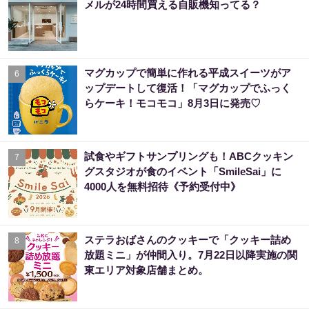
メルが24時間買える自販機知ってる？
マグカップで簡単に作れる平成スイーツがア
6
ップデートして復活！「マグカップでふっく
らケーキ！モコモコ」8月3日に発売♡
試食やギフトサンプリングも！ABCクッキン
7
グスタジオが食のイベント「SmileSai」に
4000人を無料招待《予約受付中》
ステラおばさんのクッキーで「クッキー詰め
8
放題ミニ」が仲間入り。7月22日以降実施の関
東エリア対象店舗まとめ。