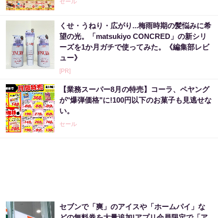
セール
くせ・うねり・広がり...梅雨時期の髪悩みに希
望の光。「matsukiyo CONCRED」の新シリ
ーズを1か月ガチで使ってみた。《編集部レビ
ュー》
[PR]
【業務スーパー8月の特売】コーラ、ペヤング
が"爆弾価格"に!100円以下のお菓子も見逃せな
い。
セール
セブンで「爽」のアイスや「ホームパイ」な
どの無料券を大量追加!アプリ会員限定で「ア