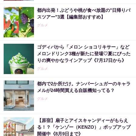
都内出発！ぶどうや桃が食べ放題の"日帰りバ
スツアー"3選【編集部おすすめ】
グルメ
ゴディバから「メロン ショコリキサー」など
メロンドリンク3種が新たに登場♡夏にぴった
りの爽やかなラインアップ《7月17日から》
グルメ
都内で2か所だけ。ナンバーシュガーのキャラ
メルが24時間買える自販機知ってる？
グルメ
【原宿】扇子とアイスキャンディーがもらえ
る！？「ケンゾー（KENZO）」ポップアップ
開催中《8月9日まで》