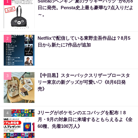
Suicaのペンギン"夏のラッキーバッグ"が8月8
1
日に発売。Pensta史上最も豪華な7点入りだよ
～。
Netflixで配信している東野圭吾作品は？8月5
2
日から新たに7作品が追加
【中目黒】スターバックスリザーブロースタ
3
リー東京の新グッズが可愛い♡《8月6日発
売》
Jリーグがポケモンのエコバッグを配布！8
4
月・9月の対象日に来場するともらえるよ《全
60種、先着100万人》