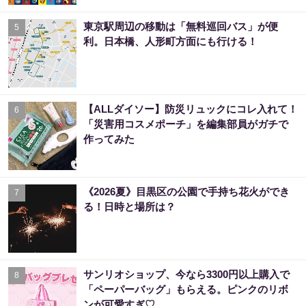
東京駅周辺の移動は「無料巡回バス」が便
5
利。日本橋、人形町方面にも行ける！
【ALLダイソー】防災リュックにコレ入れて！
6
「災害用コスメポーチ」を編集部員がガチで
作ってみた
《2026夏》目黒区の公園で手持ち花火ができ
7
る！日時と場所は？
サンリオショップ、今なら3300円以上購入で
8
「ペーパーバッグ」もらえる。ピンクのリボ
ンが可愛すぎ♡