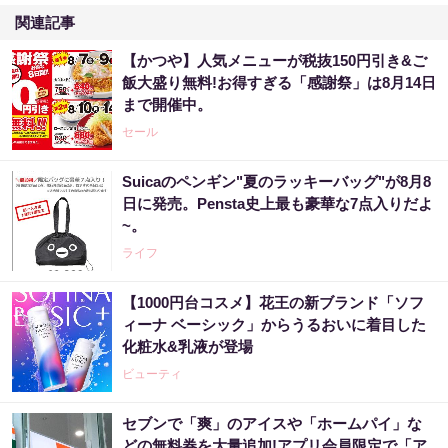
関連記事
【かつや】人気メニューが税抜150円引き&ご
飯大盛り無料!お得すぎる「感謝祭」は8月14日
まで開催中。
セール
Suicaのペンギン"夏のラッキーバッグ"が8月8
日に発売。Pensta史上最も豪華な7点入りだよ
~。
ライフ
【1000円台コスメ】花王の新ブランド「ソフ
ィーナ ベーシック」からうるおいに着目した
化粧水&乳液が登場
ビューティ
セブンで「爽」のアイスや「ホームパイ」な
どの無料券を大量追加!アプリ会員限定で「ア