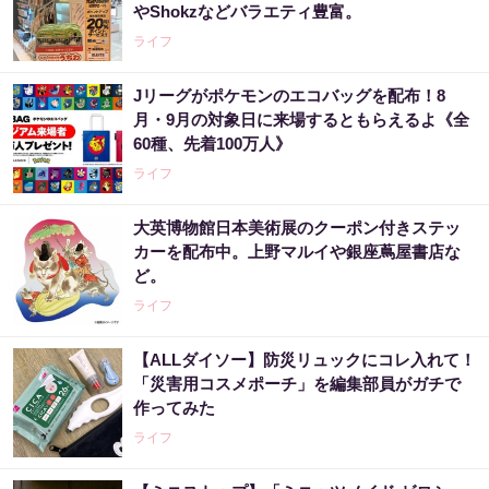
やShokzなどバラエティ豊富。
ライフ
Jリーグがポケモンのエコバッグを配布！8
月・9月の対象日に来場するともらえるよ《全
60種、先着100万人》
ライフ
大英博物館日本美術展のクーポン付きステッ
カーを配布中。上野マルイや銀座蔦屋書店な
ど。
ライフ
【ALLダイソー】防災リュックにコレ入れて！
「災害用コスメポーチ」を編集部員がガチで
作ってみた
ライフ