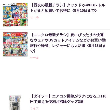
【西友の最新チラシ】クックドゥやPBレトル
宝くじ当たる人だけが気づいている違い
トがまとめ買いでお得に《8月10日まで》
セール
PR（合同会社デジタルファーム ）
【ユニクロ最新チラシ】夏にぴったりの快適
宝くじ当たる人は“たまたま”じゃない?!
なウェアやUVカットアイテムなどがお買い得!
旅行や帰省、レジャーにも大活躍《8月13日ま
PR（合同会社デジタルファーム ）
で》
セール
「え、こんなセールやってたの？」80％OFF
以上が続々登場！Amazonの本気が...
PR（Amazon）
「2027年の宝くじ当選者は〇〇です」占い師
【ダイソー】エアコン掃除がラクになる...!110
が暴露
円で買える便利お掃除グッズ3選
PR（合同会社デジタルファーム ）
ライフ