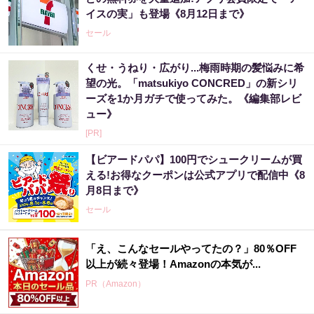
イスの実」も登場《8月12日まで》
セール
くせ・うねり・広がり...梅雨時期の髪悩みに希
望の光。「matsukiyo CONCRED」の新シリ
ーズを1か月ガチで使ってみた。《編集部レビ
ュー》
[PR]
【ビアードパパ】100円でシュークリームが買
える!お得なクーポンは公式アプリで配信中《8
月8日まで》
セール
「え、こんなセールやってたの？」80％OFF
以上が続々登場！Amazonの本気が...
PR（Amazon）