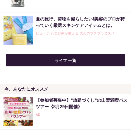
【宝くじの裏技】当たる側に回るか、このま
夏の旅行、荷物を減らしたい!美容のプロが持
まか
っていく厳選スキンケアアイテムとは。
PR（合同会社デジタルファーム ）
ビューティ,美容家が教える 大人のプチプラコスメ
ライフ 一覧
今、あなたにオススメ
【参加者募集中】"放題づくし"の山梨満喫バス
ツアー《8月29日開催》