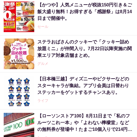
【かつや】人気メニューが税抜150円引き＆ご
飯大盛り無料！お得すぎる「感謝祭」は8月14
日まで開催中。
セール
ステラおばさんのクッキーで「クッキー詰め
放題ミニ」が仲間入り。7月22日以降実施の関
東エリア対象店舗まとめ。
グルメ
【日本橋三越】ディズニーやピクサーなどの
スターキャラが集結。アプリ会員は日替わり
ステッカーをゲットするチャンスあり。
ライフ
【ローソンストア100】8月11日まで「私のフ
ルーツこれ一本」や「よわない檸檬堂」など
の無料券が登場中！たまご10個入りで214円な
どのお得企画も見逃せない。