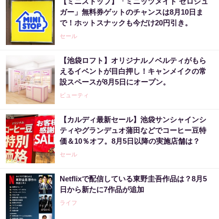
【ミニストップ】「ミニッツメイド ゼロシュ
ガー」無料券ゲットのチャンスは8月10日ま
で！ホットスナックも今だけ20円引き。
セール
【池袋ロフト】オリジナルノベルティがもら
えるイベントが目白押し！キャンメイクの常
設スペースが8月5日にオープン。
ビューティ
【カルディ最新セール】池袋サンシャインシ
ティやグランデュオ蒲田などでコーヒー豆特
価＆10％オフ。8月5日以降の実施店舗は？
セール
Netflixで配信している東野圭吾作品は？8月5
日から新たに7作品が追加
ライフ