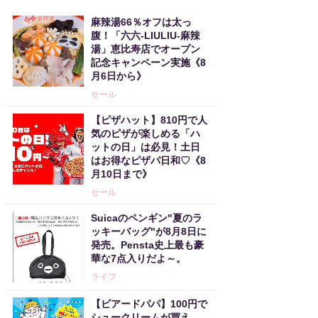
麻辣湯66％オフは太っ
腹！「六六-LIULIU-麻辣
湯」恵比寿店でオープン
記念キャンペーン実施《8
月6日から》
セール
【ピザハット】810円で人
気のピザが楽しめる「ハ
ットの日」は必見！土日
はお得なピザパ日和♡《8
月10日まで》
セール
Suicaのペンギン"夏のラ
ッキーバッグ"が8月8日に
発売。Pensta史上最も豪
華な7点入りだよ～。
ライフ
【ビアードパパ】100円で
シュークリームが買え