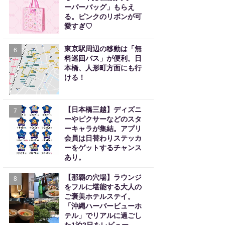
ーパーバッグ」もらえ
る。ピンクのリボンが可
愛すぎ♡
東京駅周辺の移動は「無
6
料巡回バス」が便利。日
本橋、人形町方面にも行
ける！
【日本橋三越】ディズニ
7
ーやピクサーなどのスタ
ーキャラが集結。アプリ
会員は日替わりステッカ
ーをゲットするチャンス
あり。
【那覇の穴場】ラウンジ
8
をフルに堪能する大人の
ご褒美ホテルステイ。
「沖縄ハーバービューホ
テル」でリアルに過ごし