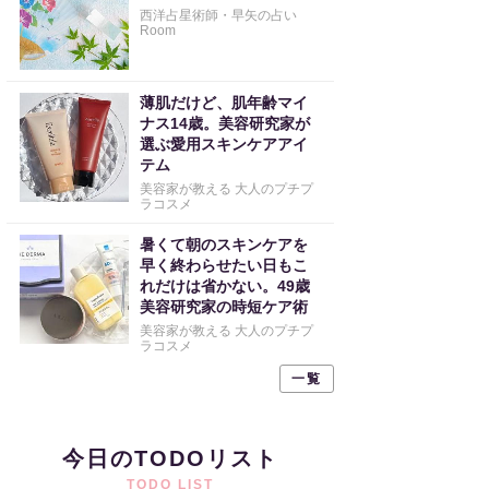
西洋占星術師・早矢の占い
Room
薄肌だけど、肌年齢マイ
ナス14歳。美容研究家が
選ぶ愛用スキンケアアイ
テム
美容家が教える 大人のプチプ
ラコスメ
暑くて朝のスキンケアを
早く終わらせたい日もこ
れだけは省かない。49歳
美容研究家の時短ケア術
美容家が教える 大人のプチプ
ラコスメ
一覧
今日のTODOリスト
TODO LIST