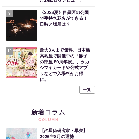
た1泊2日をレビュー。
《2026夏》目黒区の公園
9
で手持ち花火ができる！
日時と場所は？
最大3人まで無料。日本橋
10
高島屋で開催中の「徹子
の部屋 50周年展」、タカ
シマヤカードや公式アプ
リなどで入場料がお得
に。
一覧
新着コラム
COLUMN
【占星術研究家・早矢】
2026年8月の運勢