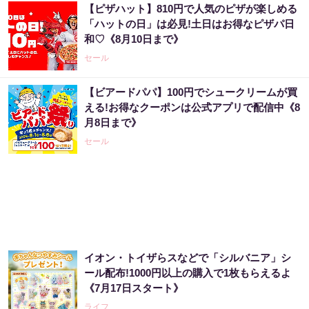
【ピザハット】810円で人気のピザが楽しめる
「ハットの日」は必見!土日はお得なピザパ日
和♡《8月10日まで》
セール
【ビアードパパ】100円でシュークリームが買
える!お得なクーポンは公式アプリで配信中《8
月8日まで》
セール
イオン・トイザらスなどで「シルバニア」シ
ール配布!1000円以上の購入で1枚もらえるよ
《7月17日スタート》
ライフ