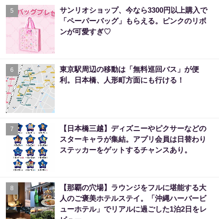
サンリオショップ、今なら3300円以上購入で
5
「ペーパーバッグ」もらえる。ピンクのリボ
ンが可愛すぎ♡
東京駅周辺の移動は「無料巡回バス」が便
6
利。日本橋、人形町方面にも行ける！
【日本橋三越】ディズニーやピクサーなどの
7
スターキャラが集結。アプリ会員は日替わり
ステッカーをゲットするチャンスあり。
【那覇の穴場】ラウンジをフルに堪能する大
8
人のご褒美ホテルステイ。「沖縄ハーバービ
ューホテル」でリアルに過ごした1泊2日をレ