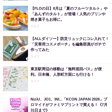
【FLOの日】8月は「夏のフルーツタルト」や
「あんずのタルト」が登場！人気のプリンや
焼き菓子もお得に。
グルメ
【ALLダイソー】防災リュックにコレ入れて！
「災害用コスメポーチ」を編集部員がガチで
作ってみた
ライフ
東京駅周辺の移動は「無料巡回バス」が便
利。日本橋、人形町方面にも行ける！
ライフ
NiziU、JO1、INI...「KCON JAPAN 2026」ブ
ロマイドがファミマプリントで買える！《7月
31日まで》