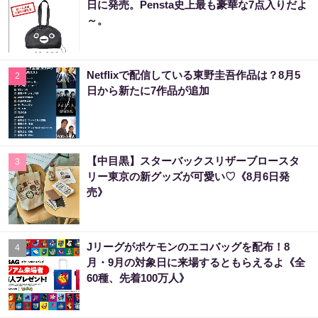
日に発売。Pensta史上最も豪華な7点入りだよ
～。
Netflixで配信している東野圭吾作品は？8月5
2
日から新たに7作品が追加
【中目黒】スターバックスリザーブロースタ
3
リー東京の新グッズが可愛い♡《8月6日発
売》
Jリーグがポケモンのエコバッグを配布！8
4
月・9月の対象日に来場するともらえるよ《全
60種、先着100万人》