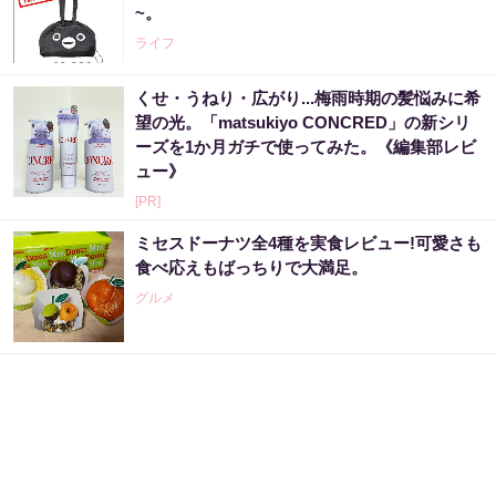
~。
ライフ
くせ・うねり・広がり...梅雨時期の髪悩みに希
望の光。「matsukiyo CONCRED」の新シリ
ーズを1か月ガチで使ってみた。《編集部レビ
ュー》
[PR]
ミセスドーナツ全4種を実食レビュー!可愛さも
食べ応えもばっちりで大満足。
グルメ