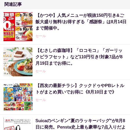
関連記事
【かつや】人気メニューが税抜150円引き&ご
飯大盛り無料!お得すぎる「感謝祭」は8月14日
まで開催中。
セール
【むさしの森珈琲】「ロコモコ」「ガーリッ
クピラフセット」など110円引き!対象7品が8
月19日までお得に。
セール
【西友の最新チラシ】クックドゥやPBレトル
トがまとめ買いでお得に《8月10日まで》
セール
Suicaのペンギン"夏のラッキーバッグ"が8月8
日に発売。Pensta史上最も豪華な7点入りだよ