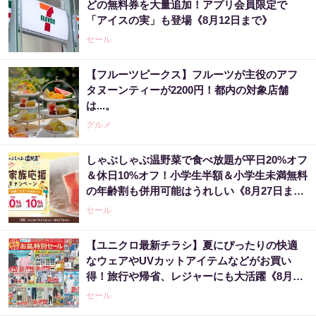
どの無料券を大量追加！アプリ会員限定で
「アイスの実」も登場《8月12日まで》
セール
【フルーツピークス】フルーツが主役のアフ
タヌーンティーが2200円！都内の対象店舗
は...。
グルメ
しゃぶしゃぶ温野菜で食べ放題が平日20%オフ
＆休日10%オフ！小学生半額＆小学生未満無料
の年齢割も併用可能はうれしい《8月27日ま
で》
セール
【ユニクロ最新チラシ】夏にぴったりの快適
なウェアやUVカットアイテムなどがお買い
得！旅行や帰省、レジャーにも大活躍《8月13
日まで》
セール