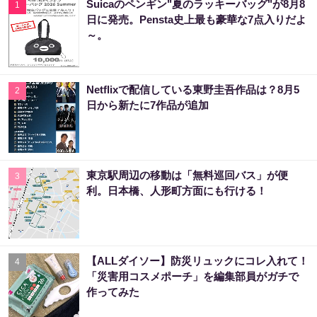
Suicaのペンギン"夏のラッキーバッグ"が8月8
1
日に発売。Pensta史上最も豪華な7点入りだよ
～。
Netflixで配信している東野圭吾作品は？8月5
2
日から新たに7作品が追加
東京駅周辺の移動は「無料巡回バス」が便
3
利。日本橋、人形町方面にも行ける！
【ALLダイソー】防災リュックにコレ入れて！
4
「災害用コスメポーチ」を編集部員がガチで
作ってみた