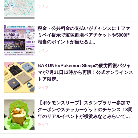
ライフ
税金・公共料金の支払いがチャンスに！ファ
ミペイ提示で宝塚劇場ペアチケットや5000円
相当のポイントが当たるよ。
ライフ
BAKUNE×Pokemon Sleepの疲労回復パジャ
マが7月31日12時から再販！公式オンラインス
トア限定。
ライフ
【ポケモンスリープ】スタンプラリー参加で
クーポンやステッカーゲットのチャンス！3周
年のリアルイベントが横浜みなとみらいで開
催中《8月23日まで》
ライフ