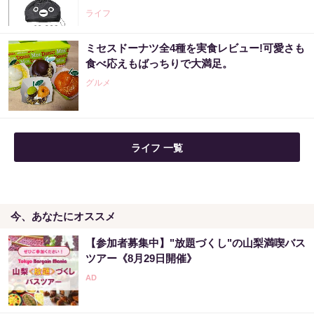
PR（合同会社デジタルファーム ）
ライフ
ミセスドーナツ全4種を実食レビュー!可愛さも
【宝くじの裏技】当たる側に回るか、このま
食べ応えもばっちりで大満足。
まか
グルメ
PR（合同会社デジタルファーム ）
【宝くじ何年も買って一度も当たらない人
ライフ 一覧
へ】原因、はっきりしてます
PR（合同会社デジタルファーム ）
今、あなたにオススメ
宝くじ“なんとなく”で買っている限り変わら
ない
【参加者募集中】"放題づくし"の山梨満喫バス
PR（合同会社デジタルファーム ）
ツアー《8月29日開催》
「宝くじ、運じゃなかった」当たる人は“同じ