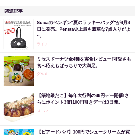
関連記事
Suicaのペンギン"夏のラッキーバッグ"が8月8
日に発売。Pensta史上最も豪華な7点入りだよ
~。
ライフ
ミセスドーナツ全4種を実食レビュー!可愛さも
食べ応えもばっちりで大満足。
グルメ
【築地銀だこ】毎年大行列の88円デー開催!さ
らにポイント3倍!100円引きデーは3日間。
セール
【ビアードパパ】100円でシュークリームが買