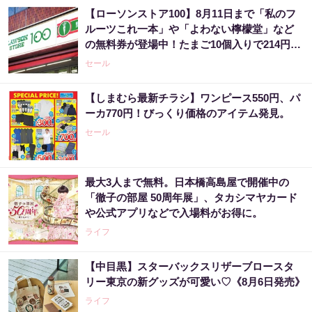
こと”してる
【ローソンストア100】8月11日まで「私のフ
PR（合同会社デジタルファーム ）
ルーツこれ一本」や「よわない檸檬堂」など
の無料券が登場中！たまご10個入りで214円な
どのお得企画も見逃せない。
セール
【しまむら最新チラシ】ワンピース550円、パ
ーカ770円！びっくり価格のアイテム発見。
セール
最大3人まで無料。日本橋高島屋で開催中の
「徹子の部屋 50周年展」、タカシマヤカード
や公式アプリなどで入場料がお得に。
ライフ
【中目黒】スターバックスリザーブロースタ
リー東京の新グッズが可愛い♡《8月6日発売》
ライフ