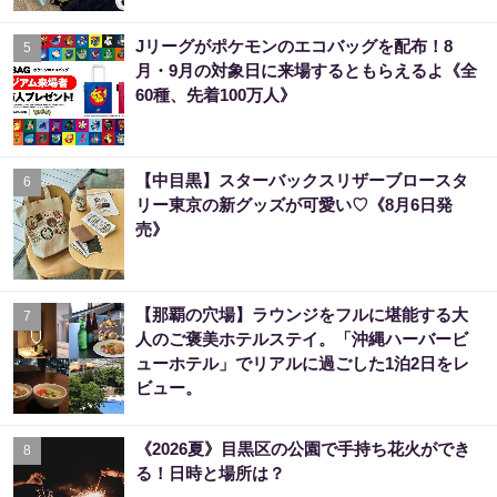
Jリーグがポケモンのエコバッグを配布！8
5
月・9月の対象日に来場するともらえるよ《全
60種、先着100万人》
【中目黒】スターバックスリザーブロースタ
6
リー東京の新グッズが可愛い♡《8月6日発
売》
【那覇の穴場】ラウンジをフルに堪能する大
7
人のご褒美ホテルステイ。「沖縄ハーバービ
ューホテル」でリアルに過ごした1泊2日をレ
ビュー。
《2026夏》目黒区の公園で手持ち花火ができ
8
る！日時と場所は？