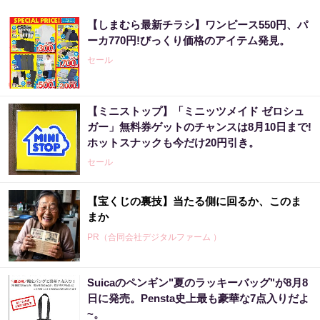
【しまむら最新チラシ】ワンピース550円、パ
ーカ770円!びっくり価格のアイテム発見。
セール
【ミニストップ】「ミニッツメイド ゼロシュ
ガー」無料券ゲットのチャンスは8月10日まで!
ホットスナックも今だけ20円引き。
セール
【宝くじの裏技】当たる側に回るか、このま
まか
PR（合同会社デジタルファーム ）
Suicaのペンギン"夏のラッキーバッグ"が8月8
「宝くじ、運じゃなかった」当たる人は“同じ
日に発売。Pensta史上最も豪華な7点入りだよ
こと”してる
~。