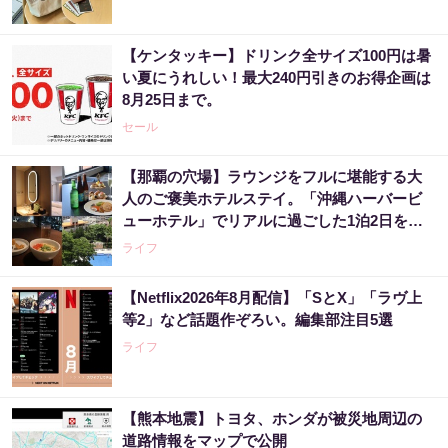
【ケンタッキー】ドリンク全サイズ100円は暑
い夏にうれしい！最大240円引きのお得企画は
8月25日まで。
セール
【那覇の穴場】ラウンジをフルに堪能する大
人のご褒美ホテルステイ。「沖縄ハーバービ
ューホテル」でリアルに過ごした1泊2日をレ
ビュー。
ライフ
【Netflix2026年8月配信】「SとX」「ラヴ上
等2」など話題作ぞろい。編集部注目5選
ライフ
【熊本地震】トヨタ、ホンダが被災地周辺の
道路情報をマップで公開