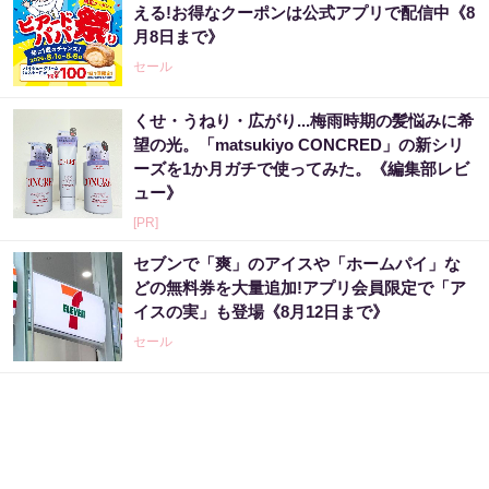
える!お得なクーポンは公式アプリで配信中《8
月8日まで》
セール
くせ・うねり・広がり...梅雨時期の髪悩みに希
望の光。「matsukiyo CONCRED」の新シリ
ーズを1か月ガチで使ってみた。《編集部レビ
ュー》
[PR]
セブンで「爽」のアイスや「ホームパイ」な
どの無料券を大量追加!アプリ会員限定で「ア
イスの実」も登場《8月12日まで》
セール